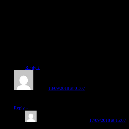
D. Karena terbukti makin tambah lama anak bisa
membaca.
– Tidak boleh menggunakan metode konvensional
mengeja, ataupun metode konvensional yang lain.
Perihal cara penggunaan metode FAST:
Ada tutorialnya lengkap, Bund. Di Buku FAST
maupun di CD Pintar FAST. Metodenya sangat mudah.
Pengajarannya pun sangat mudah. Sehingga, anak-anak
bisa dibuat senang. Silahkan sharing-sharing ke layanan
konsultasi kami via WhatsApp ataupun call, apabila
dibutuhkan. FREE. Dengan senang hati.
Reply
↓
Heri
on
13/09/2018 at 01:07
said:
Apakah ada dalam bentuk CD ato video?
Reply
↓
BELAJAR MEMBACA
on
17/09/2018 at 15:07
said: