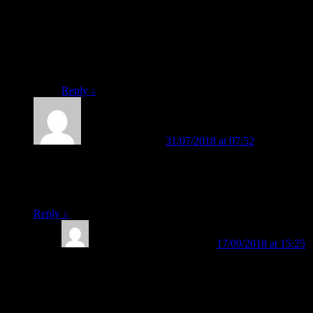
ataupun guru untuk membuat anak bisa membaca
secara cepat dan menyenangkan.
Hormat kami.
Salam FAST.
Reply
↓
alfiah ermawati
on
31/07/2018 at 07:52
said:
assalamualaikum..mohon bantuanya bagaimana metode
mengajar yang tepat ketika usia anak sudah 9 tahun belum
bisa mengenal huruf..
Reply
↓
BELAJAR MEMBACA
on
17/09/2018 at 15:25
said:
Wa’alaikumussalam, Bunda Alfiah Ernawati.
Prinsip-prinsip pengajaran membaca yang efektif