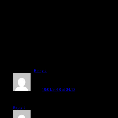
– b (Dibaca: “BA”) –> Belakang (Perutnya
menghadap ke belakang.
– d (Dibaca: “DA”) –> Depan (Perutnya
menghadap ke depan.
Ingat BA ingat Belakang.
Ingat DA ingat Depan.
Cara bercerita harus berucap dengan nada dan
intonasi yang bertekanan. Disampaikan secara
menarik dan menyenangkan. Kalau bisa, harus
lucu di hadapan anak-anak. Agar anak-anak
menjadi enjoy, senang, dan mudah mengingat.
Reply
↓
ina
on
19/01/2018 at 04:13
said:
Bagaimana seorang guru menerapkan model ini???
Reply
↓