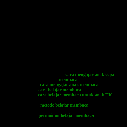
Permainan Belajar Membaca yang
MENYENANGKAN
.
Cara Belajar Membaca Cepat yang
MEMBUAT ANAK
MENJADI LEBIH CERDAS
.
Cara Mengajar Anak Membaca yang
MEMACU SARAF
KREATIVITAS ANAK
.
BANYAK ORANGTUA DAN GURU MEMILIKI
PERMASALAHAN YANG SAMA TENTANG: BAGAIMANA
CARA MENGAJAR ANAK MEMBACA YANG CEPAT DAN
MENYENANGKAN?
PERTANYAAN-PERTANYAAN YANG KERAP MELANDA
ORANGTUA DAN GURU:
Bagaimana sebenarnya
cara mengajar anak cepat
membaca
?
Bagaimana
cara mengajar anak membaca
yang tepat?
Bagaimana
cara belajar membaca
yang menyenangkan?
Bagaimana
cara belajar membaca untuk anak TK
yang
membuat anak menjadi bergembira?
Bagaimana
metode belajar membaca
yang tepat untuk
diajarkan kepada anak usia dini?
Bagaimana
permainan belajar membaca
yang “bermain
sambal belajar” dan “belajar sambal bermain” sehingga
membuat anak-anak secara tidak sadar telah melakukan