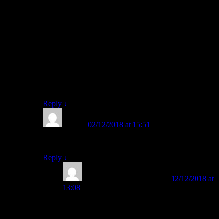
FAST adalah unik, berbeda, dan out of the box.
Metode FAST tidak menggunakan Metode
Konvensional, tidak mengajarkan nama huruf-huruf
ABC, dan tidak mengajarkan menghafal, anak bisa
mampu membaca dan hafal semua huruf dengan
sendirinya tanpa perlu menghafalnya.
Monggo, Bapak/Ibu, kami berkenan untuk berbagi
perihal FAST.
Kunjungi kami: belajarmembaca.co.id
Reply
↓
Nisa
on
02/12/2018 at 15:51
said:
Itu gejala diseleksia, Bu
Reply
↓
BELAJAR MEMBACA
on
12/12/2018 at
13:08
said:
Cara mengajarkan membaca “b” dan “d” yang
sering kebolak-balik pada anak adalah: