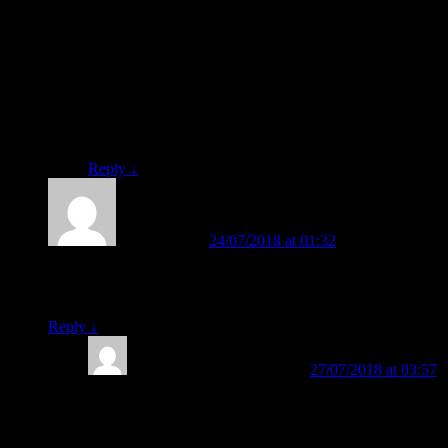
cepat. Kami tunggu kabar baiknya.
FAST metodenya sangat mudah, dan sangat
menyenangkan buat anak. Semoga ananda menjadi
orang sukses.
Hormat kami.
Salam FAST.
Reply
↓
Supia Tjen
on
24/07/2018 at 01:32
said:
Anak saya kelas 1 SD belum bisa membaca, bgmn caranya
supaya bisa membaca supaya bisa mengikuti pelajarannya
Reply
↓
BELAJAR MEMBACA
on
27/07/2018 at 03:57
said:
Monggo, silahkan, Bund. Bisa menggunakan Metode
Belajar Membaca FAST. Sangat membantu orangtua