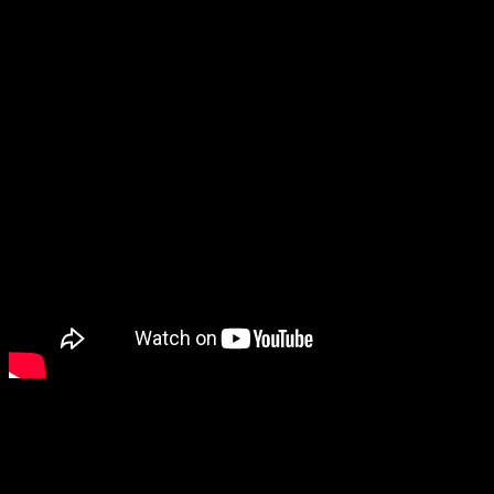
Hubungi kami:
SUPERNOVA CONSULTING
HOTLINE-1:
+62 852 3046 8161 (
WhatsApp
, Call, SMS)
HOTLINE-2:
+62 852 3123 6622 (
WhatsApp
, Call, SMS)