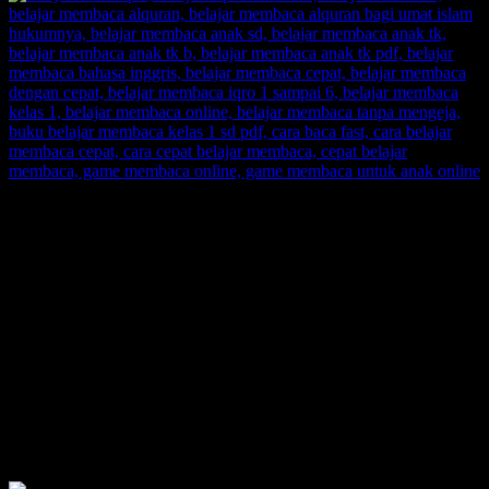
SUPERNOVA CONSULTING:
Citra Garden City Q9,
Ciputra Malang,
East Java, Indonesia
HUBUNGI
HOTLINE-1: +62 852 3046 8161
HOTLINE-2: +62 852 3123 6622
Contact Center: (0341) 754 358
Email: belajarmembacaFAST@gmail.com
Web: www.belajarmembaca.co.id
LINK CHAT WHATSAPP