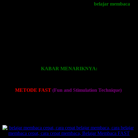
kegiatan bermain yang ternyata sambil
belajar membaca
?
Anak-anak di zaman sekarang berbeda, sehingga membutuhkan alat
pembelajaran yang lebih efektif. Anak-anak anda membutuhkan
sebuah program atau metode yang dapat menjawab kebutuhan
mereka dalam hal
cara belajar membaca
.
Metode belajar membaca yang tradisional menjadi tidak efektif lagi.
Metode belajar membaca anak harus lebih interaktif dan inovatif
untuk menarik perhatian mereka dan membuat mereka menjadi lebih
cerdas dan kreatif.
KABAR MENARIKNYA:
Sekarang telah hadir untuk anda dan putra-putri anda
Cara Belajar
Membaca
METODE FAST
(Fun and Stimulation Technique)
.
Metode Belajar Membaca ini telah dikembangkan sejak tahun 2002
dan terbukti telah membantu banyak guru serta orangtua untuk
memberikan pelajaran belajar membaca untuk anak usia dini secara
mudah, cepat, dan menyenangkan.