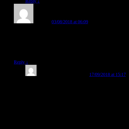
Reply
↓
Diyah
on
03/08/2018 at 06:09
said:
Anak sy masuk kelas 1 SD tp blm bisa baca..sementara kalo
diajari baca dg mengeja suka kebalik balik misal ba sama
da..anakny jd gampang bosen.. lalu kalo dg metode fast gmn?
cara pesen bukunya gmn? apakah ortu nanti dibantu utk
penggunaan metode ini?
Reply
↓
BELAJAR MEMBACA
on
17/09/2018 at 15:17
said:
Bunda Diyah, silahkan, Bund. Bisa menggunakan
Metode FAST. Sangat membantu orangtua ataupun
guru untuk membuat anak bisa membaca secara cepat
dan menyenangkan. Hasil tercepat: sehari bisa
membaca.
Di Metode FAST:
– Haram hukumnya mengajarkan huruf alfabet A, B, C,