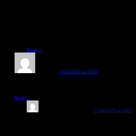
Iya, Pak Heri. Di Buku BELAJAR MEMBACA
FAST ada tutorialnya lengkap, disertai CD Pintar
FAST yang berisi video perihal tutorialnya.
Orangtua ataupun guru dapat memahami secara mudah
dan cepat, karena metode FAST sangatlah mudah.
Kalau metodenya mudah, berarti pengajarannya pun
mudah jua.
Reply
↓
Saifullah
on
11/04/2020 at 10:45
said:
Berapa harga buku FAST nya satu set, dan berapa lama masa
pengiriman ke tujuan,serta cara pembayarannya
Reply
↓
BELAJAR MEMBACA
on
22/04/2020 at 14:27
said:
Untuk informasi lengkap perihal: BUKU BELAJAR
MEMBACA FAST, silahkan, bisa klik tautan berikut