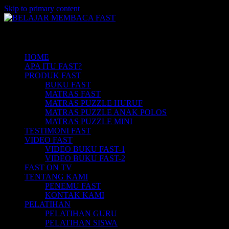
Skip to primary content
Belajar Membaca Anak | Buku Belajar
BELAJAR MEMBACA FAST
Main menu
Membaca | Cara Cepat Belajar Membaca |
Game Belajar Membaca | Cara Belajar
HOME
APA ITU FAST?
Membaca | Hub: 08233 100 4433
PRODUK FAST
BUKU FAST
MATRAS FAST
MATRAS PUZZLE HURUF
MATRAS PUZZLE ANAK POLOS
MATRAS PUZZLE MINI
TESTIMONI FAST
VIDEO FAST
VIDEO BUKU FAST-1
VIDEO BUKU FAST-2
FAST ON TV
TENTANG KAMI
PENEMU FAST
KONTAK KAMI
PELATIHAN
PELATIHAN GURU
PELATIHAN SISWA