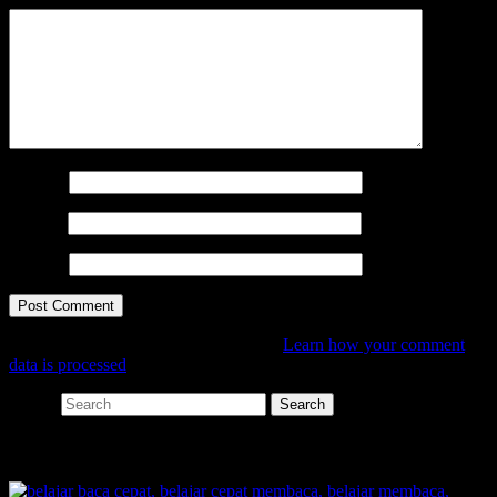
Name
*
Email
*
Website
This site uses Akismet to reduce spam.
Learn how your comment
data is processed
.
Search
SHARE