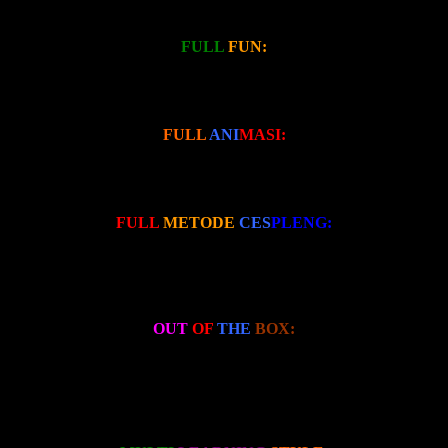
FAST??
FULL
FUN:
Penuh dengan kegembiraan, tepuk tangan, intonasi, tertawa-tawa,
bergoyang-goyang, terlibat, sehingga tidak membuat anak maupun
orangtua menjadi stress ketika dalam proses pembelajaran.
FULL
ANI
MASI:
Penuh dengan gambar-gambar animasi yang edukatif, imajinatif,
kreatif, dan inovatif. Sehingga dapat menstimulasi daya kreativitas
dan inisiatif anak.
FULL
METODE
CES
PLENG:
Metode yang digunakan adalah metode yang cespleng, kreatif, dan
unik. 700 kali lipat lebih cepat dari metode konvensional, sehingga
membuat anak bisa cepat membaca dalam tempo waktu yang
singkat. Sehari sudah bisa baca.
OUT
OF
THE
BOX:
Metode FAST adalah metode yang sangat otak kanan. Melatih otak
kanan anak. Tidak mengajarkan anak untuk hapalan, melainkan
dengan menggunakan teknik membebaskan imajinasi dan otak
kanan maka anak dapat hapal huruf-huruf dengan sendirinya
secara cepat dan mudah tanpa perlu menghapal.