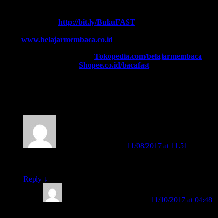
Contact Center:
(0341) 754 358
Chat WA FAST:
http://bit.ly/BukuFAST
Email:
belajarmembacaFAST@gmail.com
Web:
www.belajarmembaca.co.id
TOKOPEDIA FAST
, Klik:
Tokopedia.com/belajarmembaca
SHOPEE FAST
, Klik:
Shopee.co.id/bacafast
21 thoughts on “
BELAJAR MEMBACA
FAST
”
Lina Ratna Listiani
on
11/08/2017 at 11:51
said:
Minta informasi tentang metode fast dan bukunya
Reply
↓
BELAJAR MEMBACA
on
11/10/2017 at 04:48
said: