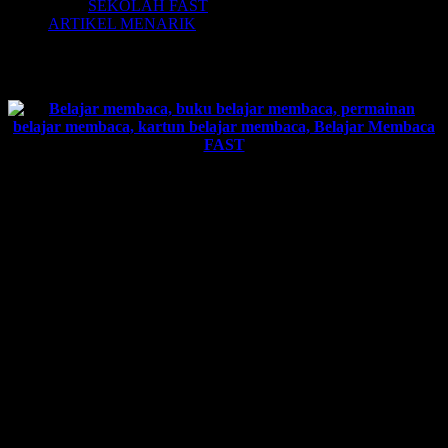
SEKOLAH FAST
ARTIKEL MENARIK
BELAJAR MEMBACA FAST
Akhirnya, telah hadir RESEP CESPLENG yang dapat membantu
anak-anak Anda untuk bisa cerdas dan kreatif dalam kegiatan
Belajar Membaca.
BELAJAR MEMBACA FAST
(Fun And Stimulation Technique)
Ini merupakan
REVOLUSI BELAJAR MEMBACA
Pertama kali di Indonesia.
Cara Belajar Membaca yang
700 KALI LIPAT LEBIH
CEPAT
dari teknik yang biasanya.
Cara Cepat Belajar Membaca yang membuat anak
SEHARI
BISA BACA
.
Metode Belajar Membaca yang
UNIK
.
Belajar Membaca Anak yang
OUT OF THE BOX
.
Cara Belajar Membaca untuk Anak yang
KREATIF
.
Belajar Membaca dan Menulis yang
INOVATIF
.