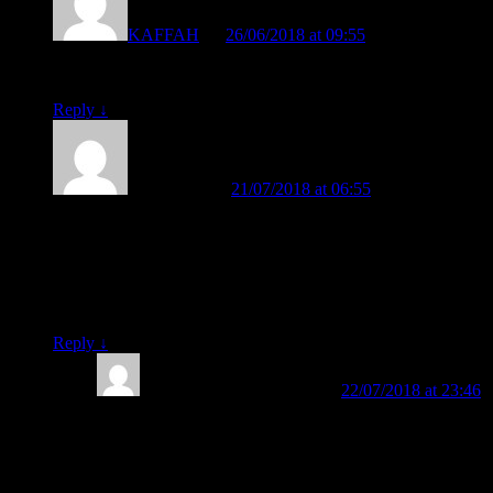
KAFFAH
on
26/06/2018 at 09:55
said:
mantap nih metodenya….bisa diterapkan dipaud
Reply
↓
suparnomo
on
21/07/2018 at 06:55
said:
Anak saya sudah umur 7 tahun dan sudah SD klas 1 tapi
belum bisa membaca… sukanya hanya main game di HP…
barusan sudah beli buka Fast 1 dan 2. Mudah-mudahan bisa
segera membaca.. malu juga rasanya punya anak belum bisa
membaca
Reply
↓
BELAJAR MEMBACA
on
22/07/2018 at 23:46
said:
Iya, Pak Suparnomo. Paket Buku Belajar Membaca
FAST sudah kami proses kirimkan kepada Bapak.
Mudah-mudahan ananda bisa segera membaca dengan