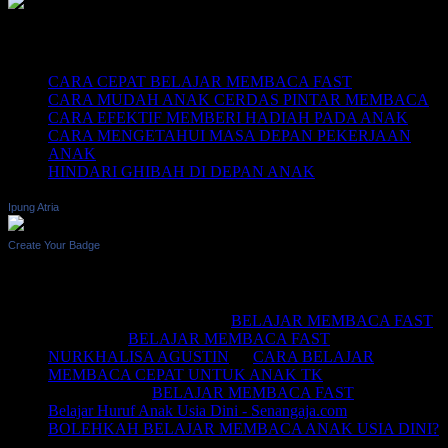
Recent Posts
CARA CEPAT BELAJAR MEMBACA FAST
CARA MUDAH ANAK CERDAS PINTAR MEMBACA
CARA EFEKTIF MEMBERI HADIAH PADA ANAK
CARA MENGETAHUI MASA DEPAN PEKERJAAN
ANAK
HINDARI GHIBAH DI DEPAN ANAK
Ipung Atria
Create Your Badge
Recent Comments
BELAJAR MEMBACA
on
BELAJAR MEMBACA FAST
Saifullah
on
BELAJAR MEMBACA FAST
NURKHALISA AGUSTIN
on
CARA BELAJAR
MEMBACA CEPAT UNTUK ANAK TK
Joko sismala
on
BELAJAR MEMBACA FAST
Belajar Huruf Anak Usia Dini - Senangaja.com
on
BOLEHKAH BELAJAR MEMBACA ANAK USIA DINI?