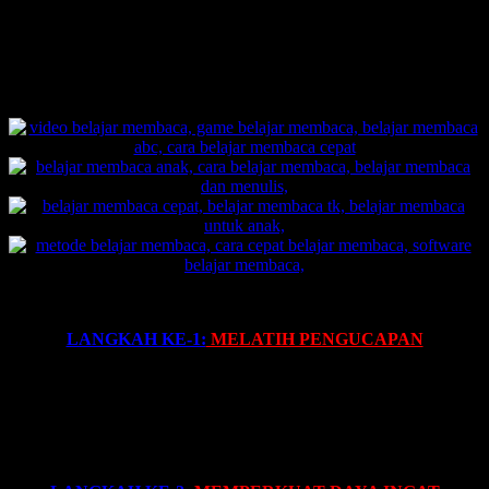
menghafal dan membaca secara signifikan.
Berikut ini adalah salah satu contoh rahasia metode stimulasi yang
ada di
Metode Belajar Membaca FAST
.
PENJELASAN ALUR METODE FAST:
LANGKAH KE-1:
MELATIH PENGUCAPAN
Siswa menirukan guru mengucapkan:
“ba-lon:
ba
“
, … dst.
Gunakan 3 kali tepuk bersamaan dengan bunyi:
“ba-lon:
ba
“
dengan suara keras pada kata
“ba”
yang terakhir.
Guru mengucapkan:
“ba-lon”
, …. siswa menyahut:
“ba”
, …
dst.