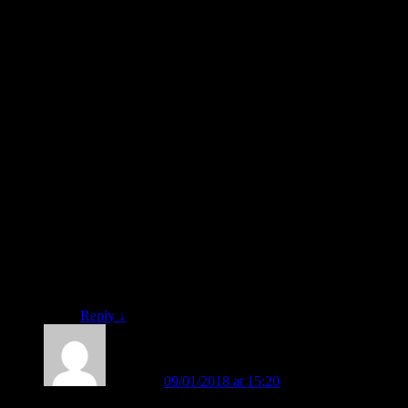
Baik, Bunda Lina.
Untuk informasi lengkap perihal: BUKU BELAJAR
MEMBACA FAST, silahkan, bisa klik tautan berikut
ini:
belajarmembaca.co.id/produk-fast/buku-belajar-
membaca/
Atau, untuk informasi lebih lengkap, silahkan hubungi
kami: Supernova Consulting: +62 852-3046-8161
(WA)
Fast Response.
Demikian.
Terima kasih.
Hormat kami.
Salam FAST.
Reply
↓
Mince
on
09/01/2018 at 15:20
said: