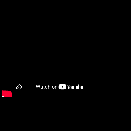
MENGINTIP KESERUAN PELATIHAN
BELAJAR MEMBACA FAST – METODE
BELAJAR MEMBACA MENYENANGKAN