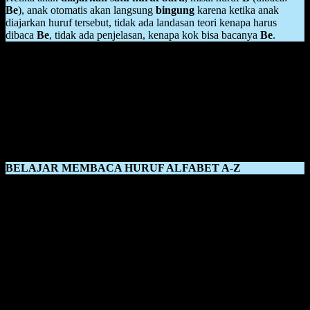
Be
), anak otomatis akan langsung
bingung
karena ketika anak
diajarkan huruf tersebut, tidak ada landasan teori kenapa harus
dibaca
Be
, tidak ada penjelasan, kenapa kok bisa bacanya
Be
.
Padahal sejatinya ketika
anak diajarkan hal baru
, maka
otak
saraf
mereka akan
berkembang
dan
membentuk sel-sel baru,
yang akan
menambah kreativitas anak,
namun ketika anak hanya disuruh mengahafal, menghafal, dan
menghafal, saraf kreativitas anak itu akan berhenti bahkan tidak
menghasilkan sel-sel baru untuk menambah wawasan ilmu sang
anak dalam hal membaca.
BELAJAR MEMBACA HURUF ALFABET A-Z
Belajar Membaca Huruf Alfabet A-Z disebut juga belajar membaca
menggunakan metode konvensional. Banyak sekali kekurangan
yang ada dalam metode konvensional ini. Dalam metode
konvensional atau belajar membaca huruf alfabet A-Z, anak hanya
diajarkan banyak hal dan banyak huruf, tanpa diberi tahu mengenai
cara penggunaan huruf-huruf yang telah ia ketahui.
Jika diibaratkan,
Di depan anak sudah ada makanan yang siap disantap, dan anak itu
tidak diberi tahu bagaimana cara memakannya, maka anak akan