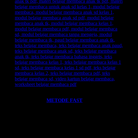
Ingin informasi lebih lengkap tentang
BELAJAR MEMBACA
FAST
? Silahkan klik:
METODE FAST
.
Ikutilah program-program kami dan media-media pembelajaran
yang kami miliki. Kami hadirkan untuk anda. Termasuk:
Pelatihan-
Pelatihan
yang kami selenggarakan. Bisa klik pada menu-menu di
website ini.
Every Leader is a Reader.