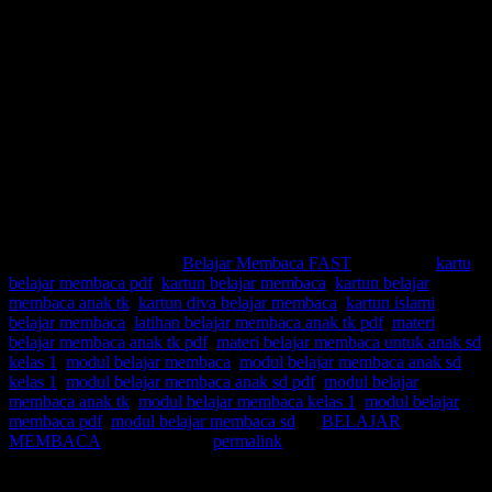
Kartun diva belajar membaca
Kartun islami belajar membaca
Latihan belajar membaca anak tk pdf
Materi belajar membaca anak tk pdf
Materi belajar membaca untuk anak sd kelas 1
Modul belajar membaca
Modul belajar membaca anak sd kelas 1
Modul belajar membaca anak sd pdf
Modul belajar membaca anak tk
Modul belajar membaca kelas 1
Modul belajar membaca pdf
Modul belajar membaca sd
This entry was posted in
Belajar Membaca FAST
and tagged
kartu
belajar membaca pdf
,
kartun belajar membaca
,
kartun belajar
membaca anak tk
,
kartun diva belajar membaca
,
kartun islami
belajar membaca
,
latihan belajar membaca anak tk pdf
,
materi
belajar membaca anak tk pdf
,
materi belajar membaca untuk anak sd
kelas 1
,
modul belajar membaca
,
modul belajar membaca anak sd
kelas 1
,
modul belajar membaca anak sd pdf
,
modul belajar
membaca anak tk
,
modul belajar membaca kelas 1
,
modul belajar
membaca pdf
,
modul belajar membaca sd
by
BELAJAR
MEMBACA
. Bookmark the
permalink
.
Leave a Reply