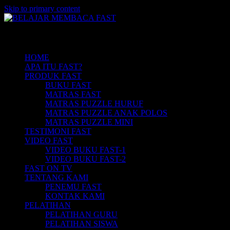
Skip to primary content
Belajar Membaca Anak | Buku Belajar
BELAJAR MEMBACA FAST
Main menu
Membaca | Cara Cepat Belajar Membaca |
Game Belajar Membaca | Cara Belajar
HOME
APA ITU FAST?
Membaca | Hub: 08233 100 4433
PRODUK FAST
BUKU FAST
MATRAS FAST
MATRAS PUZZLE HURUF
MATRAS PUZZLE ANAK POLOS
MATRAS PUZZLE MINI
TESTIMONI FAST
VIDEO FAST
VIDEO BUKU FAST-1
VIDEO BUKU FAST-2
FAST ON TV
TENTANG KAMI
PENEMU FAST
KONTAK KAMI
PELATIHAN
PELATIHAN GURU
PELATIHAN SISWA