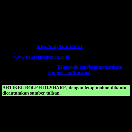
Salam FAST!!
Info Lengkap, Hubungi Kami:
SUPERNOVA CONSULTING
HOTLINE-1:
+62 852 3046 8161 (
WhatsApp
, Call, SMS)
HOTLINE-2:
+62 852 3123 6622 (
WhatsApp
, Call, SMS)
Contact Center:
(0341) 754 358
Chat WA FAST:
http://bit.ly/BukuFAST
Email:
belajarmembacaFAST@gmail.com
Web:
www.belajarmembaca.co.id
TOKOPEDIA FAST
, Klik:
Tokopedia.com/belajarmembaca
SHOPEE FAST
, Klik:
Shopee.co.id/bacafast
ARTIKEL BOLEH DI-SHARE, dengan tetap mohon dibantu
dicantumkan sumber tulisan.
KONSULTASIKAN KEPADA KAMI TENTANG:
Kartu belajar membaca pdf
Kartun belajar membaca
Kartun belajar membaca anak tk