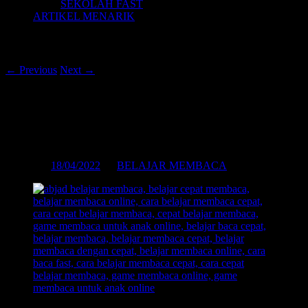
SEKOLAH FAST
ARTIKEL MENARIK
Post navigation
←
Previous
Next
→
BELAJAR MEMBACA ALFABET
KENAPA HARAM? BERIKUT
ALASANNYA!
Posted on
18/04/2022
by
BELAJAR MEMBACA