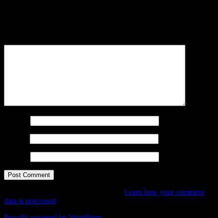
Your email address will not be published.
Required fields are
marked
*
Comment
*
Name
*
Email
*
Website
This site uses Akismet to reduce spam.
Learn how your comment
data is processed
.
Proudly powered by WordPress