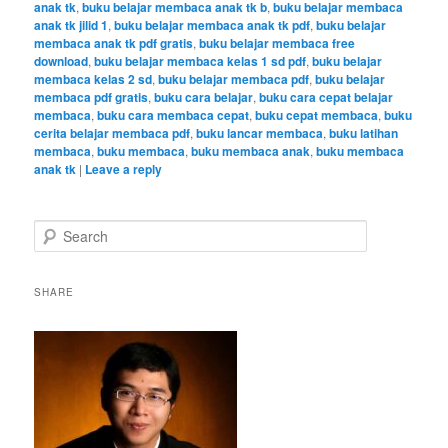
anak tk
,
buku belajar membaca anak tk b
,
buku belajar membaca
anak tk jilid 1
,
buku belajar membaca anak tk pdf
,
buku belajar
membaca anak tk pdf gratis
,
buku belajar membaca free
download
,
buku belajar membaca kelas 1 sd pdf
,
buku belajar
membaca kelas 2 sd
,
buku belajar membaca pdf
,
buku belajar
membaca pdf gratis
,
buku cara belajar
,
buku cara cepat belajar
membaca
,
buku cara membaca cepat
,
buku cepat membaca
,
buku
cerita belajar membaca pdf
,
buku lancar membaca
,
buku latihan
membaca
,
buku membaca
,
buku membaca anak
,
buku membaca
anak tk
|
Leave a reply
S
e
a
r
SHARE
c
h