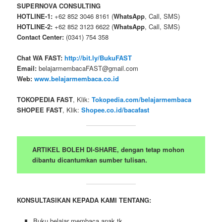
SUPERNOVA CONSULTING
HOTLINE-1:
+62 852 3046 8161 (
WhatsApp
, Call, SMS)
HOTLINE-2:
+62 852 3123 6622 (
WhatsApp
, Call, SMS)
Contact Center:
(0341) 754 358
Chat WA FAST:
http://bit.ly/BukuFAST
Email:
belajarmembacaFAST@gmail.com
Web:
www.belajarmembaca.co.id
TOKOPEDIA FAST
, Klik:
Tokopedia.com/belajarmembaca
SHOPEE FAST
, Klik:
Shopee.co.id/bacafast
ARTIKEL BOLEH DI-SHARE, dengan tetap mohon
dibantu dicantumkan sumber tulisan.
KONSULTASIKAN KEPADA KAMI TENTANG:
Buku belajar membaca anak tk