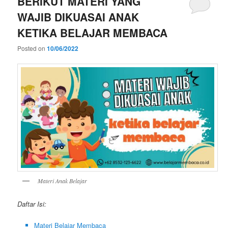
BERIKUT MATERI YANG
WAJIB DIKUASAI ANAK
KETIKA BELAJAR MEMBACA
Posted on
10/06/2022
Materi Anak Belajar
Daftar Isi:
Materi Belajar Membaca