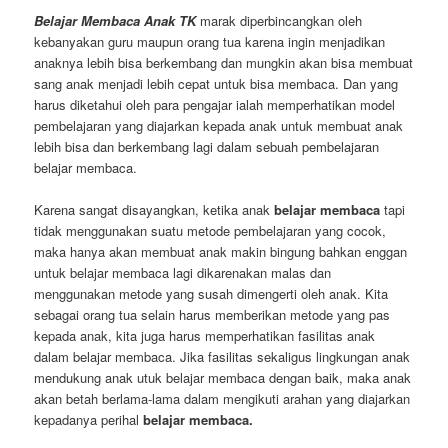
Belajar Membaca Anak TK
marak diperbincangkan oleh
kebanyakan guru maupun orang tua karena ingin menjadikan
anaknya lebih bisa berkembang dan mungkin akan bisa membuat
sang anak menjadi lebih cepat untuk bisa membaca. Dan yang
harus diketahui oleh para pengajar ialah memperhatikan model
pembelajaran yang diajarkan kepada anak untuk membuat anak
lebih bisa dan berkembang lagi dalam sebuah pembelajaran
belajar membaca.
Karena sangat disayangkan, ketika anak
belajar membaca
tapi
tidak menggunakan suatu metode pembelajaran yang cocok,
maka hanya akan membuat anak makin bingung bahkan enggan
untuk belajar membaca lagi dikarenakan malas dan
menggunakan metode yang susah dimengerti oleh anak. Kita
sebagai orang tua selain harus memberikan metode yang pas
kepada anak, kita juga harus memperhatikan fasilitas anak
dalam belajar membaca. Jika fasilitas sekaligus lingkungan anak
mendukung anak utuk belajar membaca dengan baik, maka anak
akan betah berlama-lama dalam mengikuti arahan yang diajarkan
kepadanya perihal
belajar membaca.