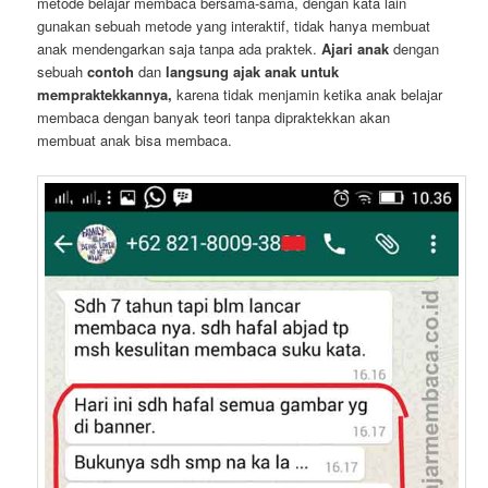
metode belajar membaca bersama-sama, dengan kata lain
gunakan sebuah metode yang interaktif, tidak hanya membuat
anak mendengarkan saja tanpa ada praktek.
Ajari anak
dengan
sebuah
contoh
dan
langsung ajak anak untuk
mempraktekkannya,
karena tidak menjamin ketika anak belajar
membaca dengan banyak teori tanpa dipraktekkan akan
membuat anak bisa membaca.