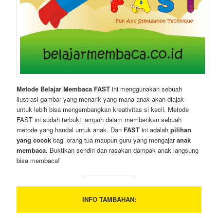
Metode Belajar Membaca FAST
ini menggunakan sebuah
ilustrasi gambar yang menarik yang mana anak akan diajak
untuk lebih bisa mengembangkan kreativitas si kecil. Metode
FAST ini sudah terbukti ampuh dalam memberikan sebuah
metode yang handal untuk anak. Dan
FAST
ini adalah
pilihan
yang cocok
bagi orang tua maupun guru yang mengajar
anak
membaca.
Buktikan sendiri dan rasakan dampak anak langsung
bisa membaca!
INFO TAMBAHAN: