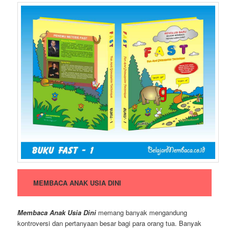
MEMBACA ANAK USIA DINI
Membaca Anak Usia Dini
memang banyak mengandung
kontroversi dan pertanyaan besar bagi para orang tua. Banyak