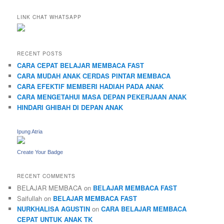
LINK CHAT WHATSAPP
RECENT POSTS
CARA CEPAT BELAJAR MEMBACA FAST
CARA MUDAH ANAK CERDAS PINTAR MEMBACA
CARA EFEKTIF MEMBERI HADIAH PADA ANAK
CARA MENGETAHUI MASA DEPAN PEKERJAAN ANAK
HINDARI GHIBAH DI DEPAN ANAK
Ipung Atria
Create Your Badge
RECENT COMMENTS
BELAJAR MEMBACA
on
BELAJAR MEMBACA FAST
Saifullah
on
BELAJAR MEMBACA FAST
NURKHALISA AGUSTIN
on
CARA BELAJAR MEMBACA
CEPAT UNTUK ANAK TK