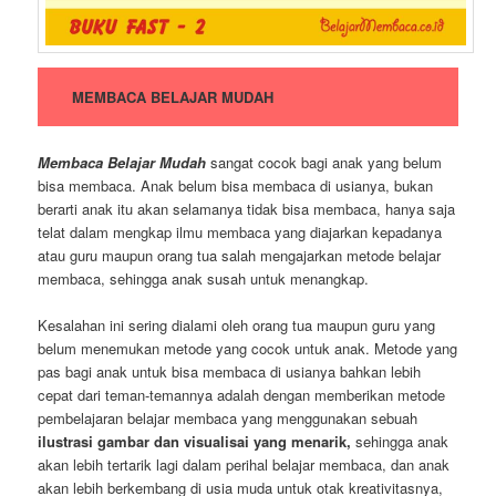
MEMBACA BELAJAR MUDAH
Membaca Belajar Mudah
sangat cocok bagi anak yang belum
bisa membaca. Anak belum bisa membaca di usianya, bukan
berarti anak itu akan selamanya tidak bisa membaca, hanya saja
telat dalam mengkap ilmu membaca yang diajarkan kepadanya
atau guru maupun orang tua salah mengajarkan metode belajar
membaca, sehingga anak susah untuk menangkap.
Kesalahan ini sering dialami oleh orang tua maupun guru yang
belum menemukan metode yang cocok untuk anak. Metode yang
pas bagi anak untuk bisa membaca di usianya bahkan lebih
cepat dari teman-temannya adalah dengan memberikan metode
pembelajaran belajar membaca yang menggunakan sebuah
ilustrasi gambar dan visualisai yang menarik,
sehingga anak
akan lebih tertarik lagi dalam perihal belajar membaca, dan anak
akan lebih berkembang di usia muda untuk otak kreativitasnya,