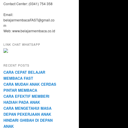
Contact Center: (0341) 754 358
Email:
belajarmembacaFAST@gmail.co
m
Web: www.belajarmembaca.co.id
LINK CHAT WHATSAPP
RECENT POSTS
CARA CEPAT BELAJAR
MEMBACA FAST
CARA MUDAH ANAK CERDAS
PINTAR MEMBACA
CARA EFEKTIF MEMBERI
HADIAH PADA ANAK
CARA MENGETAHUI MASA
DEPAN PEKERJAAN ANAK
HINDARI GHIBAH DI DEPAN
ANAK