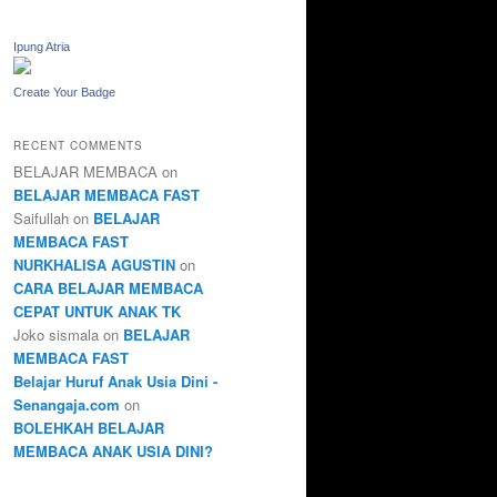
Ipung Atria
Create Your Badge
RECENT COMMENTS
BELAJAR MEMBACA
on
BELAJAR MEMBACA FAST
Saifullah
on
BELAJAR
MEMBACA FAST
NURKHALISA AGUSTIN
on
CARA BELAJAR MEMBACA
CEPAT UNTUK ANAK TK
Joko sismala
on
BELAJAR
MEMBACA FAST
Belajar Huruf Anak Usia Dini -
Senangaja.com
on
BOLEHKAH BELAJAR
MEMBACA ANAK USIA DINI?