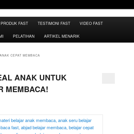
Belajar Membaca | Cara Cepat Belajar Membaca | Game Belajar
ca | Hub: 08233 100 4433
PRODUK FAST
TESTIMONI FAST
VIDEO FAST
MBACA FAST
MI
PELATIHAN
ARTIKEL MENARIK
ANAK CEPAT MEMBACA
DEAL ANAK UNTUK
R MEMBACA!