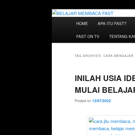
Skip
Skip
Belajar Membaca Anak | Buku 
to
to
Membaca | Cara Belajar Memba
Main
HOME
APA ITU FAST?
primary
secondary
menu
BELAJAR ME
content
content
FAST ON TV
TENTANG KA
TAG ARCHIVES:
CARA MENGAJAR 
INILAH USIA I
MULAI BELAJA
Posted on
12/07/2022