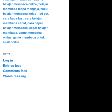
META
Log in
Entries feed
Comments feed
WordPress.org