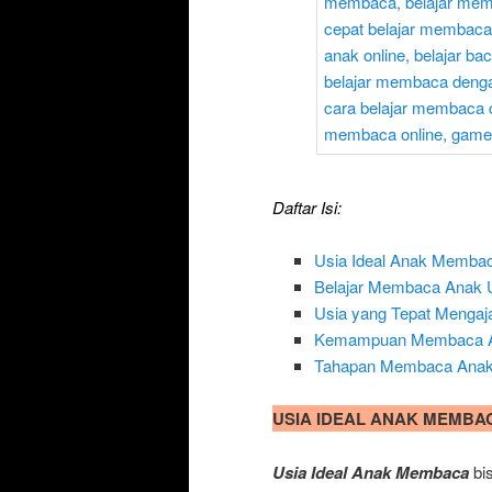
Daftar Isi:
Usia Ideal Anak Memba
Belajar Membaca Anak U
Usia yang Tepat Menga
Kemampuan Membaca An
Tahapan Membaca Anak 
USIA IDEAL ANAK MEMBA
Usia Ideal Anak Membaca
bis