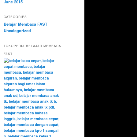
June 2015
CATEGORIES
Belajar Membaca FAST
Uncategorized
TOKOPEDIA BELAJAR MEMBACA
FAST