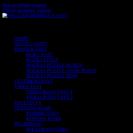
Skip to primary content
Skip to secondary content
Belajar Membaca Anak | Buku Belajar Me
BELAJAR MEMBACA FAST
Main menu
Membaca | Hub: 08233 100 4433
HOME
APA ITU FAST?
PRODUK FAST
BUKU FAST
MATRAS FAST
MATRAS PUZZLE HURUF
MATRAS PUZZLE ANAK POLOS
MATRAS PUZZLE MINI
TESTIMONI FAST
VIDEO FAST
VIDEO BUKU FAST-1
VIDEO BUKU FAST-2
FAST ON TV
TENTANG KAMI
PENEMU FAST
KONTAK KAMI
PELATIHAN
PELATIHAN GURU