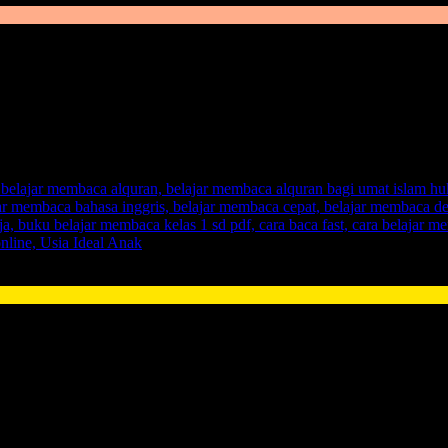
an sebuah metode yang pas untuk anak. Telah kami jelaskan diatas 
ut dengan
Metode Belajar Membca FAST
.
FAST
memiliki makna
Fun
ak akan lebih cepat menangkap ilmu pembelajaran jika dibandingkan 
akan merasa mengikuti alur pembelajaran yang dibungkus dengan tepu
tivitas anak, karena memang dengan usia dini, adalah pilihan yang t
bisa dibuktikan, menggunakan
metode FAST
, anak langsung bisa mem
ki problem yang amat krusial perihal:
cara mengajarkan membaca p
Belajar Membaca
untuk anak anda.
dari Metode Konvensional.