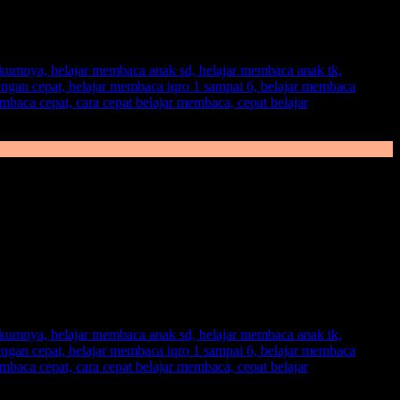
knya kita mengajarkan anak membaca sejak usia dini. Anak usia dini
diajarkan membaca, berikan pemahaman kepada anak untuk apa ia
tujuan ia
belajar membaca.
ih dapat cepat menyerap hal baru terkait belajar membaca ketika
suk dunia pendidikan formal seperti TK maupun SD.
nak nyaman menggunakan metode yang diajarkan kepadanya. Tanda
, maka ia akan malas-malasan bahkan hingga tidak ingin masuk kelas
baik dari metode konvensional dengan menggunakan sebuah revolusi