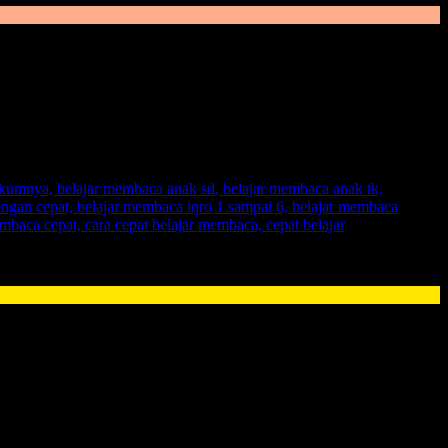
bahwa kami membawa sebuah metode pembelajaran belajar membaca
 And Stimulation Technique,
yang dengan menggunakan sebuah
dengan metode konvensional yang harus mengeja huruf satu-persatu.
kan tangan, gerakan badan, hingga mimik wajah. Dengan demikian
epat untuk memupuk daya kreativitas anak dengan memberikan ilmu
baca dalam sehari.
ada anak
. Namun, sebuah kabar gembira, karena sekarang telah hadir