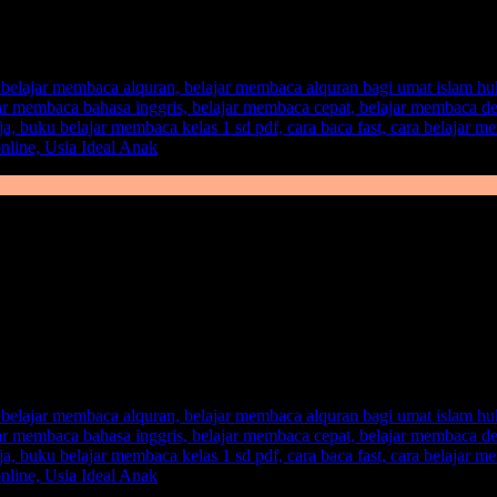
a bisa melihat peluang yang baik untuk perkembangan anak, maka selaya
am masa pertumbuhan yang baik. Dan alangkah baiknya, sebelum anak 
ketika ia bisa membaca, dengan demikian anak akan mengerti arah dan 
gi orang tua maupun guru jika melihat peluang yang ada. Anak akan leb
di suatu kebanggaan jika anak kita sudah bisa membaca sebelum ia ma
n proses belajar membaca anak dan dengan selalu memantau apakah a
an sikap anak. Ada anak yang ketika tidak cocok dengan pembelajaran
t rawan jika anak mengalami pentahapan seperti itu.
jaran belajar membaca yang baru yang dijamin 700 kali lipat lebih 
 beri nama
Metode Belajar Membaca FAST.