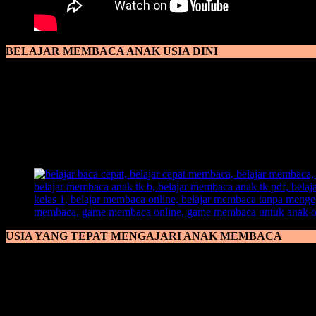
BELAJAR MEMBACA ANAK USIA DINI
Belajar Membaca Anak Usia Dini
memang sangat cocok diajarkan ke
mudah, tanpa mengerti itu baik atau buruk baginya. Maka dari itu, p
mencontoh hal-hal baik saja dan tidak mencontoh hal-hal yang buruk.
Membaca untuk usia dini sangat baik dan sangat cocok bagi anak ya
seorang ayah dan bunda ialah dengan memberikan arahan dan pembel
kreativitas nya sehingga akan lebih mudah untuk menangkap pembel
USIA YANG TEPAT MENGAJARI ANAK MEMBACA
Usia Yang Tepat Mengajari Anak Membaca
banyak menjadi sebah p
perlu untuk melihat potensi anak, karena sejatinya pola didik setia
bagi ayah bunda maupun guru, yakni dengan mencari satu metode yang
Tidak menjadi masalah ketika anak memulai untuk belajar membaca di 