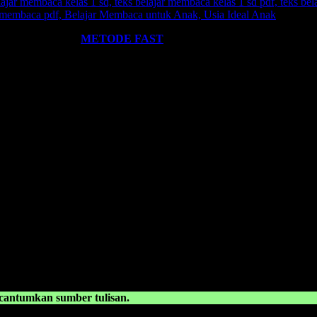
ST
? Silahkan klik:
METODE FAST
.
kami miliki. Kami hadirkan untuk anda. Termasuk:
Pelatihan-Pelatiha
ntumkan sumber tulisan.