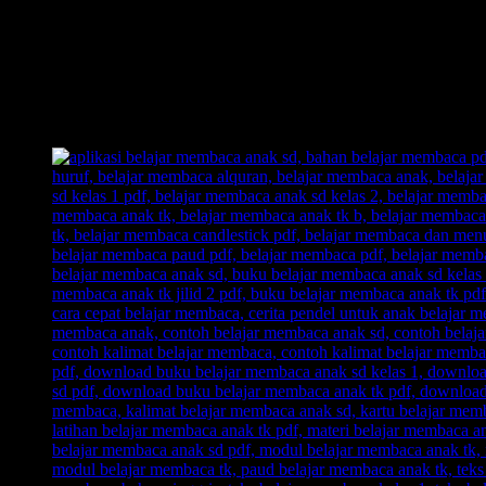
1 Hari Anak Langsung Bisa Membaca.
Anak Langsung Bisa Hafal Semua Huruf Dalam Tempo Waktu 
Inilah Belajar Membaca Unik, Kreatif, dan Inovatif.
Out of The Box!! Membongkar pakem-pakem yang sudah ada.
Belajar Membaca Anak yang menyenangkan.
Dengan Belajar Membaca FAST: anak senang, orangtua senang
Inilah jawaban dari problem orangtua yang selama ini kerap 