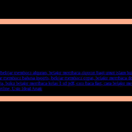
pada anak yang berusia kurang dari 3 tahun. Karena untuk anak seumur
enting lah peran orang tua dalam mendidik anak untuk menjadi lebih b
ng berumur 1-3 tahun. Dengan memberikan sebuah metode yang pas unt
ajaran yang baik untuk anak agar bisa belajar membaca. Dalam memba
ajaran ilmu
belajar membaca.
erbincangan ketika ada suatu metode yang salah yang diajarkan kepad
p anak itu berbeda. Ada yang menggunakan pola auditori, visul, bahkan
 pas bagi anak dengan menyesuaikan karakter dan sifat yang dimiliki
usia dini. Karena usia ideal anak untuk belajar membaca sejatinya keti