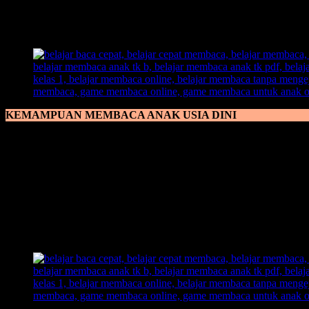
berkembang ketika di usia dini, sehingga jika kita sebagai orang tu
sangat gampang untuk diajarkan hal baru, karena mereka masih dal
harus bisa membaca, fungsi dan manfaat apa yang akan didapat anak 
KEMAMPUAN MEMBACA ANAK USIA DINI
Kemampuan Membaca Anak Usia Dini
sangat bisa dimanfaatkan ba
anak menginjak usia dini yakni dibawah umur 5 tahun. Sangat menja
Maka dari itu, yang harus diperhatikan ialah dengan memperhatika
anak tidak nyaman dengan sebuah metode belajar membaca ialah deng
untuk mempelajari ilmu tentang belajar membaca. Maka dari itu sanga
Oleh karena itu, kami datang dengan membawa sebuah metode pembela
belajar membaca yang inovatif, kreatif, dan out of the box yang kami