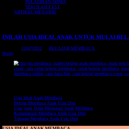
PELATIHAN SISWA
SEKOLAH FAST
ARTIKEL MENARIK
Tag Archives:
cara mengajar membaca ana
INILAH USIA IDEAL ANAK UNTUK MULAI BE
Posted on
12/07/2022
by
BELAJAR MEMBACA
Reply
Daftar Isi:
Usia Ideal Anak Membaca
Belajar Membaca Anak Usia Dini
Usia yang Tepat Mengajari Anak Membaca
Kemampuan Membaca Anak Usia Dini
Tahapan Membaca Anak Usia Dini
USIA IDEAL ANAK MEMBACA