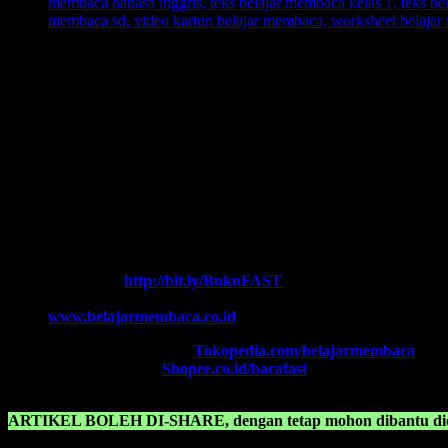
Ingin informasi lebih lengkap tentang
BELAJAR MEMBACA FA
Ikutilah program-program kami dan media-media pembelajaran yang 
Every Leader is a Reader.
Salam FAST!!
Info Lengkap, Hubungi Kami:
SUPERNOVA CONSULTING
HOTLINE-1:
+62 852 3046 8161 (
WhatsApp
, Call, SMS)
HOTLINE-2:
+62 852 3123 6622 (
WhatsApp
, Call, SMS)
Contact Center:
(0341) 754 358
Chat WA FAST:
http://bit.ly/BukuFAST
Email:
belajarmembacaFAST@gmail.com
Web:
www.belajarmembaca.co.id
TOKOPEDIA FAST
, Klik:
Tokopedia.com/belajarmembaca
SHOPEE FAST
, Klik:
Shopee.co.id/bacafast
ARTIKEL BOLEH DI-SHARE, dengan tetap mohon dibantu dica