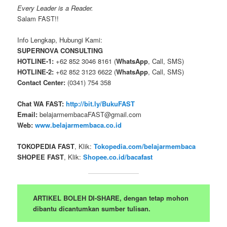
Every Leader is a Reader.
Salam FAST!!
Info Lengkap, Hubungi Kami:
SUPERNOVA CONSULTING
HOTLINE-1:
+62 852 3046 8161 (
WhatsApp
, Call, SMS)
HOTLINE-2:
+62 852 3123 6622 (
WhatsApp
, Call, SMS)
Contact Center:
(0341) 754 358
Chat WA FAST:
http://bit.ly/BukuFAST
Email:
belajarmembacaFAST@gmail.com
Web:
www.belajarmembaca.co.id
TOKOPEDIA FAST
, Klik:
Tokopedia.com/belajarmembaca
SHOPEE FAST
, Klik:
Shopee.co.id/bacafast
ARTIKEL BOLEH DI-SHARE, dengan tetap mohon
dibantu dicantumkan sumber tulisan.