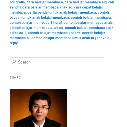
pdf gratis
,
cara belajar membaca
,
cara belajar membaca alquran
sendiri
,
cara belajar membaca anak sd
,
cara cepat belajar
membaca
,
cerita pendel untuk anak belajar membaca
,
contoh
bacaan untuk anak belajar membaca
,
contoh belajar membaca
,
contoh belajar membaca 3 huruf
,
contoh belajar membaca anak
,
contoh belajar membaca anak sd
,
contoh belajar membaca anak
sd kelas 1
,
contoh belajar membaca anak tk
,
contoh belajar
membaca tk
,
contoh belajar membaca untuk anak tk
|
Leave a
reply
S
e
a
r
SHARE
c
h