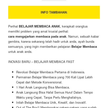
INFO TAMBAHAN:
Perihal
BELAJAR MEMBACA ANAK
, kerapkali orangtua
memiliki problem yang amat krusial perihal:
cara mengajarkan membaca pada anak
. Namun, sebuah kabar
gembira, karena sekarang telah hadir untuk anda, ayah bunda
semuanya, yang ingin memberikan pelajaran
Belajar Membaca
untuk anak anda.
INOVASI BARU – BELAJAR MEMBACA FAST
Revolusi Belajar Membaca Pertama di Indonesia.
Permainan Belajar Membaca yang 700 Kali Lipat Lebih
Cepat dari Metode Konvensional.
1 Hari Anak Langsung Bisa Membaca.
Anak Langsung Bisa Hafal Semua Huruf Dalam Tempo
Waktu yang Cepat, Tanpa Perlu Menghafalnya.
Inilah Belajar Membaca Unik, Kreatif, dan Inovatif.
Out of The Box!! Membongkar pakem-pakem yang sudah