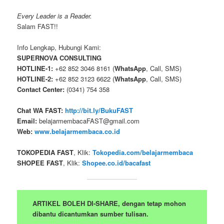
Every Leader is a Reader.
Salam FAST!!
Info Lengkap, Hubungi Kami:
SUPERNOVA CONSULTING
HOTLINE-1:
+62 852 3046 8161 (
WhatsApp
, Call, SMS)
HOTLINE-2:
+62 852 3123 6622 (
WhatsApp
, Call, SMS)
Contact Center:
(0341) 754 358
Chat WA FAST:
http://bit.ly/BukuFAST
Email:
belajarmembacaFAST@gmail.com
Web:
www.belajarmembaca.co.id
TOKOPEDIA FAST
, Klik:
Tokopedia.com/belajarmembaca
SHOPEE FAST
, Klik:
Shopee.co.id/bacafast
ARTIKEL BOLEH DI-SHARE, dengan tetap mohon
dibantu dicantumkan sumber tulisan.