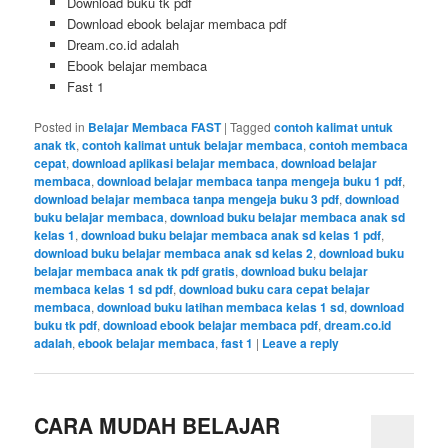
Download buku tk pdf
Download ebook belajar membaca pdf
Dream.co.id adalah
Ebook belajar membaca
Fast 1
Posted in
Belajar Membaca FAST
|
Tagged
contoh kalimat untuk
anak tk
,
contoh kalimat untuk belajar membaca
,
contoh membaca
cepat
,
download aplikasi belajar membaca
,
download belajar
membaca
,
download belajar membaca tanpa mengeja buku 1 pdf
,
download belajar membaca tanpa mengeja buku 3 pdf
,
download
buku belajar membaca
,
download buku belajar membaca anak sd
kelas 1
,
download buku belajar membaca anak sd kelas 1 pdf
,
download buku belajar membaca anak sd kelas 2
,
download buku
belajar membaca anak tk pdf gratis
,
download buku belajar
membaca kelas 1 sd pdf
,
download buku cara cepat belajar
membaca
,
download buku latihan membaca kelas 1 sd
,
download
buku tk pdf
,
download ebook belajar membaca pdf
,
dream.co.id
adalah
,
ebook belajar membaca
,
fast 1
|
Leave a reply
CARA MUDAH BELAJAR