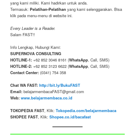
yang kami miliki. Kami hadirkan untuk anda.
Termasuk:
Pelatihan-Pelatihan
yang kami selenggarakan. Bisa
klik pada menu-menu di website ini.
Every Leader is a Reader.
Salam FAST!!
Info Lengkap, Hubungi Kami:
SUPERNOVA CONSULTING
HOTLINE-1:
+62 852 3046 8161 (
WhatsApp
, Call, SMS)
HOTLINE-2:
+62 852 3123 6622 (
WhatsApp
, Call, SMS)
Contact Center:
(0341) 754 358
Chat WA FAST:
http://bit.ly/BukuFAST
Email:
belajarmembacaFAST@gmail.com
Web:
www.belajarmembaca.co.id
TOKOPEDIA FAST
, Klik:
Tokopedia.com/belajarmembaca
SHOPEE FAST
, Klik:
Shopee.co.id/bacafast