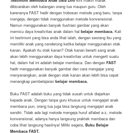
Testimoni Membaca Anak Usia Dini
kini makin marak
dibicarakan oleh kalangan orang tua maupun guru. Oleh
karenanya FAST hadir dengan trobosan metode yang baru, tanpa
mengeja, dengan tidak menggunakan metode konvensional.
Namun menggunakan banyak ilustrasi gambar yang akan
memicu daya kreativitas anak dalam hal
belajar membaca.
Kali
ini testimoni yang bisa anda lihat ialah, dengan seorang ibu yang
memiliki anak yang cenderung ketika belajar menggunakan otak
kanan. Apakah itu otak kanan? Otak kanan berarti sang anak
akan lebih menggunakan daya kreativitas untuk mengerti suatu
hal, dalam hal ini adalah belajar membaca. Dan dengan
FAST
hadir menggunakan banyak gambar dan cara mengajar yang
menyenangkan, anak dengan otak kanan akan lebih bisa cepat
menangkap pembelajaran
belajar membaca.
Buku FAST adalah buku yang tidak susah untuk diajarkan
kepada anak. Dengan tanpa guru khusus untuk mengajari anak
membaca pun, orang tua juga bisa langsung mengajari anak
sendiri. Tidak ada lagi metode mengeja huruf alfabet a-z, metode
konvensional, adanya hanya langsung praktek membaca dan
coba lihat langsung hasilnya! Miliki segera,
Buku Belajar
Membaca FAST.