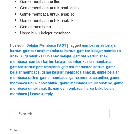
Game membaca online
Game membaca untuk anak online
Game membaca untuk anak sd
Game membaca untuk anak tk
Games membaca
Harga buku belajar membaca
Posted in
Belajar Membaca FAST
|
Tagged
gambar anak belajar
kartun
,
gambar anak membaca kartun
,
gambar belajar membaca
anak tk
,
gambar kartun anak belajar
,
gambar kartun anak
membaca
,
gambar kartun belajar
,
gambar kartun membaca
,
gambar kartun pembelajaran
,
gambar membaca kartun
,
game
belajar membaca
,
game belajar membaca anak tk
,
game belajar
membaca online
,
game membaca
,
game membaca online
,
game
membaca untuk anak online
,
game membaca untuk anak sd
,
game
membaca untuk anak tk
,
games membaca
,
harga buku belajar
membaca
|
Leave a reply
S
e
a
r
SHARE