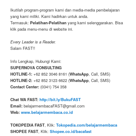
Ikutilah program-program kami dan media-media pembelajaran
yang kami miliki. Kami hadirkan untuk anda.
Termasuk:
Pelatihan-Pelatihan
yang kami selenggarakan. Bisa
klik pada menu-menu di website ini.
Every Leader is a Reader.
Salam FAST!!
Info Lengkap, Hubungi Kami:
SUPERNOVA CONSULTING
HOTLINE-1:
+62 852 3046 8161 (
WhatsApp
, Call, SMS)
HOTLINE-2:
+62 852 3123 6622 (
WhatsApp
, Call, SMS)
Contact Center:
(0341) 754 358
Chat WA FAST:
http://bit.ly/BukuFAST
Email:
belajarmembacaFAST@gmail.com
Web:
www.belajarmembaca.co.id
TOKOPEDIA FAST
, Klik:
Tokopedia.com/belajarmembaca
SHOPEE FAST
, Klik:
Shopee.co.id/bacafast