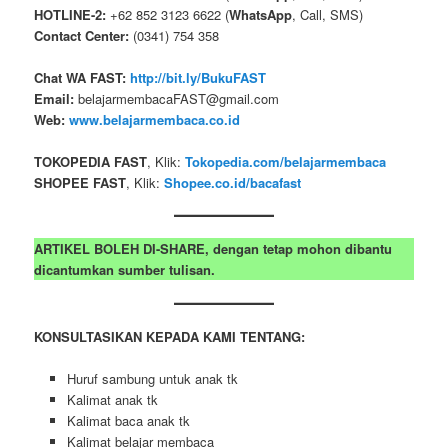
HOTLINE-2:
+62 852 3123 6622 (
WhatsApp
, Call, SMS)
Contact Center:
(0341) 754 358
Chat WA FAST:
http://bit.ly/BukuFAST
Email:
belajarmembacaFAST@gmail.com
Web:
www.belajarmembaca.co.id
TOKOPEDIA FAST
, Klik:
Tokopedia.com/belajarmembaca
SHOPEE FAST
, Klik:
Shopee.co.id/bacafast
ARTIKEL BOLEH DI-SHARE, dengan tetap mohon dibantu
dicantumkan sumber tulisan.
KONSULTASIKAN KEPADA KAMI TENTANG:
Huruf sambung untuk anak tk
Kalimat anak tk
Kalimat baca anak tk
Kalimat belajar membaca