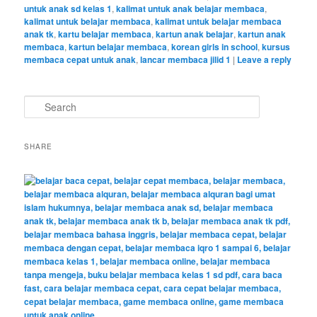
untuk anak sd kelas 1
,
kalimat untuk anak belajar membaca
,
kalimat untuk belajar membaca
,
kalimat untuk belajar membaca
anak tk
,
kartu belajar membaca
,
kartun anak belajar
,
kartun anak
membaca
,
kartun belajar membaca
,
korean girls in school
,
kursus
membaca cepat untuk anak
,
lancar membaca jilid 1
|
Leave a reply
S
e
a
r
SHARE
c
h