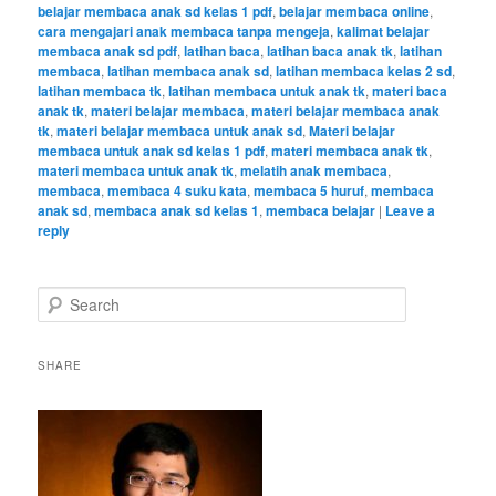
belajar membaca anak sd kelas 1 pdf
,
belajar membaca online
,
cara mengajari anak membaca tanpa mengeja
,
kalimat belajar
membaca anak sd pdf
,
latihan baca
,
latihan baca anak tk
,
latihan
membaca
,
latihan membaca anak sd
,
latihan membaca kelas 2 sd
,
latihan membaca tk
,
latihan membaca untuk anak tk
,
materi baca
anak tk
,
materi belajar membaca
,
materi belajar membaca anak
tk
,
materi belajar membaca untuk anak sd
,
Materi belajar
membaca untuk anak sd kelas 1 pdf
,
materi membaca anak tk
,
materi membaca untuk anak tk
,
melatih anak membaca
,
membaca
,
membaca 4 suku kata
,
membaca 5 huruf
,
membaca
anak sd
,
membaca anak sd kelas 1
,
membaca belajar
|
Leave a
reply
S
e
a
r
SHARE
c
h