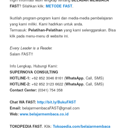
FAST
? Silahkan klik:
METODE FAST
.
Ikutilah program-program kami dan media-media pembelajaran
yang kami miliki. Kami hadirkan untuk anda.
Termasuk:
Pelatihan-Pelatihan
yang kami selenggarakan. Bisa
klik pada menu-menu di website ini.
Every Leader is a Reader.
Salam FAST!!
Info Lengkap, Hubungi Kami:
SUPERNOVA CONSULTING
HOTLINE-1:
+62 852 3046 8161 (
WhatsApp
, Call, SMS)
HOTLINE-2:
+62 852 3123 6622 (
WhatsApp
, Call, SMS)
Contact Center:
(0341) 754 358
Chat WA FAST:
http://bit.ly/BukuFAST
Email:
belajarmembacaFAST@gmail.com
Web:
www.belajarmembaca.co.id
TOKOPEDIA FAST
, Klik:
Tokopedia.com/belajarmembaca