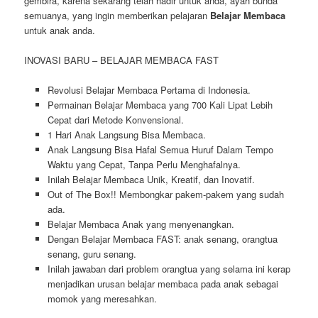
gembira, karena sekarang telah hadir untuk anda, ayah bunda
semuanya, yang ingin memberikan pelajaran
Belajar Membaca
untuk anak anda.
INOVASI BARU – BELAJAR MEMBACA FAST
Revolusi Belajar Membaca Pertama di Indonesia.
Permainan Belajar Membaca yang 700 Kali Lipat Lebih
Cepat dari Metode Konvensional.
1 Hari Anak Langsung Bisa Membaca.
Anak Langsung Bisa Hafal Semua Huruf Dalam Tempo
Waktu yang Cepat, Tanpa Perlu Menghafalnya.
Inilah Belajar Membaca Unik, Kreatif, dan Inovatif.
Out of The Box!! Membongkar pakem-pakem yang sudah
ada.
Belajar Membaca Anak yang menyenangkan.
Dengan Belajar Membaca FAST: anak senang, orangtua
senang, guru senang.
Inilah jawaban dari problem orangtua yang selama ini kerap
menjadikan urusan belajar membaca pada anak sebagai
momok yang meresahkan.