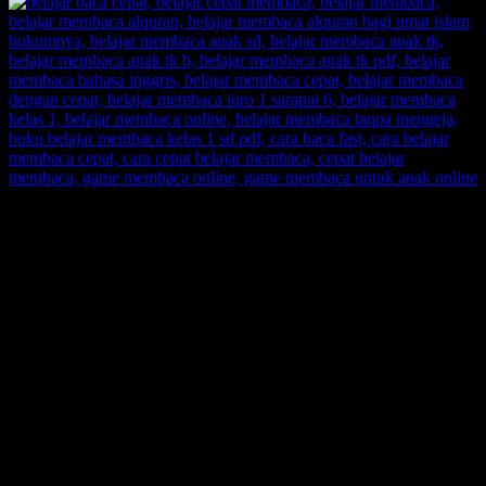
SUPERNOVA CONSULTING:
Citra Garden City Q9,
Ciputra Malang,
East Java, Indonesia
HUBUNGI
HOTLINE-1: +62 852 3046 8161
HOTLINE-2: +62 852 3123 6622
Contact Center: (0341) 754 358
Email: belajarmembacaFAST@gmail.com
Web: www.belajarmembaca.co.id
LINK CHAT WHATSAPP