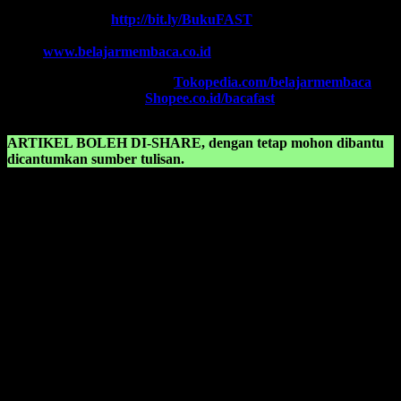
Chat WA FAST:
http://bit.ly/BukuFAST
Email:
belajarmembacaFAST@gmail.com
Web:
www.belajarmembaca.co.id
TOKOPEDIA FAST
, Klik:
Tokopedia.com/belajarmembaca
SHOPEE FAST
, Klik:
Shopee.co.id/bacafast
ARTIKEL BOLEH DI-SHARE, dengan tetap mohon dibantu
dicantumkan sumber tulisan.
KONSULTASIKAN KEPADA KAMI TENTANG:
Membaca dengan cepat
Membaca sd kelas 1
Membaca tk b
Membaca untuk anak sd
Membaca untuk anak tk b
Mengajarkan anak membaca
Metode agar anak cepat bisa membaca
Metode baca cepat
Metode belajar anak tk
Metode belajar membaca
Metode belajar membaca anak tk