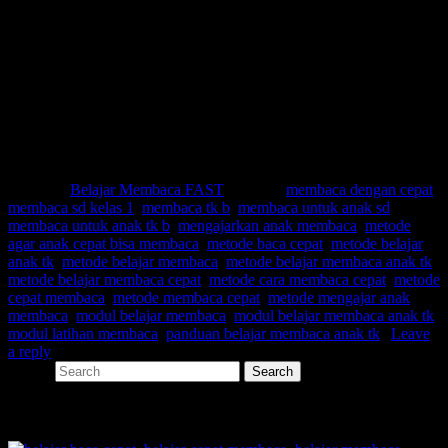
Metode belajar membaca cepat
Metode cara membaca cepat
Metode cepat membaca
Metode membaca cepat
Metode mengajar anak membaca
Modul belajar membaca
Modul belajar membaca anak tk
Modul latihan membaca
Panduan belajar membaca anak tk
Posted in
Belajar Membaca FAST
|
Tagged
membaca dengan cepat
,
membaca sd kelas 1
,
membaca tk b
,
membaca untuk anak sd
,
membaca untuk anak tk b
,
mengajarkan anak membaca
,
metode
agar anak cepat bisa membaca
,
metode baca cepat
,
metode belajar
anak tk
,
metode belajar membaca
,
metode belajar membaca anak tk
,
metode belajar membaca cepat
,
metode cara membaca cepat
,
metode
cepat membaca
,
metode membaca cepat
,
metode mengajar anak
membaca
,
modul belajar membaca
,
modul belajar membaca anak tk
,
modul latihan membaca
,
panduan belajar membaca anak tk
|
Leave
a reply
Search
SHARE