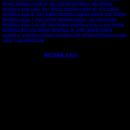
Ingin informasi lebih lengkap tentang
BELAJAR MEMBACA
FAST
? Silahkan klik:
METODE FAST
.
Ikutilah program-program kami dan media-media pembelajaran
yang kami miliki. Kami hadirkan untuk anda. Termasuk:
Pelatihan-
Pelatihan
yang kami selenggarakan. Bisa klik pada menu-menu di
website ini.
Every Leader is a Reader.
Salam FAST!!
Info Lengkap, Hubungi Kami:
SUPERNOVA CONSULTING
HOTLINE-1:
+62 852 3046 8161 (
WhatsApp
, Call, SMS)
HOTLINE-2:
+62 852 3123 6622 (
WhatsApp
, Call, SMS)
Contact Center:
(0341) 754 358