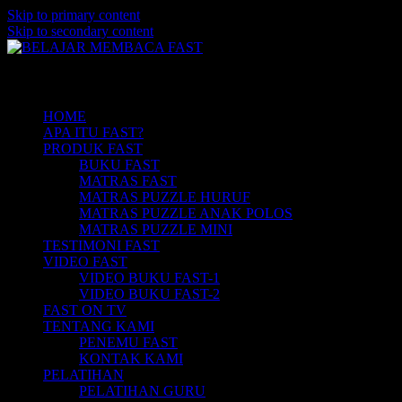
Skip to primary content
Skip to secondary content
Belajar Membaca Anak | Buku Belajar
BELAJAR MEMBACA FAST
Main menu
Membaca | Cara Cepat Belajar Membaca |
Game Belajar Membaca | Cara Belajar
HOME
APA ITU FAST?
Membaca | Hub: 08233 100 4433
PRODUK FAST
BUKU FAST
MATRAS FAST
MATRAS PUZZLE HURUF
MATRAS PUZZLE ANAK POLOS
MATRAS PUZZLE MINI
TESTIMONI FAST
VIDEO FAST
VIDEO BUKU FAST-1
VIDEO BUKU FAST-2
FAST ON TV
TENTANG KAMI
PENEMU FAST
KONTAK KAMI
PELATIHAN
PELATIHAN GURU