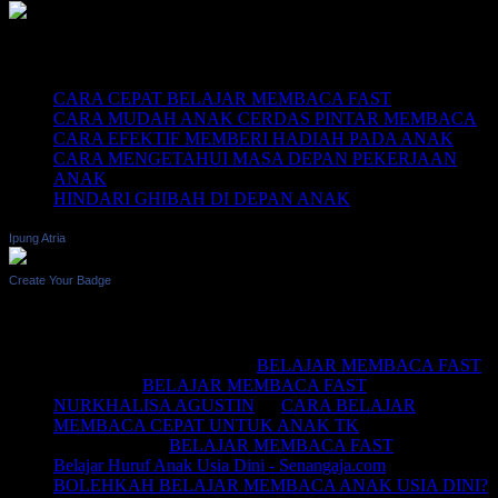
Recent Posts
CARA CEPAT BELAJAR MEMBACA FAST
CARA MUDAH ANAK CERDAS PINTAR MEMBACA
CARA EFEKTIF MEMBERI HADIAH PADA ANAK
CARA MENGETAHUI MASA DEPAN PEKERJAAN
ANAK
HINDARI GHIBAH DI DEPAN ANAK
Ipung Atria
Create Your Badge
Recent Comments
BELAJAR MEMBACA
on
BELAJAR MEMBACA FAST
Saifullah
on
BELAJAR MEMBACA FAST
NURKHALISA AGUSTIN
on
CARA BELAJAR
MEMBACA CEPAT UNTUK ANAK TK
Joko sismala
on
BELAJAR MEMBACA FAST
Belajar Huruf Anak Usia Dini - Senangaja.com
on
BOLEHKAH BELAJAR MEMBACA ANAK USIA DINI?