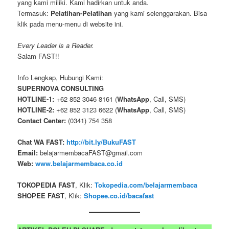
yang kami miliki. Kami hadirkan untuk anda.
Termasuk:
Pelatihan-Pelatihan
yang kami selenggarakan. Bisa
klik pada menu-menu di website ini.
Every Leader is a Reader.
Salam FAST!!
Info Lengkap, Hubungi Kami:
SUPERNOVA CONSULTING
HOTLINE-1:
+62 852 3046 8161 (
WhatsApp
, Call, SMS)
HOTLINE-2:
+62 852 3123 6622 (
WhatsApp
, Call, SMS)
Contact Center:
(0341) 754 358
Chat WA FAST:
http://bit.ly/BukuFAST
Email:
belajarmembacaFAST@gmail.com
Web:
www.belajarmembaca.co.id
TOKOPEDIA FAST
, Klik:
Tokopedia.com/belajarmembaca
SHOPEE FAST
, Klik:
Shopee.co.id/bacafast