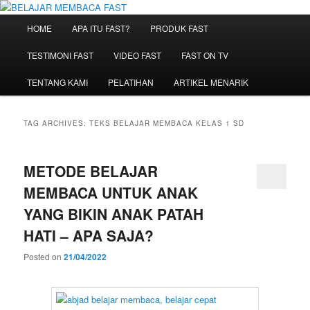
Skip
Skip
Belajar Membaca Anak | Buku Belajar Membaca | Cara Cepat Belajar
Membaca | Game Belajar Membaca | Cara Belajar Membaca | Hub: 08233
to
to
Main
HOME
APA ITU FAST?
PRODUK FAST
100 4433
primary
secondary
menu
content
content
BELAJAR MEMBACA FAST
TESTIMONI FAST
VIDEO FAST
FAST ON TV
TENTANG KAMI
PELATIHAN
ARTIKEL MENARIK
TAG ARCHIVES:
TEKS BELAJAR MEMBACA KELAS 1 SD
METODE BELAJAR
MEMBACA UNTUK ANAK
YANG BIKIN ANAK PATAH
HATI – APA SAJA?
Posted on
21/04/2022