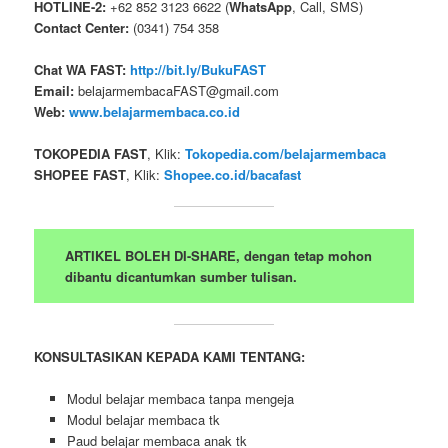
HOTLINE-2:
+62 852 3123 6622 (
WhatsApp
, Call, SMS)
Contact Center:
(0341) 754 358
Chat WA FAST:
http://bit.ly/BukuFAST
Email:
belajarmembacaFAST@gmail.com
Web:
www.belajarmembaca.co.id
TOKOPEDIA FAST
, Klik:
Tokopedia.com/belajarmembaca
SHOPEE FAST
, Klik:
Shopee.co.id/bacafast
ARTIKEL BOLEH DI-SHARE, dengan tetap mohon
dibantu dicantumkan sumber tulisan.
KONSULTASIKAN KEPADA KAMI TENTANG:
Modul belajar membaca tanpa mengeja
Modul belajar membaca tk
Paud belajar membaca anak tk