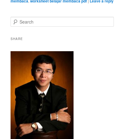
membaca
,
worksheet belajar membaca pdf
|
Leave a reply
S
e
a
r
SHARE
c
h