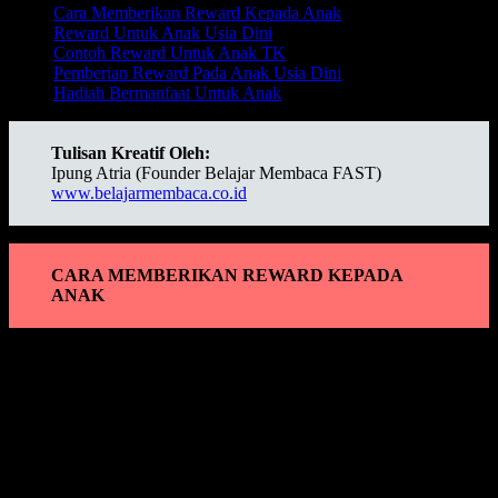
Cara Memberikan Reward Kepada Anak
Reward Untuk Anak Usia Dini
Contoh Reward Untuk Anak TK
Pemberian Reward Pada Anak Usia Dini
Hadiah Bermanfaat Untuk Anak
Tulisan Kreatif Oleh:
Ipung Atria (Founder Belajar Membaca FAST)
www.belajarmembaca.co.id
CARA MEMBERIKAN REWARD KEPADA
ANAK
Cara Memberikan Reward Kepada Anak
ialah tidak hanya dengan
sebuah hadiah barang yang diinginkannya, karena reward sendiri
untuk anak bukan dengan barang saja, namun juga bisa
menggunakan sebuah
ucapan pujian
yang membuat anak merasa
dihargai atas setiap perbuatannya. Anak yang sudah mengenal
reward sejak kecil akan menunjang anak menjadi pribadi yang
pemberani dan tidak mudah menyerah.