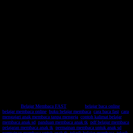
Pdf belajar membaca
Pelajaran membaca anak tk
Permainan membaca untuk anak sd
Permainan membaca untuk anak tk
Teknik belajar membaca
Teknik mengajar anak membaca
Teks belajar membaca
Tips belajar membaca
Tulisan sambung
Video belajar membaca anak tk
Video cara mengajari anak membaca
Worksheet belajar membaca
Belajar baca online
Cara mengajari anak membaca tanpa mengeja
Belajar membaca online
Contoh kalimat belajar membaca anak sd
Buku belajar membaca
Cara baca fast
Posted in
Belajar Membaca FAST
|
Tagged
belajar baca online
,
belajar membaca online
,
buku belajar membaca
,
cara baca fast
,
cara
mengajari anak membaca tanpa mengeja
,
contoh kalimat belajar
membaca anak sd
,
panduan membaca anak tk
,
pdf belajar membaca
,
pelajaran membaca anak tk
,
permainan membaca untuk anak sd
,
permainan membaca untuk anak tk
,
teknik belajar membaca
,
teknik