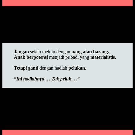
Pemberian Reward Pada Anak Usia Dini
tak hanya perihal materi,
karena anak juga sangat merasa di dukung dan percaya diri ketika
orang di sekitarnya memberikan pujian sehingga anak merasa
bahwa orang di sekitarnya turut
bahagia, menghargai, dan
bangga atas usaha dari pencapain sang anak.
Jangan
selalu melulu dengan
uang atau barang.
Anak berpotensi
menjadi pribadi yang
materialistis.
Tetapi ganti
dengan hadiah
pelukan.
“Ini hadiahnya … Tak peluk …”
Namun dengan adanya pemberian hadiah untuk anak akan membuat
anak juga merasa tertantang dan akan lebih membuat anak lebih
semangat dalam mengerjakan suatu pekerjaan yang akan ia capai.
Dan pun juga dengan
memberikan pengertian arti makna dari
pemberian sebuah hadiah
, maka anak akan memahami dan
mengerti.