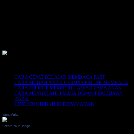
HOTLINE-1: +62 852 3046 8161
HOTLINE-2: +62 852 3123 6622
Contact Center: (0341) 754 358
Email: belajarmembacaFAST@gmail.com
Web: www.belajarmembaca.co.id
LINK CHAT WHATSAPP
Recent Posts
CARA CEPAT BELAJAR MEMBACA FAST
CARA MUDAH ANAK CERDAS PINTAR MEMBACA
CARA EFEKTIF MEMBERI HADIAH PADA ANAK
CARA MENGETAHUI MASA DEPAN PEKERJAAN
ANAK
HINDARI GHIBAH DI DEPAN ANAK
Ipung Atria
Create Your Badge