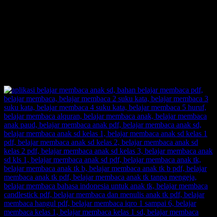
Inilah Belajar Membaca Unik, Kreatif, dan Inovatif.
Out of The Box!! Membongkar pakem-pakem yang sudah
ada.
Belajar Membaca Anak yang menyenangkan.
Dengan Belajar Membaca FAST: anak senang, orangtua
senang, guru senang.
Inilah jawaban dari problem orangtua yang selama ini kerap
menjadikan urusan belajar membaca pada anak sebagai
momok yang meresahkan.