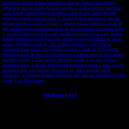
Ingin informasi lebih lengkap tentang
BELAJAR MEMBACA
FAST
? Silahkan klik:
METODE FAST
.
Ikutilah program-program kami dan media-media pembelajaran
yang kami miliki. Kami hadirkan untuk anda. Termasuk:
Pelatihan-
Pelatihan
yang kami selenggarakan. Bisa klik pada menu-menu di
website ini.