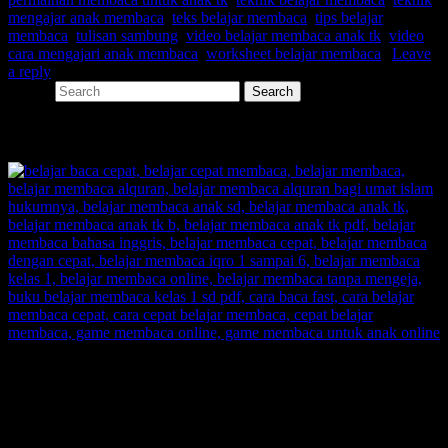
mengajar anak membaca
,
teks belajar membaca
,
tips belajar
membaca
,
tulisan sambung
,
video belajar membaca anak tk
,
video
cara mengajari anak membaca
,
worksheet belajar membaca
|
Leave
a reply
Search
SHARE
SUPERNOVA CONSULTING:
Citra Garden City Q9,
Ciputra Malang,
East Java, Indonesia
HUBUNGI