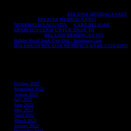
Recent Comments
BELAJAR MEMBACA
on
BELAJAR MEMBACA FAST
Saifullah
on
BELAJAR MEMBACA FAST
NURKHALISA AGUSTIN
on
CARA BELAJAR
MEMBACA CEPAT UNTUK ANAK TK
Joko sismala
on
BELAJAR MEMBACA FAST
Belajar Huruf Anak Usia Dini - Senangaja.com
on
BOLEHKAH BELAJAR MEMBACA ANAK USIA DINI?
LIKE Fan Page Kami Untuk
Mendapatkan Artikel Menarik
Archives
October 2022
September 2022
August 2022
July 2022
June 2022
May 2022
April 2022
March 2022
January 2022