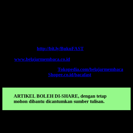
Every Leader is a Reader.
Salam FAST!!
Info Lengkap, Hubungi Kami:
SUPERNOVA CONSULTING
HOTLINE-1:
+62 852 3046 8161 (
WhatsApp
, Call, SMS)
HOTLINE-2:
+62 852 3123 6622 (
WhatsApp
, Call, SMS)
Contact Center:
(0341) 754 358
Chat WA FAST:
http://bit.ly/BukuFAST
Email:
belajarmembacaFAST@gmail.com
Web:
www.belajarmembaca.co.id
TOKOPEDIA FAST
, Klik:
Tokopedia.com/belajarmembaca
SHOPEE FAST
, Klik:
Shopee.co.id/bacafast
ARTIKEL BOLEH DI-SHARE, dengan tetap
mohon dibantu dicantumkan sumber tulisan.
KONSULTASIKAN KEPADA KAMI TENTANG:
Panduan membaca anak tk