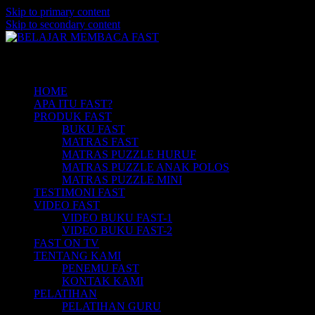
Skip to primary content
Skip to secondary content
Belajar Membaca Anak | Buku Belajar
BELAJAR MEMBACA FAST
Main menu
Membaca | Cara Cepat Belajar Membaca |
Game Belajar Membaca | Cara Belajar
HOME
APA ITU FAST?
Membaca | Hub: 08233 100 4433
PRODUK FAST
BUKU FAST
MATRAS FAST
MATRAS PUZZLE HURUF
MATRAS PUZZLE ANAK POLOS
MATRAS PUZZLE MINI
TESTIMONI FAST
VIDEO FAST
VIDEO BUKU FAST-1
VIDEO BUKU FAST-2
FAST ON TV
TENTANG KAMI
PENEMU FAST
KONTAK KAMI
PELATIHAN
PELATIHAN GURU