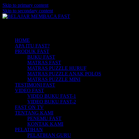
Skip to primary content
Skip to secondary content
Belajar Membaca Anak | Buku Belajar
BELAJAR MEMBACA FAST
Main menu
Membaca | Cara Cepat Belajar Membaca |
Game Belajar Membaca | Cara Belajar
HOME
APA ITU FAST?
Membaca | Hub: 08233 100 4433
PRODUK FAST
BUKU FAST
MATRAS FAST
MATRAS PUZZLE HURUF
MATRAS PUZZLE ANAK POLOS
MATRAS PUZZLE MINI
TESTIMONI FAST
VIDEO FAST
VIDEO BUKU FAST-1
VIDEO BUKU FAST-2
FAST ON TV
TENTANG KAMI
PENEMU FAST
KONTAK KAMI
PELATIHAN
PELATIHAN GURU