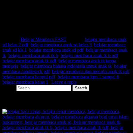
Belajar membaca bahasa indonesia untuk anak tk
Belajar membaca candlestick pdf
Belajar membaca dan menulis anak tk pdf
Belajar membaca hangul pdf
Belajar membaca iqro 1 sampai 6
Belajar membaca kelas 1
Posted in
Belajar Membaca FAST
|
Tagged
belajar membaca anak
sd kelas 2 pdf
,
belajar membaca anak sd kelas 3
,
belajar membaca
anak sd kls 1
,
belajar membaca anak sd pdf
,
belajar membaca anak
tk
,
belajar membaca anak tk b
,
belajar membaca anak tk b pdf
,
belajar membaca anak tk pdf
,
belajar membaca anak tk tanpa
mengeja
,
belajar membaca bahasa indonesia untuk anak tk
,
belajar
membaca candlestick pdf
,
belajar membaca dan menulis anak tk pdf
,
belajar membaca hangul pdf
,
belajar membaca iqro 1 sampai 6
,
belajar membaca kelas 1
|
Leave a reply
Search
SHARE