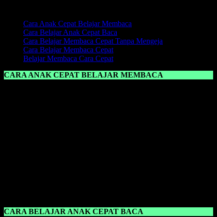
Daftar Isi:
Cara Anak Cepat Belajar Membaca
Cara Belajar Anak Cepat Baca
Cara Belajar Membaca Cepat Tanpa Mengeja
Cara Belajar Membaca Cepat
Belajar Membaca Cara Cepat
CARA ANAK CEPAT BELAJAR MEMBACA
Cara Anak Cepat Belajar Membaca
adalah dengan memberikan
suatu metode yang pas untuk pembelajaran anak, jika dalam proses
pembelajaran belajar membaca, kemudian anak tidak nyaman
dengan metode yang diajarkan oleh sang guru maupun orang tua,
maka percuma saja, anak tidak akan menyerap bahkan memahami
ilmu belajar membaca yang telah diajarkan.
Namun ketika anak tidak bisa membaca, itu bukanlah suatu
kesalahan anak sepenuhnya, karena memang ada andil orang tua
maupun guru dalam mengajarkan
belajar membaca
. Ketika anak
belum pandai membaca, jangan salahkan anak, itu hanya akan
menambah kekhawatiran sang anak dan anak akan tambah malas
lagi untuk belajar membaca karena sering dimarahi bahkan dibentak.
CARA BELAJAR ANAK CEPAT BACA