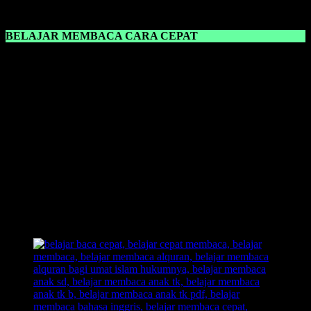
belajar.
BELAJAR MEMBACA CARA CEPAT
Belajar Membaca Cara Cepat
sangat cocok digunakan untuk para
guru dan orang tua dalam mengajari anaknya belajar membaca.
Karena dalam sebuah metode yang dilihat cocok atau tidaknya itu
dalam proses pembelajaran, ketika anak malah bosan dan asik
sendiri dengan dunianya, berarti suatu metode pembelajaran tersebut
tidak cocok diajarkan kepada anak.
Dengan memilih
metode yang pas,
anak akan tambah senang dan
merasa tidak terbebani dengan pembelajaran baru yang harus ia
pelajari.Dengan
metode belajar membaca FAST
, anak langsung
akan
bisa membaca
dalam
hitungan detik
dan juga bahkan ada
yang
sehari langsung bisa membaca
dengan lancar. Segera miliki
buku belajar membaca FAST, dan langsung praktekkan kepada
anak. Dan lihat hasilnya!