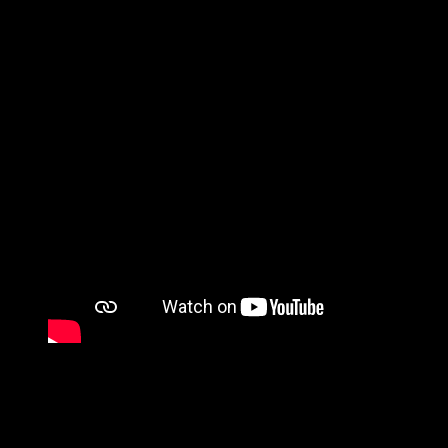
Cara Belajar Anak Cepat Baca
merupakan suatu tips yang jitu
yang bisa dicontohkan langsung kepada anak, namun perlu anda
ketahui, sebagai orang tua harus paham betul metode apa yang
sangat cocok bagi anaknya, sehingga nantinya ia akan senang
belajar membaca dengan cepat dan tidak terbebani. Karena biasanya