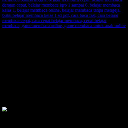
SUPERNOVA CONSULTING:
Citra Garden City Q9,
Ciputra Malang,
East Java, Indonesia
HUBUNGI
HOTLINE-1: +62 852 3046 8161
HOTLINE-2: +62 852 3123 6622
Contact Center: (0341) 754 358
Email: belajarmembacaFAST@gmail.com
Web: www.belajarmembaca.co.id
LINK CHAT WHATSAPP
Recent Posts