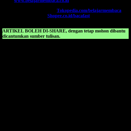
Web:
www.belajarmembaca.co.id
TOKOPEDIA FAST
, Klik:
Tokopedia.com/belajarmembaca
SHOPEE FAST
, Klik:
Shopee.co.id/bacafast
ARTIKEL BOLEH DI-SHARE, dengan tetap mohon dibantu
dicantumkan sumber tulisan.
KONSULTASIKAN KEPADA KAMI TENTANG:
Belajar membaca anak sd kelas 2 pdf
Belajar membaca anak sd kelas 3
Belajar membaca anak sd kelas 1
Belajar membaca anak sd pdf
Belajar membaca anak tk
Belajar membaca anak tk b
Belajar membaca anak tk b pdf
Belajar membaca anak tk pdf
Belajar membaca anak tk tanpa mengeja
Belajar membaca bahasa indonesia
Belajar membaca candlestick pdf
Belajar membaca dan menulis anak tk pdf
Belajar membaca hangul pdf
Belajar membaca iqro 1 sampai 6