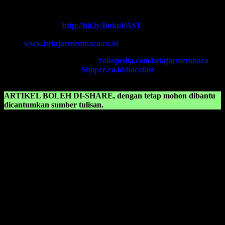
Contact Center:
(0341) 754 358
Chat WA FAST:
http://bit.ly/BukuFAST
Email:
belajarmembacaFAST@gmail.com
Web:
www.belajarmembaca.co.id
TOKOPEDIA FAST
, Klik:
Tokopedia.com/belajarmembaca
SHOPEE FAST
, Klik:
Shopee.co.id/bacafast
ARTIKEL BOLEH DI-SHARE, dengan tetap mohon dibantu
dicantumkan sumber tulisan.
KONSULTASIKAN KEPADA KAMI TENTANG:
Belajar membaca anak sd kelas 2 pdf
Belajar membaca anak sd kelas 3
Belajar membaca anak sd kls 1
Belajar membaca anak sd pdf
Belajar membaca anak tk
Belajar membaca anak tk b
Belajar membaca anak tk b pdf
Belajar membaca anak tk pdf
Belajar membaca anak tk tanpa mengeja