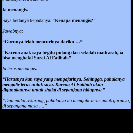
Ia menangis.
Saya bertanya kepadanya:
“Kenapa menangis?”
Jawabnya:
“Gurunya telah mencurinya dariku …”
“Karena anak saya begitu pulang dari sekolah madrasah, ia
bisa menghafal Surat Al Fatihah.”
Ia terus menangis.
“Harusnya kan saya yang mengajarinya. Sehingga, pahalanya
mengalir terus untuk saya. Karena Al Fatihah akan
digunakannya untuk shalat di sepanjang hidupnya.”
“Dan mulai sekarang, pahalanya itu mengalir terus untuk gurunya,
di sepanjang masa ….”
Dari kisah tersebut, kita dapat mengambil pelajaran bahwa dalam
pembelajaran apapun, sebagai orang tua harus membimbing anak
dalam masa perkembangan dia dari seorang yang belum tahu akan
suatu hal menjadi tahu akan banyak hal.