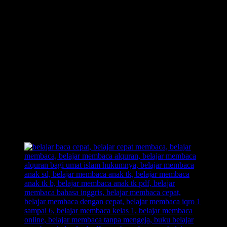
Metode Belajar Membaca FAST adalah sebuah metode belajar
membaca yang akan mengajak anak untuk ikut andil dalam proses
pembelajaran belajar membaca.
Contoh;
Ketika anak membaca huruf, maka anak juga akan disuguhkan
dengan sebuah
ilustrasi gambar
yanga kan mengasah dan
membuat anak merekam jejak pembelajarannya dengan sangat baik.
Jika anak lupa akan suatu huruf, cukup memancing nya dengan kata
“Mirip apa?”
lalu anak akan dengan cepat bisa menghafal huruf
dan juga lebih cepat bisa membaca. Karena dalam
metode belajar
membaca FAST
, akan ada sebuah
huruf
dan
ilustrasi gambar
yang akan menumbuhkan saraf kreativitas anak untuk mengingat
huruf.