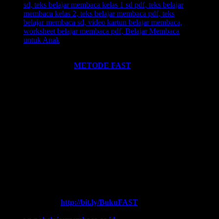
Ingin informasi lebih lengkap tentang
BELAJAR MEMBACA
FAST
? Silahkan klik:
METODE FAST
.
Ikutilah program-program kami dan media-media pembelajaran
yang kami miliki. Kami hadirkan untuk anda. Termasuk:
Pelatihan-
Pelatihan
yang kami selenggarakan. Bisa klik pada menu-menu di
website ini.
Every Leader is a Reader.
Salam FAST!!
Info Lengkap, Hubungi Kami:
SUPERNOVA CONSULTING
HOTLINE-1:
+62 852 3046 8161 (
WhatsApp
, Call, SMS)
HOTLINE-2:
+62 852 3123 6622 (
WhatsApp
, Call, SMS)
Contact Center:
(0341) 754 358
Chat WA FAST:
http://bit.ly/BukuFAST
Email:
belajarmembacaFAST@gmail.com