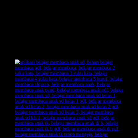
Waktu yang Cepat, Tanpa Perlu Menghafalnya.
Inilah Belajar Membaca Unik, Kreatif, dan Inovatif.
Out of The Box!! Membongkar pakem-pakem yang sudah
ada.
Belajar Membaca Anak yang menyenangkan.
Dengan Belajar Membaca FAST: anak senang, orangtua
senang, guru senang.
Inilah jawaban dari problem orangtua yang selama ini kerap
menjadikan urusan belajar membaca pada anak sebagai
momok yang meresahkan.