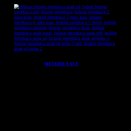
Ingin informasi lebih lengkap tentang
BELAJAR MEMBACA
FAST
? Silahkan klik:
METODE FAST
.
Ikutilah program-program kami dan media-media pembelajaran
yang kami miliki. Kami hadirkan untuk anda. Termasuk:
Pelatihan-
Pelatihan
yang kami selenggarakan. Bisa klik pada menu-menu di
website ini.
Every Leader is a Reader.
Salam FAST!!
Info Lengkap, Hubungi Kami:
SUPERNOVA CONSULTING
HOTLINE-1:
+62 852 3046 8161 (
WhatsApp
, Call, SMS)
HOTLINE-2:
+62 852 3123 6622 (
WhatsApp
, Call, SMS)