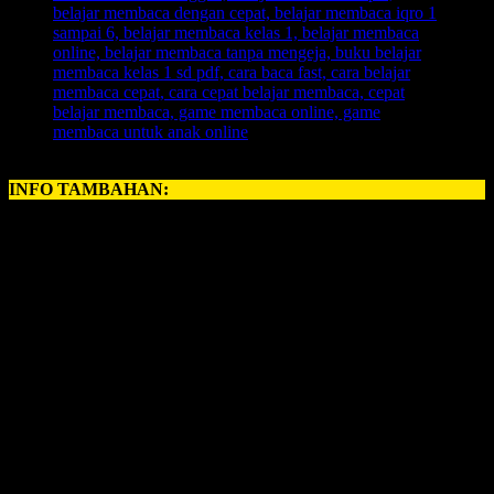
INFO TAMBAHAN:
Perihal
BELAJAR MEMBACA ANAK
, kerapkali orangtua
memiliki problem yang amat krusial perihal:
cara mengajarkan membaca pada anak
. Namun, sebuah kabar
gembira, karena sekarang telah hadir untuk anda, ayah bunda
semuanya, yang ingin memberikan pelajaran
Belajar Membaca
untuk anak anda.
INOVASI BARU – BELAJAR MEMBACA FAST
Revolusi Belajar Membaca Pertama di Indonesia.
Permainan Belajar Membaca yang 700 Kali Lipat Lebih
Cepat dari Metode Konvensional.
1 Hari Anak Langsung Bisa Membaca.
Anak Langsung Bisa Hafal Semua Huruf Dalam Tempo