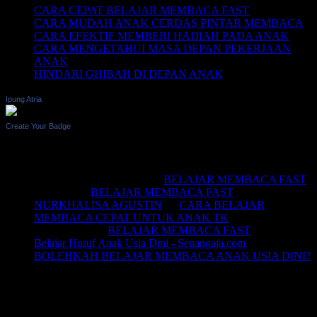
CARA CEPAT BELAJAR MEMBACA FAST
CARA MUDAH ANAK CERDAS PINTAR MEMBACA
CARA EFEKTIF MEMBERI HADIAH PADA ANAK
CARA MENGETAHUI MASA DEPAN PEKERJAAN
ANAK
HINDARI GHIBAH DI DEPAN ANAK
Ipung Atria
Create Your Badge
Recent Comments
BELAJAR MEMBACA
on
BELAJAR MEMBACA FAST
Saifullah
on
BELAJAR MEMBACA FAST
NURKHALISA AGUSTIN
on
CARA BELAJAR
MEMBACA CEPAT UNTUK ANAK TK
Joko sismala
on
BELAJAR MEMBACA FAST
Belajar Huruf Anak Usia Dini - Senangaja.com
on
BOLEHKAH BELAJAR MEMBACA ANAK USIA DINI?
LIKE Fan Page Kami Untuk
Mendapatkan Artikel Menarik