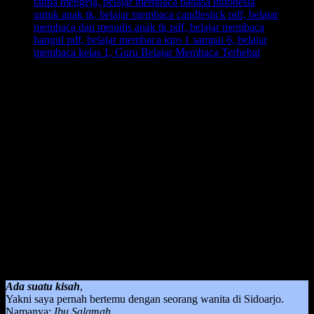
Guru Belajar Membaca Terhebat
– Guru adalah pembuka
cakrawala dunia pertama bagi anak, oleh karena itu bisa dikatakan
bahwa seorang guru apalagi guru dalam belajar membaca adalah
guru terhebat di dunia.
Bagi seorang anak, dalam melangsungkan pembelajaran belajar
membaca itu sangat memperhatikan siapa yang mengajar dan
dengan metode apa dia diajarkan dalam proses pembelajaran belajar
membaca tersebut.
Jika memang dalam praktiknya menggunakan metode yang tepat
ketika guru mengajarkan, maka dijamin anak akan berhasil dan
lancar dalam hal membaca di usia yang tepat. Dan yang akan
menjadi amal jariyah ketika seorang guru berhasil mengajarkan
suatu hal yang akan menjadi kebiasaan dia dalam kehidupan sehari-
hari.
Ada suatu kisah
,
Yakni saya pernah bertemu dengan seorang wanita di Sidoarjo.
Namanya:
Ibu Salamah.