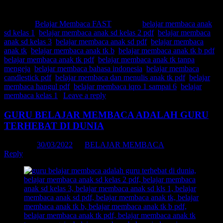
Belajar membaca kelas 1
Posted in
Belajar Membaca FAST
|
Tagged
belajar membaca anak
sd kelas 1
,
belajar membaca anak sd kelas 2 pdf
,
belajar membaca
anak sd kelas 3
,
belajar membaca anak sd pdf
,
belajar membaca
anak tk
,
belajar membaca anak tk b
,
belajar membaca anak tk b pdf
,
belajar membaca anak tk pdf
,
belajar membaca anak tk tanpa
mengeja
,
belajar membaca bahasa indonesia
,
belajar membaca
candlestick pdf
,
belajar membaca dan menulis anak tk pdf
,
belajar
membaca hangul pdf
,
belajar membaca iqro 1 sampai 6
,
belajar
membaca kelas 1
|
Leave a reply
GURU BELAJAR MEMBACA ADALAH GURU
TERHEBAT DI DUNIA
Posted on
30/03/2022
by
BELAJAR MEMBACA
Reply