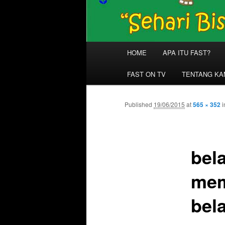
Main
HOME
APA ITU FAST?
menu
FAST ON TV
TENTANG KA
Published
19/06/2015
at
565 × 352
i
bel
mem
bel