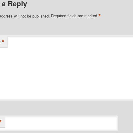
 a Reply
*
address will not be published.
Required fields are marked
*
t
*