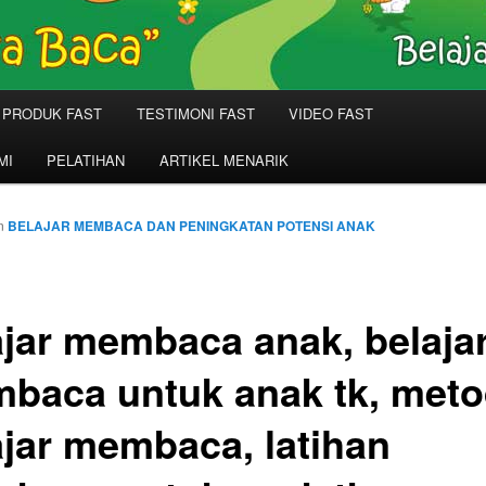
PRODUK FAST
TESTIMONI FAST
VIDEO FAST
MI
PELATIHAN
ARTIKEL MENARIK
n
BELAJAR MEMBACA DAN PENINGKATAN POTENSI ANAK
ajar membaca anak, belaja
baca untuk anak tk, met
ajar membaca, latihan