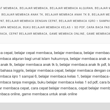
PAT MEMBACA, BELAJAR MEMBACA, BELAJAR MEMBACA ALQURAN, BELAJAR 
 BELAJAR MEMBACA ANAK TK, BELAJAR MEMBACA ANAK TK B, BELAJAR M
AT, BELAJAR MEMBACA DENGAN CEPAT, BELAJAR MEMBACA IQRO 1 SAMPAI
NPA MENGEJA, BUKU BELAJAR MEMBACA KELAS 1 SD PDF, CARA BACA FAS
BACA, CEPAT BELAJAR MEMBACA, GAME MEMBACA ONLINE, GAME MEMBACA
aca cepat, belajar cepat membaca, belajar membaca, belajar membaca
embaca alquran bagi umat islam hukumnya, belajar membaca anak sd
nak tk, belajar membaca anak tk b, belajar membaca anak tk pdf, b
ahasa inggris, belajar membaca cepat, belajar membaca dengan ce
embaca iqro 1 sampai 6, belajar membaca kelas 1, belajar membaca o
embaca tanpa mengeja, buku belajar membaca kelas 1 sd pdf, cara ba
jar membaca cepat, cara cepat belajar membaca, cepat belajar mem
aca online, game membaca untuk anak online