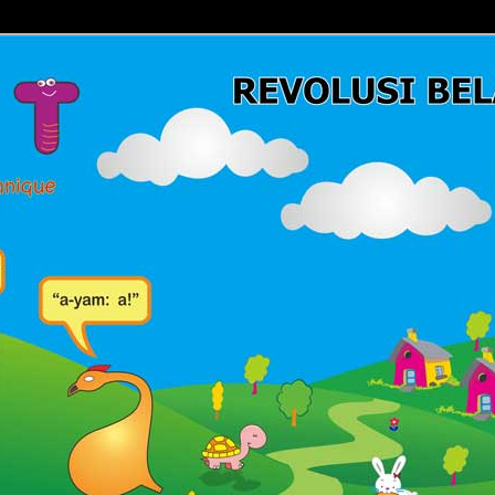
Belajar Membaca | Cara Cepat Belajar Membaca | Game Belajar
ca | Hub: 08233 100 4433
MBACA FAST