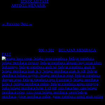
SEKOLAH FAST
ARTIKEL MENARIK
Image navigation
← Previous
Next →
belajar membaca cepat, belajar membaca
tk, belajar membaca untuk anak,
Published
18/06/2015
at
960 × 502
in
BELAJAR MEMBACA
FAST
belajar baca cepat, belajar cepat membaca, belajar membaca, belajar