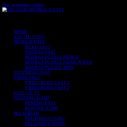
Skip to primary content
Belajar Membaca Anak | Buku Belajar
BELAJAR MEMBACA FAST
Main menu
Membaca | Cara Cepat Belajar Membaca |
Game Belajar Membaca | Cara Belajar
HOME
APA ITU FAST?
Membaca | Hub: 08233 100 4433
PRODUK FAST
BUKU FAST
MATRAS FAST
MATRAS PUZZLE HURUF
MATRAS PUZZLE ANAK POLOS
MATRAS PUZZLE MINI
TESTIMONI FAST
VIDEO FAST
VIDEO BUKU FAST-1
VIDEO BUKU FAST-2
FAST ON TV
TENTANG KAMI
PENEMU FAST
KONTAK KAMI
PELATIHAN
PELATIHAN GURU
PELATIHAN SISWA