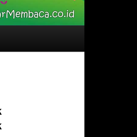
Image
navigation
k
k