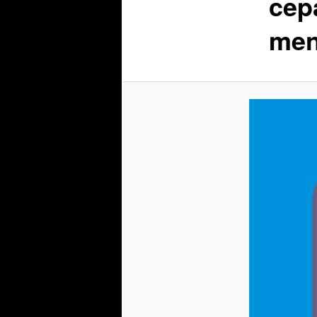
cep
men