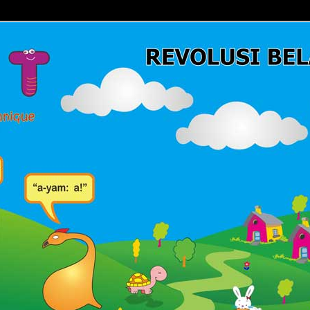
Belajar Membaca | Cara Cepat Belajar Membaca | Game Belajar
ca | Hub: 08233 100 4433
MBACA FAST