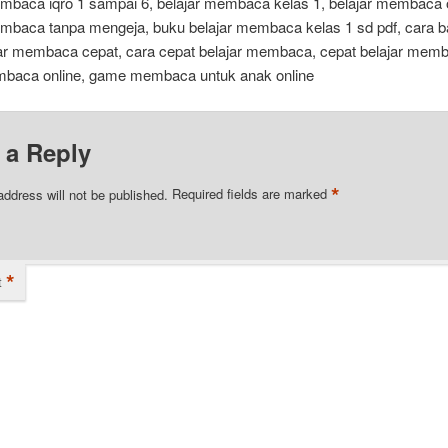
embaca iqro 1 sampai 6, belajar membaca kelas 1, belajar membaca o
embaca tanpa mengeja, buku belajar membaca kelas 1 sd pdf, cara ba
jar membaca cepat, cara cepat belajar membaca, cepat belajar mem
aca online, game membaca untuk anak online
 a Reply
*
address will not be published.
Required fields are marked
*
t