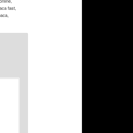
nline,
ca fast,
baca,