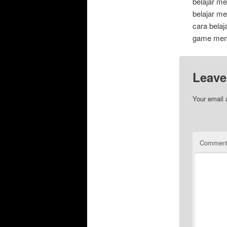
belajar m
belajar m
cara bela
game memb
Leave
Your email 
Commen