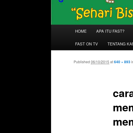
Main
HOME
APA ITU FAST?
menu
FAST ON TV
TENTANG KA
Published
06/10/2015
at
640 × 893
i
car
mem
mem