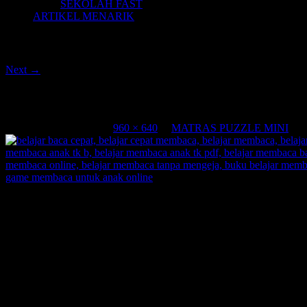
SEKOLAH FAST
ARTIKEL MENARIK
Image navigation
Next →
matras anak berkarakter, baby matras, be
Published
07/08/2015
at
960 × 640
in
MATRAS PUZZLE MINI
belajar baca cepat, belajar cepat membaca, belajar membaca, belaja
anak tk b, belajar membaca anak tk pdf, belajar membaca bahasa ingg
online, belajar membaca tanpa mengeja, buku belajar membaca kelas 1
membaca untuk anak online
belajar baca cepat, belajar cepat membaca, belajar membaca, belaja
anak tk b, belajar membaca anak tk pdf, belajar membaca bahasa ingg
online, belajar membaca tanpa mengeja, buku belajar membaca kelas 1
membaca untuk anak online