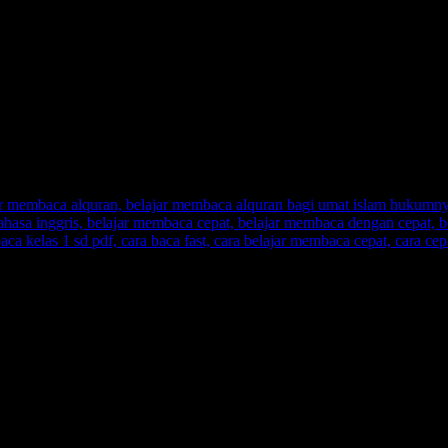
d matras, matras online
r membaca alquran, belajar membaca alquran bagi umat islam hukumnya,
ris, belajar membaca cepat, belajar membaca dengan cepat, belajar me
 sd pdf, cara baca fast, cara belajar membaca cepat, cara cepat bela
r membaca alquran, belajar membaca alquran bagi umat islam hukumnya,
ris, belajar membaca cepat, belajar membaca dengan cepat, belajar me
 sd pdf, cara baca fast, cara belajar membaca cepat, cara cepat bela