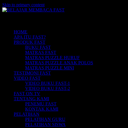
Skip to primary content
Belajar Membaca Anak | Buku Belajar Me
BELAJAR MEMBACA FAST
Main menu
Membaca | Hub: 08233 100 4433
HOME
APA ITU FAST?
PRODUK FAST
BUKU FAST
MATRAS FAST
MATRAS PUZZLE HURUF
MATRAS PUZZLE ANAK POLOS
MATRAS PUZZLE MINI
TESTIMONI FAST
VIDEO FAST
VIDEO BUKU FAST-1
VIDEO BUKU FAST-2
FAST ON TV
TENTANG KAMI
PENEMU FAST
KONTAK KAMI
PELATIHAN
PELATIHAN GURU
PELATIHAN SISWA