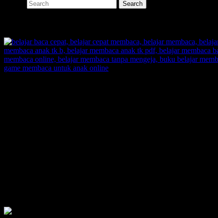
Search
SHARE
SUPERNOVA CONSULTING:
Citra Garden City Q9,
Ciputra Malang,
East Java, Indonesia
HUBUNGI
HOTLINE-1: +62 852 3046 8161
HOTLINE-2: +62 852 3123 6622
Contact Center: (0341) 754 358
Email: belajarmembacaFAST@gmail.com
Web: www.belajarmembaca.co.id
LINK CHAT WHATSAPP