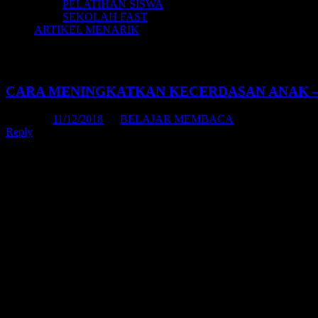
PELATIHAN SISWA
SEKOLAH FAST
ARTIKEL MENARIK
Tag Archives:
cara terapi anak
CARA MENINGKATKAN KECERDASAN ANAK –
Posted on
11/12/2018
by
BELAJAR MEMBACA
Reply
PENEMUAN BARU
SEMUA ORANGTUA WAJIB TAHU
SMART PUNCTURE
TRIK RAHASIA CARA MENINGKATKAN KECERDASAN AN
Apakah Itu SMART PUNCTURE? Adalah Teknik Terapi pada Bayi d
Ingin Anak Anda Sehat, Ceria, dan Pintar? Pelajari Teknik Terapinya 