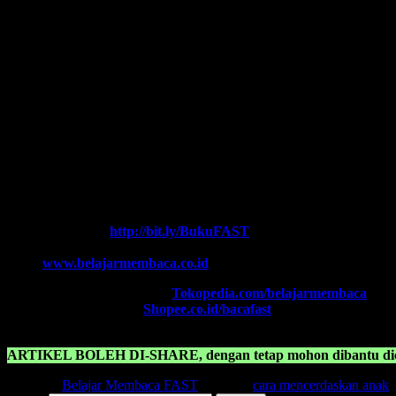
Ingin informasi lebih lengkap tentang
BELAJAR MEMBACA FA
Ikutilah program-program kami dan media-media pembelajaran yang 
Every Leader is a Reader.
Salam FAST!!
Info Lengkap, Hubungi Kami:
SUPERNOVA CONSULTING
HOTLINE-1:
+62 852 3046 8161 (
WhatsApp
, Call, SMS)
HOTLINE-2:
+62 852 3123 6622 (
WhatsApp
, Call, SMS)
Contact Center:
(0341) 754 358
Chat WA FAST:
http://bit.ly/BukuFAST
Email:
belajarmembacaFAST@gmail.com
Web:
www.belajarmembaca.co.id
TOKOPEDIA FAST
, Klik:
Tokopedia.com/belajarmembaca
SHOPEE FAST
, Klik:
Shopee.co.id/bacafast
ARTIKEL BOLEH DI-SHARE, dengan tetap mohon dibantu dica
Posted in
Belajar Membaca FAST
|
Tagged
cara mencerdaskan anak
,