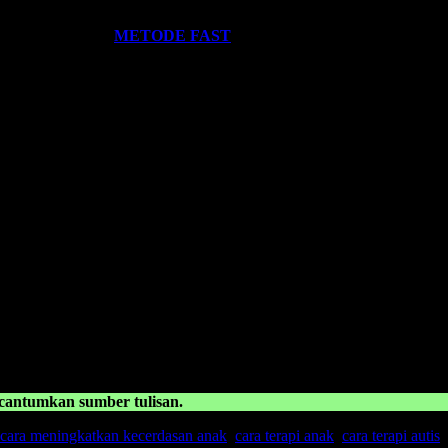
ST
? Silahkan klik:
METODE FAST
.
kami miliki. Kami hadirkan untuk anda. Termasuk:
Pelatihan-Pelatiha
ntumkan sumber tulisan.
cara meningkatkan kecerdasan anak
,
cara terapi anak
,
cara terapi autis
,