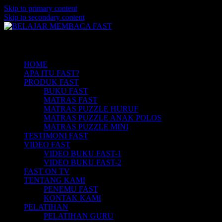
Skip to primary content
Skip to secondary content
Belajar Membaca Anak | Buku Belajar Me
BELAJAR MEMBACA FAST
Main menu
Membaca | Hub: 08233 100 4433
HOME
APA ITU FAST?
PRODUK FAST
BUKU FAST
MATRAS FAST
MATRAS PUZZLE HURUF
MATRAS PUZZLE ANAK POLOS
MATRAS PUZZLE MINI
TESTIMONI FAST
VIDEO FAST
VIDEO BUKU FAST-1
VIDEO BUKU FAST-2
FAST ON TV
TENTANG KAMI
PENEMU FAST
KONTAK KAMI
PELATIHAN
PELATIHAN GURU