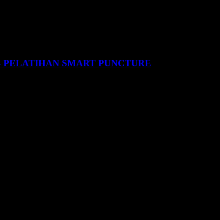
 PELATIHAN SMART PUNCTURE
AK
an Anak untuk Mengoptimalkan Kecerdasan.
di Pelatihan Ini.