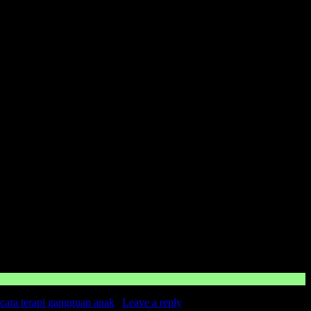
n
yang kami selenggarakan. Bisa klik pada menu-menu di website ini.
cara terapi gangguan anak
|
Leave a reply