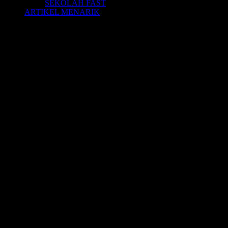
SEKOLAH FAST
ARTIKEL MENARIK
VIDEO BUKU FAST-2
Video FAST dari Belajar Membaca FAST
Radja Muda Innova. Ia masih belum sekolah. Namun sudah pintar
melahap koran dan majalah. Membaca cepat dengan Metode FAST.