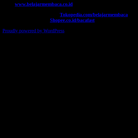
Web:
www.belajarmembaca.co.id
TOKOPEDIA FAST
, Klik:
Tokopedia.com/belajarmembaca
SHOPEE FAST
, Klik:
Shopee.co.id/bacafast
Proudly powered by WordPress