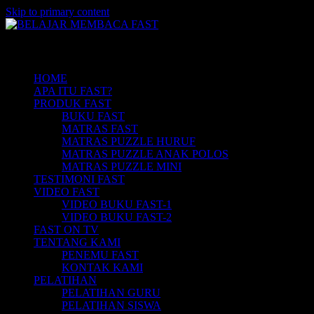
Skip to primary content
Belajar Membaca Anak | Buku Belajar
BELAJAR MEMBACA FAST
Main menu
Membaca | Cara Cepat Belajar Membaca |
Game Belajar Membaca | Cara Belajar
HOME
APA ITU FAST?
Membaca | Hub: 08233 100 4433
PRODUK FAST
BUKU FAST
MATRAS FAST
MATRAS PUZZLE HURUF
MATRAS PUZZLE ANAK POLOS
MATRAS PUZZLE MINI
TESTIMONI FAST
VIDEO FAST
VIDEO BUKU FAST-1
VIDEO BUKU FAST-2
FAST ON TV
TENTANG KAMI
PENEMU FAST
KONTAK KAMI
PELATIHAN
PELATIHAN GURU
PELATIHAN SISWA