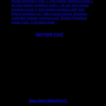
Ingin informasi lebih lengkap tentang
BELAJAR MEMBACA
FAST
? Silahkan klik:
METODE FAST
.
Ikutilah program-program kami dan media-media pembelajaran
yang kami miliki. Kami hadirkan untuk anda. Termasuk:
Pelatihan-
Pelatihan
yang kami selenggarakan. Bisa klik pada menu-menu di
website ini.
Every Leader is a Reader.
Salam FAST!!
Info Lengkap, Hubungi Kami:
SUPERNOVA CONSULTING
HOTLINE-1:
+62 852 3046 8161 (
WhatsApp
, Call, SMS)
HOTLINE-2:
+62 852 3123 6622 (
WhatsApp
, Call, SMS)
Contact Center:
(0341) 754 358
Chat WA FAST:
http://bit.ly/BukuFAST
Email:
belajarmembacaFAST@gmail.com