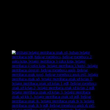
Waktu yang Cepat, Tanpa Perlu Menghafalnya.
Inilah Belajar Membaca Unik, Kreatif, dan Inovatif.
Out of The Box!! Membongkar pakem-pakem yang sudah
ada.
Belajar Membaca Anak yang menyenangkan.
Dengan Belajar Membaca FAST: anak senang, orangtua
senang, guru senang.
Inilah jawaban dari problem orangtua yang selama ini kerap
menjadikan urusan belajar membaca pada anak sebagai
momok yang meresahkan.