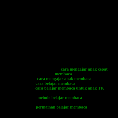
Permainan Belajar Membaca yang
MENYENANGKAN
.
Cara Belajar Membaca Cepat yang
MEMBUAT ANAK
MENJADI LEBIH CERDAS
.
Cara Mengajar Anak Membaca yang
MEMACU SARAF
KREATIVITAS ANAK
.
BANYAK ORANGTUA DAN GURU MEMILIKI
PERMASALAHAN YANG SAMA TENTANG: BAGAIMANA
CARA MENGAJAR ANAK MEMBACA YANG CEPAT DAN
MENYENANGKAN?
PERTANYAAN-PERTANYAAN YANG KERAP MELANDA
ORANGTUA DAN GURU:
Bagaimana sebenarnya
cara mengajar anak cepat
membaca
?
Bagaimana
cara mengajar anak membaca
yang tepat?
Bagaimana
cara belajar membaca
yang menyenangkan?
Bagaimana
cara belajar membaca untuk anak TK
yang
membuat anak menjadi bergembira?
Bagaimana
metode belajar membaca
yang tepat untuk
diajarkan kepada anak usia dini?
Bagaimana
permainan belajar membaca
yang “bermain
sambal belajar” dan “belajar sambal bermain” sehingga
membuat anak-anak secara tidak sadar telah melakukan