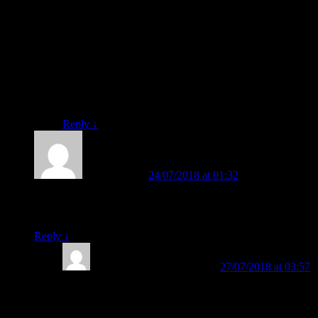
Mudah-mudahan ananda bisa segera membaca dengan
cepat. Kami tunggu kabar baiknya.
FAST metodenya sangat mudah, dan sangat
menyenangkan buat anak. Semoga ananda menjadi
orang sukses.
Hormat kami.
Salam FAST.
Reply
↓
Supia Tjen
on
24/07/2018 at 01:32
said:
Anak saya kelas 1 SD belum bisa membaca, bgmn caranya
supaya bisa membaca supaya bisa mengikuti pelajarannya
Reply
↓
BELAJAR MEMBACA
on
27/07/2018 at 03:57
said:
Monggo, silahkan, Bund. Bisa menggunakan Metode
Belajar Membaca FAST. Sangat membantu orangtua