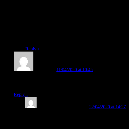
Iya, Pak Heri. Di Buku BELAJAR MEMBACA
FAST ada tutorialnya lengkap, disertai CD Pintar
FAST yang berisi video perihal tutorialnya.
Orangtua ataupun guru dapat memahami secara mudah
dan cepat, karena metode FAST sangatlah mudah.
Kalau metodenya mudah, berarti pengajarannya pun
mudah jua.
Reply
↓
Saifullah
on
11/04/2020 at 10:45
said:
Berapa harga buku FAST nya satu set, dan berapa lama masa
pengiriman ke tujuan,serta cara pembayarannya
Reply
↓
BELAJAR MEMBACA
on
22/04/2020 at 14:27
said:
Untuk informasi lengkap perihal: BUKU BELAJAR
MEMBACA FAST, silahkan, bisa klik tautan berikut