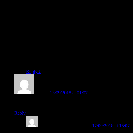
D. Karena terbukti makin tambah lama anak bisa
membaca.
– Tidak boleh menggunakan metode konvensional
mengeja, ataupun metode konvensional yang lain.
Perihal cara penggunaan metode FAST:
Ada tutorialnya lengkap, Bund. Di Buku FAST
maupun di CD Pintar FAST. Metodenya sangat mudah.
Pengajarannya pun sangat mudah. Sehingga, anak-anak
bisa dibuat senang. Silahkan sharing-sharing ke layanan
konsultasi kami via WhatsApp ataupun call, apabila
dibutuhkan. FREE. Dengan senang hati.
Reply
↓
Heri
on
13/09/2018 at 01:07
said:
Apakah ada dalam bentuk CD ato video?
Reply
↓
BELAJAR MEMBACA
on
17/09/2018 at 15:07
said: