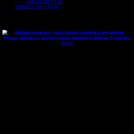
SEKOLAH FAST
ARTIKEL MENARIK
BELAJAR MEMBACA FAST
Akhirnya, telah hadir RESEP CESPLENG yang dapat membantu
anak-anak Anda untuk bisa cerdas dan kreatif dalam kegiatan
Belajar Membaca.
BELAJAR MEMBACA FAST
(Fun And Stimulation Technique)
Ini merupakan
REVOLUSI BELAJAR MEMBACA
Pertama kali di Indonesia.
Cara Belajar Membaca yang
700 KALI LIPAT LEBIH
CEPAT
dari teknik yang biasanya.
Cara Cepat Belajar Membaca yang membuat anak
SEHARI
BISA BACA
.
Metode Belajar Membaca yang
UNIK
.
Belajar Membaca Anak yang
OUT OF THE BOX
.
Cara Belajar Membaca untuk Anak yang
KREATIF
.
Belajar Membaca dan Menulis yang
INOVATIF
.