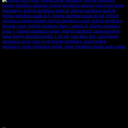
SUPERNOVA CONSULTING:
Citra Garden City Q9,
Ciputra Malang,
East Java, Indonesia
HUBUNGI
HOTLINE-1: +62 852 3046 8161
HOTLINE-2: +62 852 3123 6622
Contact Center: (0341) 754 358
Email: belajarmembacaFAST@gmail.com
Web: www.belajarmembaca.co.id
LINK CHAT WHATSAPP