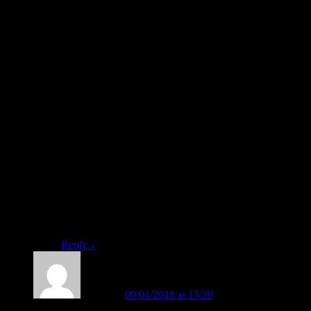
Baik, Bunda Lina.
Untuk informasi lengkap perihal: BUKU BELAJAR
MEMBACA FAST, silahkan, bisa klik tautan berikut
ini:
belajarmembaca.co.id/produk-fast/buku-belajar-
membaca/
Atau, untuk informasi lebih lengkap, silahkan hubungi
kami: Supernova Consulting: +62 852-3046-8161
(WA)
Fast Response.
Demikian.
Terima kasih.
Hormat kami.
Salam FAST.
Reply
↓
Mince
on
09/01/2018 at 15:20
said: