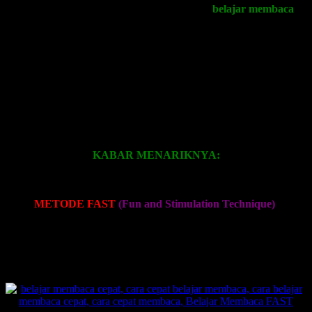
kegiatan bermain yang ternyata sambil
belajar membaca
?
Anak-anak di zaman sekarang berbeda, sehingga membutuhkan alat
pembelajaran yang lebih efektif. Anak-anak anda membutuhkan
sebuah program atau metode yang dapat menjawab kebutuhan
mereka dalam hal
cara belajar membaca
.
Metode belajar membaca yang tradisional menjadi tidak efektif lagi.
Metode belajar membaca anak harus lebih interaktif dan inovatif
untuk menarik perhatian mereka dan membuat mereka menjadi lebih
cerdas dan kreatif.
KABAR MENARIKNYA:
Sekarang telah hadir untuk anda dan putra-putri anda
Cara Belajar
Membaca
METODE FAST
(Fun and Stimulation Technique)
.
Metode Belajar Membaca ini telah dikembangkan sejak tahun 2002
dan terbukti telah membantu banyak guru serta orangtua untuk
memberikan pelajaran belajar membaca untuk anak usia dini secara
mudah, cepat, dan menyenangkan.