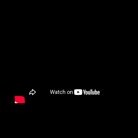
MENGINTIP KESERUAN PELATIHAN
BELAJAR MEMBACA FAST – METODE
BELAJAR MEMBACA MENYENANGKAN