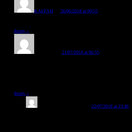
KAFFAH
on
26/06/2018 at 09:55
said:
mantap nih metodenya….bisa diterapkan dipaud
Reply
↓
suparnomo
on
21/07/2018 at 06:55
said:
Anak saya sudah umur 7 tahun dan sudah SD klas 1 tapi
belum bisa membaca… sukanya hanya main game di HP…
barusan sudah beli buka Fast 1 dan 2. Mudah-mudahan bisa
segera membaca.. malu juga rasanya punya anak belum bisa
membaca
Reply
↓
BELAJAR MEMBACA
on
22/07/2018 at 23:46
said:
Iya, Pak Suparnomo. Paket Buku Belajar Membaca
FAST sudah kami proses kirimkan kepada Bapak.