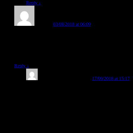
Reply
↓
Diyah
on
03/08/2018 at 06:09
said:
Anak sy masuk kelas 1 SD tp blm bisa baca..sementara kalo
diajari baca dg mengeja suka kebalik balik misal ba sama
da..anakny jd gampang bosen.. lalu kalo dg metode fast gmn?
cara pesen bukunya gmn? apakah ortu nanti dibantu utk
penggunaan metode ini?
Reply
↓
BELAJAR MEMBACA
on
17/09/2018 at 15:17
said:
Bunda Diyah, silahkan, Bund. Bisa menggunakan
Metode FAST. Sangat membantu orangtua ataupun
guru untuk membuat anak bisa membaca secara cepat
dan menyenangkan. Hasil tercepat: sehari bisa
membaca.
Di Metode FAST:
– Haram hukumnya mengajarkan huruf alfabet A, B, C,