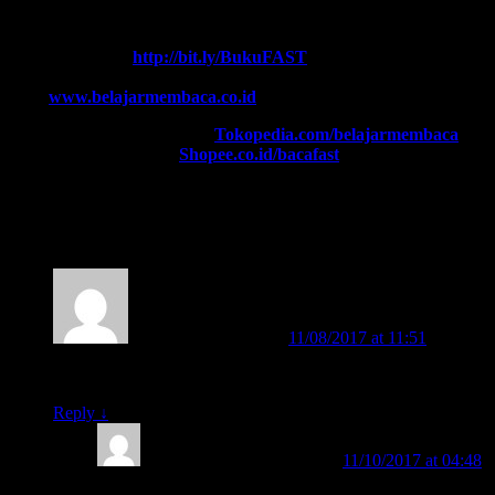
Contact Center:
(0341) 754 358
Chat WA FAST:
http://bit.ly/BukuFAST
Email:
belajarmembacaFAST@gmail.com
Web:
www.belajarmembaca.co.id
TOKOPEDIA FAST
, Klik:
Tokopedia.com/belajarmembaca
SHOPEE FAST
, Klik:
Shopee.co.id/bacafast
21 thoughts on “
BELAJAR MEMBACA
FAST
”
Lina Ratna Listiani
on
11/08/2017 at 11:51
said:
Minta informasi tentang metode fast dan bukunya
Reply
↓
BELAJAR MEMBACA
on
11/10/2017 at 04:48
said: