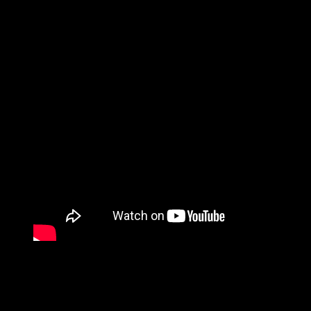
Hubungi kami:
SUPERNOVA CONSULTING
HOTLINE-1:
+62 852 3046 8161 (
WhatsApp
, Call, SMS)
HOTLINE-2:
+62 852 3123 6622 (
WhatsApp
, Call, SMS)