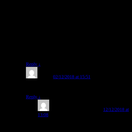
FAST adalah unik, berbeda, dan out of the box.
Metode FAST tidak menggunakan Metode
Konvensional, tidak mengajarkan nama huruf-huruf
ABC, dan tidak mengajarkan menghafal, anak bisa
mampu membaca dan hafal semua huruf dengan
sendirinya tanpa perlu menghafalnya.
Monggo, Bapak/Ibu, kami berkenan untuk berbagi
perihal FAST.
Kunjungi kami: belajarmembaca.co.id
Reply
↓
Nisa
on
02/12/2018 at 15:51
said:
Itu gejala diseleksia, Bu
Reply
↓
BELAJAR MEMBACA
on
12/12/2018 at
13:08
said:
Cara mengajarkan membaca “b” dan “d” yang
sering kebolak-balik pada anak adalah: