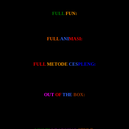
FAST??
FULL
FUN:
Penuh dengan kegembiraan, tepuk tangan, intonasi, tertawa-tawa,
bergoyang-goyang, terlibat, sehingga tidak membuat anak maupun
orangtua menjadi stress ketika dalam proses pembelajaran.
FULL
ANI
MASI:
Penuh dengan gambar-gambar animasi yang edukatif, imajinatif,
kreatif, dan inovatif. Sehingga dapat menstimulasi daya kreativitas
dan inisiatif anak.
FULL
METODE
CES
PLENG:
Metode yang digunakan adalah metode yang cespleng, kreatif, dan
unik. 700 kali lipat lebih cepat dari metode konvensional, sehingga
membuat anak bisa cepat membaca dalam tempo waktu yang
singkat. Sehari sudah bisa baca.
OUT
OF
THE
BOX:
Metode FAST adalah metode yang sangat otak kanan. Melatih otak
kanan anak. Tidak mengajarkan anak untuk hapalan, melainkan
dengan menggunakan teknik membebaskan imajinasi dan otak
kanan maka anak dapat hapal huruf-huruf dengan sendirinya
secara cepat dan mudah tanpa perlu menghapal.