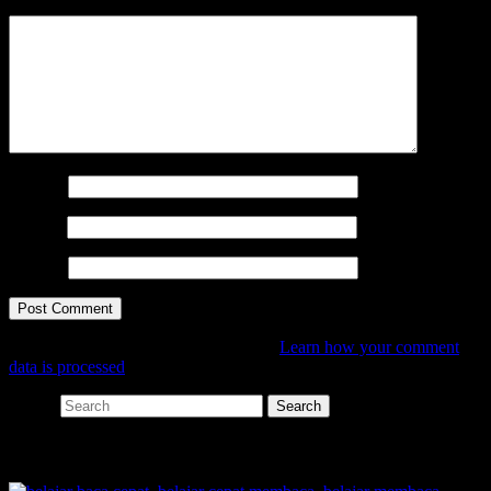
Comment
*
Name
*
Email
*
Website
This site uses Akismet to reduce spam.
Learn how your comment
data is processed
.
Search
SHARE