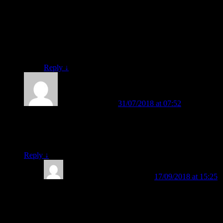
ataupun guru untuk membuat anak bisa membaca
secara cepat dan menyenangkan.
Hormat kami.
Salam FAST.
Reply
↓
alfiah ermawati
on
31/07/2018 at 07:52
said:
assalamualaikum..mohon bantuanya bagaimana metode
mengajar yang tepat ketika usia anak sudah 9 tahun belum
bisa mengenal huruf..
Reply
↓
BELAJAR MEMBACA
on
17/09/2018 at 15:25
said:
Wa’alaikumussalam, Bunda Alfiah Ernawati.
Prinsip-prinsip pengajaran membaca yang efektif