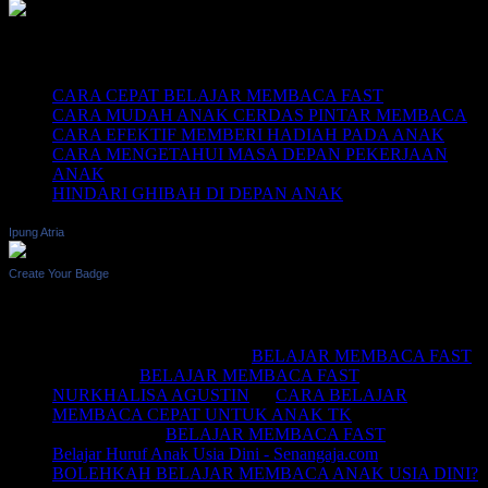
Recent Posts
CARA CEPAT BELAJAR MEMBACA FAST
CARA MUDAH ANAK CERDAS PINTAR MEMBACA
CARA EFEKTIF MEMBERI HADIAH PADA ANAK
CARA MENGETAHUI MASA DEPAN PEKERJAAN
ANAK
HINDARI GHIBAH DI DEPAN ANAK
Ipung Atria
Create Your Badge
Recent Comments
BELAJAR MEMBACA
on
BELAJAR MEMBACA FAST
Saifullah
on
BELAJAR MEMBACA FAST
NURKHALISA AGUSTIN
on
CARA BELAJAR
MEMBACA CEPAT UNTUK ANAK TK
Joko sismala
on
BELAJAR MEMBACA FAST
Belajar Huruf Anak Usia Dini - Senangaja.com
on
BOLEHKAH BELAJAR MEMBACA ANAK USIA DINI?