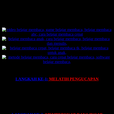
menghafal dan membaca secara signifikan.
Berikut ini adalah salah satu contoh rahasia metode stimulasi yang
ada di
Metode Belajar Membaca FAST
.
PENJELASAN ALUR METODE FAST:
LANGKAH KE-1:
MELATIH PENGUCAPAN
Siswa menirukan guru mengucapkan:
“ba-lon:
ba
“
, … dst.
Gunakan 3 kali tepuk bersamaan dengan bunyi:
“ba-lon:
ba
“
dengan suara keras pada kata
“ba”
yang terakhir.
Guru mengucapkan:
“ba-lon”
, …. siswa menyahut:
“ba”
, …
dst.