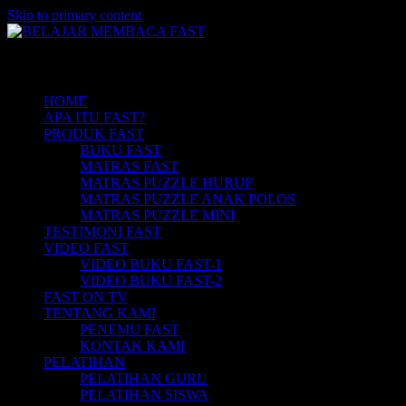
Skip to primary content
Belajar Membaca Anak | Buku Belajar
BELAJAR MEMBACA FAST
Main menu
Membaca | Cara Cepat Belajar Membaca |
Game Belajar Membaca | Cara Belajar
HOME
APA ITU FAST?
Membaca | Hub: 08233 100 4433
PRODUK FAST
BUKU FAST
MATRAS FAST
MATRAS PUZZLE HURUF
MATRAS PUZZLE ANAK POLOS
MATRAS PUZZLE MINI
TESTIMONI FAST
VIDEO FAST
VIDEO BUKU FAST-1
VIDEO BUKU FAST-2
FAST ON TV
TENTANG KAMI
PENEMU FAST
KONTAK KAMI
PELATIHAN
PELATIHAN GURU
PELATIHAN SISWA