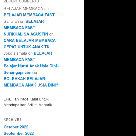
RECENT COMMENTS
BELAJAR MEMBACA
on
BELAJAR MEMBACA FAST
Saifullah
on
BELAJAR
MEMBACA FAST
NURKHALISA AGUSTIN
on
CARA BELAJAR MEMBACA
CEPAT UNTUK ANAK TK
Joko sismala
on
BELAJAR
MEMBACA FAST
Belajar Huruf Anak Usia Dini -
Senangaja.com
on
BOLEHKAH BELAJAR
MEMBACA ANAK USIA DINI?
LIKE Fan Page Kami Untuk
Mendapatkan Artikel Menarik
ARCHIVES
October 2022
September 2022