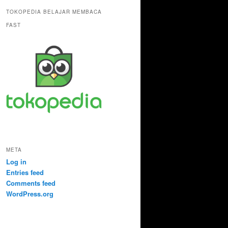
TOKOPEDIA BELAJAR MEMBACA
FAST
META
Log in
Entries feed
Comments feed
WordPress.org