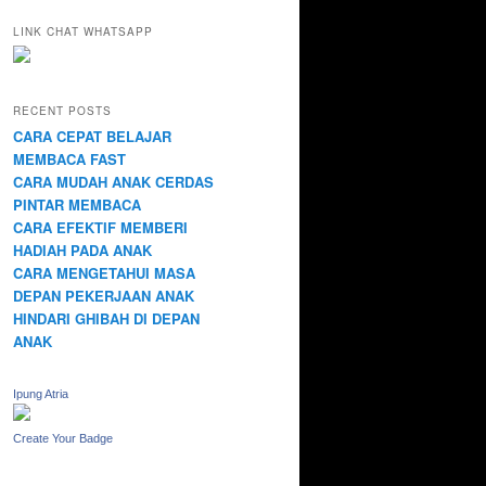
LINK CHAT WHATSAPP
RECENT POSTS
CARA CEPAT BELAJAR
MEMBACA FAST
CARA MUDAH ANAK CERDAS
PINTAR MEMBACA
CARA EFEKTIF MEMBERI
HADIAH PADA ANAK
CARA MENGETAHUI MASA
DEPAN PEKERJAAN ANAK
HINDARI GHIBAH DI DEPAN
ANAK
Ipung Atria
Create Your Badge