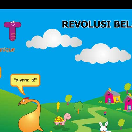
Belajar Membaca | Cara Cepat Belajar Membaca | Game Belajar
ca | Hub: 08233 100 4433
MBACA FAST