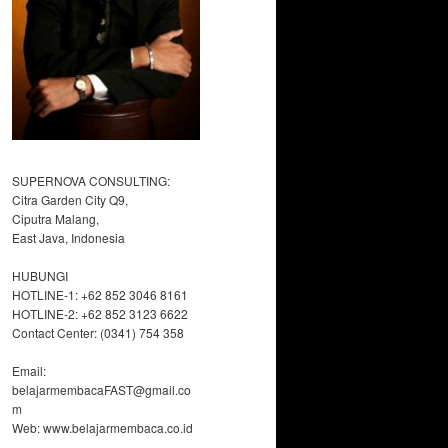
SUPERNOVA CONSULTING:
Citra Garden City Q9,
Ciputra Malang,
East Java, Indonesia
HUBUNGI
HOTLINE-1: +62 852 3046 8161
HOTLINE-2: +62 852 3123 6622
Contact Center: (0341) 754 358
Email:
belajarmembacaFAST@gmail.co
m
Web: www.belajarmembaca.co.id