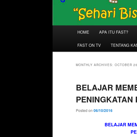
Main
HOME
APA ITU FAST?
menu
FAST ON TV
TENTANG KA
MONTHLY ARCHIVES:
OCTOBER 2
BELAJAR MEM
PENINGKATAN 
Posted on
06/10/2016
BELAJAR ME
PE