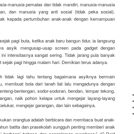
sia-manusia pemalas dan tidak mandiri, manusia-manusia
tan, dan manusia yang anti sosial (tidak peka sosial).
mpak kepada pertumbuhan anak-anak dengan kemampuan
ejak pagi buta, ketika anak baru bangun tidur, ia langsung
ya asyik mengusap-usap screen pada gadget dengan
 ini intensitasnya sangat sering. Tidak jarang pula banyak
 sejak pagi hingga malam hari. Demikian terus adanya.
tidak lagi tahu tentang bagaimana asyiknya bermain
u, membuat bola dari tanah liat lalu mengadunya dengan
enteng-bentengan, sodor-sodoran, bendan, lempar tekong,
angan, naik pohon kelapa untuk mengejar layang-layang
elukar, mengejar garangan, dan lain sebagainya.
lakukan orangtua adalah berbicara dan membaca buat anak-
hun batita dan prasekolah sungguh penting memberi anak
i berbagai bahasa dan pengalaman membaca.” (G.Reid