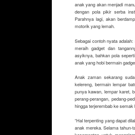
anak yang akan menjadi manu
dengan pola pikir serba ins
Parahnya lagi, akan berda
motorik yang lemah.
Sebagai contoh nyata adalah: s
meraih gadget dan tangann
asyiknya, bahkan pola seperti
anak yang hobi bermain gadget
Anak zaman sekarang sudah 
kelereng, bermain lempar bat
punya kawan, lempar karet, b
perang-perangan, pedang-ped
hingga terjerembab ke semak b
“Hal terpenting yang dapat di
anak mereka. Selama tahun-ta
kesempatan untuk mengalam