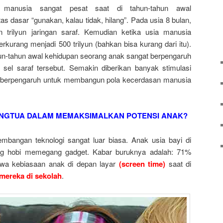
 manusia sangat pesat saat di tahun-tahun awal
s dasar “gunakan, kalau tidak, hilang”. Pada usia 8 bulan,
n trilyun jaringan saraf. Kemudian ketika usia manusia
rkurang menjadi 500 trilyun (bahkan bisa kurang dari itu).
hun-tahun awal kehidupan seorang anak sangat berpengaruh
sel saraf tersebut. Semakin diberikan banyak stimulasi
an berpengaruh untuk membangun pola kecerdasan manusia
NGTUA DALAM MEMAKSIMALKAN POTENSI ANAK?
kembangan teknologi sangat luar biasa. Anak usia bayi di
g hobi memegang gadget. Kabar buruknya adalah: 71%
wa kebiasaan anak di depan layar
(screen time)
saat di
mereka di sekolah
.