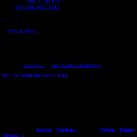
SEKOLAH FAST
ARTIKEL MENARIK
Post navigation
←
Previous
Next
→
BOLEHKAH BELAJAR MEMBACA
ANAK USIA DINI?
Posted on
16/07/2015
by
BELAJAR MEMBACA
BELAJARMEMBACA.CO.ID
| SEBELUMNYA, KITA
PERLU PAHAMI dengan pertanyaan pembuka sebagai
berikut:
Benarkah ada pendapat yang menyatakan bahwa
Belajar Membaca
Anak
atau mengajarkan anak membaca di usia dini dapat berakibat
fatal, yakni dapat merusak saraf kreativitas anak?
JAWABAN:
Hal tersebut hingga sekarang menjadi bahan perdebatan yang terus
berkelanjutan. Akan menjadi benar adanya, jikalau anak memang
dipaksa untuk
Belajar Membaca
dengan
Metode Belajar
Membaca
konvensional tanpa memberinya celah untuk berimajinasi