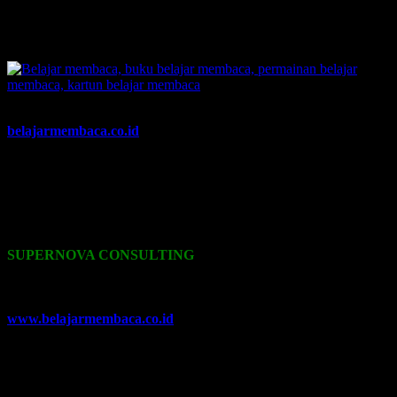
pengajaran belajar membaca anak, yang membuat anak bisa cepat
membaca secara cerdas dan menyenangkan dalam tempo waktu
yang sangat singkat.
Kami bongkar semua rahasia cesplengnya, Anda penasaran? Klik:
belajarmembaca.co.id
Ikuti artikel-artikel menarik kami lainnya, serta program-program
kami dan media-media pembelajaran yang kami miliki. Kami
hadirkan untuk anda. Termasuk:
Pelatihan-Pelatihan
yang kami
selenggarakan. Bisa klik pada menu-menu di website ini.
Hubungi kami:
SUPERNOVA CONSULTING
08233 100 4433, 0857 558 45 429
0852 3046 8161, 0857 496 28 492
Email: belajarmembacaFAST@gmail.com
www.belajarmembaca.co.id
NB: Bantu klik Like dan Share artikel ini, untuk Indonesia yang
berkemajuan.