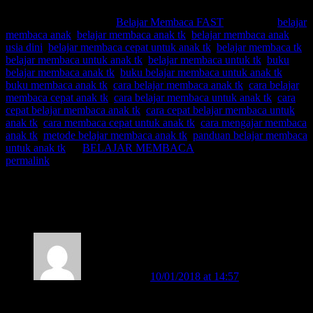
This entry was posted in
Belajar Membaca FAST
and tagged
belajar
membaca anak
,
belajar membaca anak tk
,
belajar membaca anak
usia dini
,
belajar membaca cepat untuk anak tk
,
belajar membaca tk
,
belajar membaca untuk anak tk
,
belajar membaca untuk tk
,
buku
belajar membaca anak tk
,
buku belajar membaca untuk anak tk
,
buku membaca anak tk
,
cara belajar membaca anak tk
,
cara belajar
membaca cepat anak tk
,
cara belajar membaca untuk anak tk
,
cara
cepat belajar membaca anak tk
,
cara cepat belajar membaca untuk
anak tk
,
cara membaca cepat untuk anak tk
,
cara mengajar membaca
anak tk
,
metode belajar membaca anak tk
,
panduan belajar membaca
untuk anak tk
by
BELAJAR MEMBACA
. Bookmark the
permalink
.
4 thoughts on “
BOLEHKAH BELAJAR
MEMBACA ANAK USIA DINI?
”
susila darmi
on
10/01/2018 at 14:57
said:
saya ingin mendapatkan ilmu mengajar anak membaca cepat