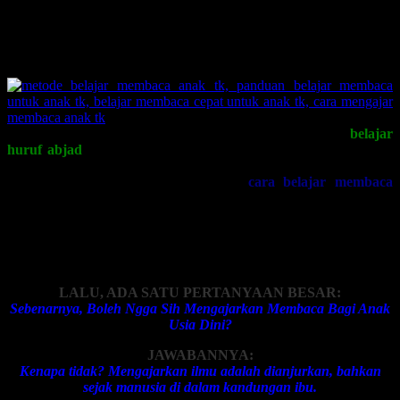
tahu maksudnya?? Lalu anda hanya melihat-lihat gambarnya saja?
Yang terjadi adalah: anda melihat huruf-huruf Mandarin tersebut
persis seperti melihat cacing-cacing di kolam yang kena setrum.
Hehe ….
Nah, begitu pula dengan anak-anak kita. Ketika mereka
belajar
huruf abjad
atau ketika
mengenal huruf
dan dihadapkan dengan
huruf-huruf alfabet yang merupakan hal baru bagi mereka, lalu kita
memaksa mengajarkan kepada mereka
cara belajar membaca
dengan metode yang konvensional, maka persis!! Mereka seperti
dijejali dengan huruf-huruf yang bentuknya meliuk-liuk seperti
cacing tak karuan yang tak mereka mengerti apa maksudnya. Dan
berpotensi anak menjadi stress serta merusak potensi kreatifitas
mereka.
LALU, ADA SATU PERTANYAAN BESAR:
Sebenarnya, Boleh Ngga Sih Mengajarkan Membaca Bagi Anak
Usia Dini?
JAWABANNYA:
Kenapa tidak? Mengajarkan ilmu adalah dianjurkan, bahkan
sejak manusia di dalam kandungan ibu.