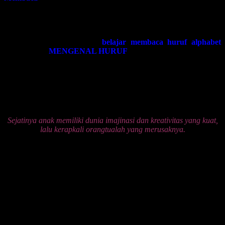
dan berkreasi.
SEBAGAI CONTOH:
Orangtua kerap menyatakan hal sebagai berikut kepada anaknya
ketika memberikan kegiatan
belajar membaca huruf alphabet
dalam rangka
MENGENAL HURUF
.
“Nak, ini Ce. Tahu?? Ikuti mama. Ceeee. Ceeeee. Cheeeee ….!!!!”
Tanpa memberitahu kepada anak kenapa itu disebut sebagai “Ce”?
Kenapa tidak bisa disebut dengan “cara” yang lain?
Ingatlah kata-kata berikut ini:
Sejatinya anak memiliki dunia imajinasi dan kreativitas yang kuat,
lalu kerapkali orangtualah yang merusaknya.
Asal-usul penyebab utama dari rusaknya saraf kreatifitas anak
adalah: Tidak ada ceritanya orangtua yang mengajarkan anak
membaca tanpa marah-marah.
“Nak, ini huruf apa?? Apa?? Kan sudah dibilangi, kalau huruf
macam gini namanya adalah huruf Em. Kok kamu bilangnya huruf
Ge. Kulak an darimana kamu kok guoobloknya nggak habis-
habis?”