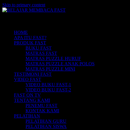
Skip to primary content
Belajar Membaca Anak | Buku Belajar
BELAJAR MEMBACA FAST
Main menu
Membaca | Cara Cepat Belajar Membaca |
Game Belajar Membaca | Cara Belajar
HOME
APA ITU FAST?
Membaca | Hub: 08233 100 4433
PRODUK FAST
BUKU FAST
MATRAS FAST
MATRAS PUZZLE HURUF
MATRAS PUZZLE ANAK POLOS
MATRAS PUZZLE MINI
TESTIMONI FAST
VIDEO FAST
VIDEO BUKU FAST-1
VIDEO BUKU FAST-2
FAST ON TV
TENTANG KAMI
PENEMU FAST
KONTAK KAMI
PELATIHAN
PELATIHAN GURU
PELATIHAN SISWA