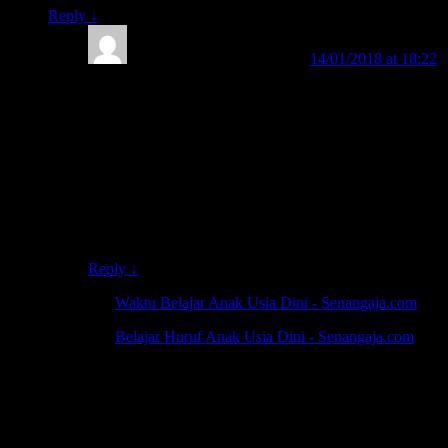
Reply
↓
BELAJAR MEMBACA
on
14/01/2018 at 18:22
said:
Ilmu tentang Metode BELAJAR MEMBACA FAST
sangatlah mudah, unik, dan menyenangkan. Di BUKU
FAST-1 dan BUKU FAST-2 sudah terdapat tutorial
lengkapnya. Orangtua ataupun guru dapat cepat
memahaminya serta langsung bisa dengan mudah
mengajarkannya secara fun.
Info lengkap tentang FAST, klik: belajarmembaca.co.id
Reply
↓
Pingback:
Waktu Belajar Anak Usia Dini - Senangaja.com
Pingback:
Belajar Huruf Anak Usia Dini - Senangaja.com
Leave a Reply
Your email address will not be published.
Required fields are
marked
*