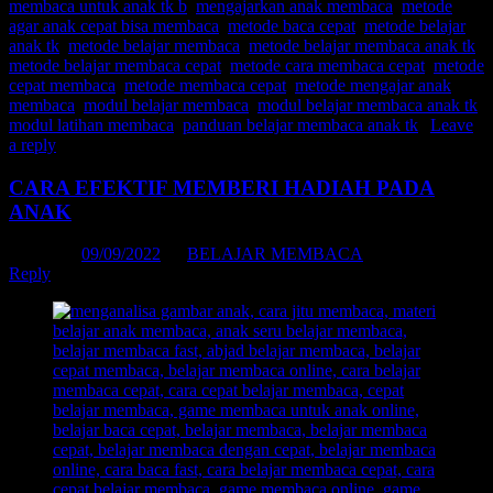
membaca untuk anak tk b
,
mengajarkan anak membaca
,
metode
agar anak cepat bisa membaca
,
metode baca cepat
,
metode belajar
anak tk
,
metode belajar membaca
,
metode belajar membaca anak tk
,
metode belajar membaca cepat
,
metode cara membaca cepat
,
metode
cepat membaca
,
metode membaca cepat
,
metode mengajar anak
membaca
,
modul belajar membaca
,
modul belajar membaca anak tk
,
modul latihan membaca
,
panduan belajar membaca anak tk
|
Leave
a reply
CARA EFEKTIF MEMBERI HADIAH PADA
ANAK
Posted on
09/09/2022
by
BELAJAR MEMBACA
Reply