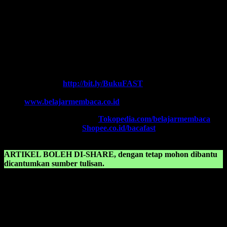
Every Leader is a Reader.
Salam FAST!!
Info Lengkap, Hubungi Kami:
SUPERNOVA CONSULTING
HOTLINE-1:
+62 852 3046 8161 (
WhatsApp
, Call, SMS)
HOTLINE-2:
+62 852 3123 6622 (
WhatsApp
, Call, SMS)
Contact Center:
(0341) 754 358
Chat WA FAST:
http://bit.ly/BukuFAST
Email:
belajarmembacaFAST@gmail.com
Web:
www.belajarmembaca.co.id
TOKOPEDIA FAST
, Klik:
Tokopedia.com/belajarmembaca
SHOPEE FAST
, Klik:
Shopee.co.id/bacafast
ARTIKEL BOLEH DI-SHARE, dengan tetap mohon dibantu
dicantumkan sumber tulisan.
KONSULTASIKAN KEPADA KAMI TENTANG:
Belajar baca online
Belajar membaca anak sd kelas 1 pdf
Belajar membaca anak sd pdf