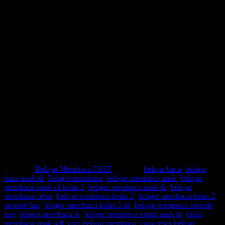
Belajar membaca anak tk b pdf
Belajar membaca cepat
Belajar membaca online
Belajar membaca pdf
Belajar membaca sd kelas 1 pdf
Buku belajar membaca
Buku belajar membaca anak sd kelas 1 pdf
Buku belajar membaca untuk anak sd kelas 1 pdf
Cara membaca cepat untuk anak sd kelas 1 pdf
Download buku cara cepat belajar membaca
Kalimat belajar membaca anak sd pdf
Kalimat membaca untuk anak sd kelas 1
Kalimat untuk anak tk
Latihan membaca kelas 1
Materi belajar membaca anak sd kelas 1 pdf
Panduan belajar membaca anak tk
Usia anak belajar membaca
Posted in
Belajar Membaca FAST
|
Tagged
belajar baca
,
belajar
baca anak tk
,
Belajar membaca
,
belajar membaca anak
,
belajar
membaca anak sd kelas 2
,
belajar membaca anak tk
,
belajar
membaca cepat
,
belajar membaca kelas 2
,
belajar membaca kelas 2
metode fast
,
belajar membaca kelas 2 sd
,
belajar membaca metode
fast
,
belajar membaca tk
,
belajar membaca untuk anak tk
,
buku
membaca anak pdf
,
cara belajar membaca
,
cara cepat belajar