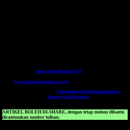
yang kami miliki. Kami hadirkan untuk anda. Termasuk:
Pelatihan-
Pelatihan
yang kami selenggarakan. Bisa klik pada menu-menu di
website ini.
Every Leader is a Reader.
Salam FAST!!
Info Lengkap, Hubungi Kami:
SUPERNOVA CONSULTING
HOTLINE-1:
+62 852 3046 8161 (
WhatsApp
, Call, SMS)
HOTLINE-2:
+62 852 3123 6622 (
WhatsApp
, Call, SMS)
Contact Center:
(0341) 754 358
Chat WA FAST:
http://bit.ly/BukuFAST
Email:
belajarmembacaFAST@gmail.com
Web:
www.belajarmembaca.co.id
TOKOPEDIA FAST
, Klik:
Tokopedia.com/belajarmembaca
SHOPEE FAST
, Klik:
Shopee.co.id/bacafast
ARTIKEL BOLEH DI-SHARE, dengan tetap mohon dibantu
dicantumkan sumber tulisan.