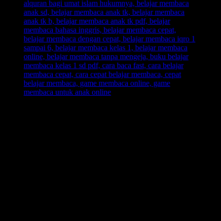
Cara Agar Anak Cepat Belajar Membaca
tentunya tak lepas dari
tempat ruang pembelajaran anak, yakni dengan memperhatikan
kenyamanan anak di dalam ruang belajar membaca
agar
suasana pembelajaran menjadi kondusif. Dengan penataan buku
yang ada di ruang belajar membaca anak yang rapi, akan membuat
anak juga tentunya sangat nyaman untuk disinggahi dan dijamin
anak lebih fokus untuk belajar membaca. Langkah selanjutnya ialah
dengan memperhatikan keberlangsungan anak selama masa
pembelajaran. Jika anak mulai bosan, siasati dengan
membuat
sebuah permainan kata
untuk meningkatkan konsentrasi anak dan
membuat kondisi menjadi kondusif.
Banyak cara untuk membuat anak cepat belajar membaca, dan kunci