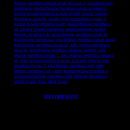
Ingin informasi lebih lengkap tentang
BELAJAR MEMBACA
FAST
? Silahkan klik:
METODE FAST
.
Ikutilah program-program kami dan media-media pembelajaran
yang kami miliki. Kami hadirkan untuk anda. Termasuk:
Pelatihan-
Pelatihan
yang kami selenggarakan. Bisa klik pada menu-menu di
website ini.