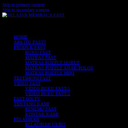
Skip to primary content
Skip to secondary content
Belajar Membaca Anak | Buku Belajar
BELAJAR MEMBACA FAST
Main menu
Membaca | Cara Cepat Belajar Membaca |
Game Belajar Membaca | Cara Belajar
HOME
APA ITU FAST?
Membaca | Hub: 08233 100 4433
PRODUK FAST
BUKU FAST
MATRAS FAST
MATRAS PUZZLE HURUF
MATRAS PUZZLE ANAK POLOS
MATRAS PUZZLE MINI
TESTIMONI FAST
VIDEO FAST
VIDEO BUKU FAST-1
VIDEO BUKU FAST-2
FAST ON TV
TENTANG KAMI
PENEMU FAST
KONTAK KAMI
PELATIHAN
PELATIHAN GURU