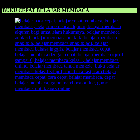
BUKU CEPAT BELAJAR MEMBACA
Buku Cepat Belajar Membaca
sangat banyak dijualkan di
pasaran. Maka sangat perlu orangtua untuk melihat mana yang
cocok dan baik untuk anak. Yakni dengan melihat kualitas yang
lebih baik dibanding dengan semuanya. Kualitas dan kenyamanan
anak ketika proses pembelajaran pun sangat perlu diperhatikan.
Membuat lingkungan yang kondusif untuk belajar membaca
adalah solusi yang tepat untuk meningkatkan daya konsentrasi anak
untuk belajar membaca.