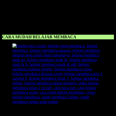
dinamakan
Metode Belajar Membaca FAST.
Metode FAST
sangat cepat diterima oleh anak, bahkan ada anak yang langsung
bisa membaca dalam sehari, jika menggunakan metode FAST ini.
Metode FAST
mengajarkan anak untuk
membaca tanpa mengeja
,
tanpa menghafal huruf, dan langsung praktek membaca, dengan
menggunakan ilustrasi gambar yang menyongsong anak untuk lebih
cepat menangkap pembelajaran belajar membaca.
CARA MUDAH BELAJAR MEMBACA
Cara Mudah Belajar Membaca
tak luput dari peran orangtua
maupun guru di sekolah untuk mengajarkan anak membaca. Oleh