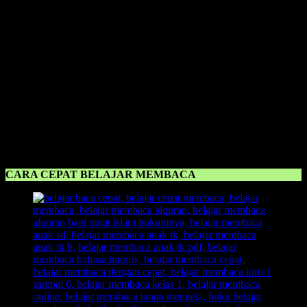
terpenting untuk orangtua maupun guru ialah dengan
mengajarkan
anak membaca secara sabar dan konsisten.
Karena perlu kita
ketahui, kecepatan anak untuk menangkap ilmu baru baginya
bermacam-macam, ada yang langsung bisa menangkap dan bisa
langsung membaca dalam satu kali pembelajaran, namun ada juga
yang harus sabar dalam mengajari karena tidak hanya bisa
diajarakan jika sekali saja. Itu bukanlah suatu kesalahan, ketika anak
memiliki kecepatan masing-masing dalam menangkap sebuah
pembelajaran yang dalam hal ini yakni belajar membaca. Jangan
membanding-bandingkan anak anda dengan anak yang lain, itu
hanya akan tambah menambah beban anak untuk belajar membaca,
yang ada nantinya anak akan belajar membaca secaara terpaksa dan
akan susah dalam menangkap pembelajaran belajar membaca.
CARA CEPAT BELAJAR MEMBACA