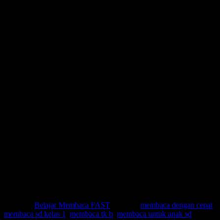
KONSULTASIKAN KEPADA KAMI TENTANG:
Membaca dengan cepat
Membaca sd kelas 1
Membaca tk b
Membaca untuk anak sd
Membaca untuk anak tk b
Mengajarkan anak membaca
Metode agar anak cepat bisa membaca
Metode baca cepat
Metode belajar anak tk
Metode belajar membaca
Metode belajar membaca anak tk
Metode belajar membaca cepat
Metode cara membaca cepat
Metode cepat membaca
Metode membaca cepat
Metode mengajar anak membaca
Modul belajar membaca
Modul belajar membaca anak tk
Modul latihan membaca
Panduan belajar membaca anak tk
Posted in
Belajar Membaca FAST
|
Tagged
membaca dengan cepat
,
membaca sd kelas 1
,
membaca tk b
,
membaca untuk anak sd
,