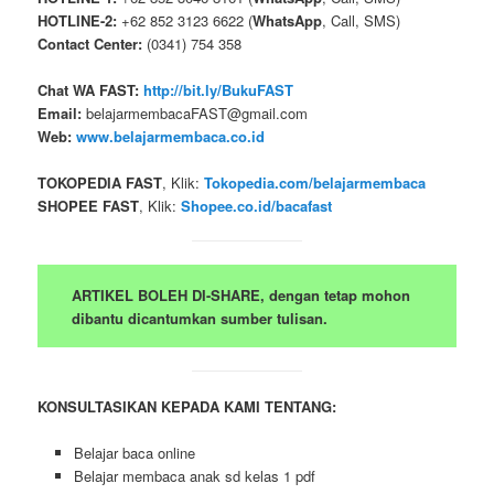
HOTLINE-2:
+62 852 3123 6622 (
WhatsApp
, Call, SMS)
Contact Center:
(0341) 754 358
Chat WA FAST:
http://bit.ly/BukuFAST
Email:
belajarmembacaFAST@gmail.com
Web:
www.belajarmembaca.co.id
TOKOPEDIA FAST
, Klik:
Tokopedia.com/belajarmembaca
SHOPEE FAST
, Klik:
Shopee.co.id/bacafast
ARTIKEL BOLEH DI-SHARE, dengan tetap mohon
dibantu dicantumkan sumber tulisan.
KONSULTASIKAN KEPADA KAMI TENTANG:
Belajar baca online
Belajar membaca anak sd kelas 1 pdf