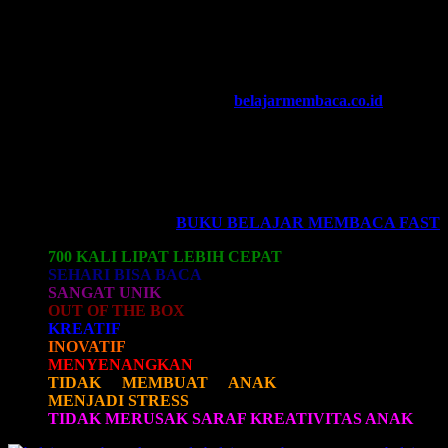
Anak- anak yang menghadapi resiko paling besar akibat
kesulitan membaca adalah anak-anak yang di rumah tidak
dibacakan buku oleh orangtuanya.
Perihal kontroversi tentang larangan membaca untuk anak usia dini,
jawaban lengkapnya bisa dilihat di:
belajarmembaca.co.id
Namun, sebuah kabar gembira, karena sekarang telah hadir untuk
anda, ayah bunda semuanya, yang ingin memberikan pelajaran
Belajar Membaca
untuk anak anda.
SEBUAH REVOLUSI BELAJAR MEMBACA PERTAMA
KALI DI INDONESIA:
BUKU BELAJAR MEMBACA FAST
700 KALI LIPAT LEBIH CEPAT
.
SEHARI BISA BACA
.
S
ANGAT UNIK
.
OUT OF THE BOX
.
KREATIF
.
INOVATIF
.
MENYENANGKAN
.
TIDAK MEMBUAT ANAK
(termasuk orangtua)
MENJADI STRESS
, dan:
TIDAK MERUSAK SARAF KREATIVITAS ANAK
.