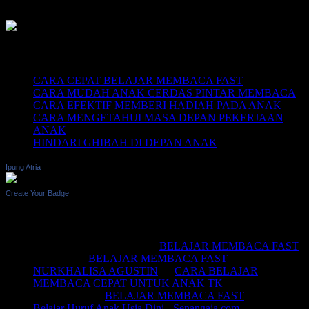
Recent Posts
CARA CEPAT BELAJAR MEMBACA FAST
CARA MUDAH ANAK CERDAS PINTAR MEMBACA
CARA EFEKTIF MEMBERI HADIAH PADA ANAK
CARA MENGETAHUI MASA DEPAN PEKERJAAN
ANAK
HINDARI GHIBAH DI DEPAN ANAK
Ipung Atria
Create Your Badge
Recent Comments
BELAJAR MEMBACA
on
BELAJAR MEMBACA FAST
Saifullah
on
BELAJAR MEMBACA FAST
NURKHALISA AGUSTIN
on
CARA BELAJAR
MEMBACA CEPAT UNTUK ANAK TK
Joko sismala
on
BELAJAR MEMBACA FAST
Belajar Huruf Anak Usia Dini - Senangaja.com
on