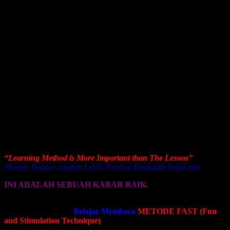
belajar membaca untuk anak TK
? Rumusnya sesungguhnya
mudah, yakni: mengikuti dunia mereka, dunia bermainan, dunia
imajinasi, dunia kreativitas, dunia yang menyenangkan.
Menurut Glenn Doman, dalam kegiatan belajar membaca yang
ditekankan bukanlah perihal kemampuan membaca, melainkan
bagaimana orangtua atau guru dapat menjalankan program “visual
stimulation” sejak dini. Program visual stimulation diperlukan dalam
rangka memberikan stimulasi visual kepada anak sehingga proses
belajar membaca dapat dilalui dengan proses yang mudah dan
menyenangkan.
Pembelajaran tanpa metode yang tepat akan berdampak negatif
terhadap perkembangan daya kreativitas anak. Sehingga, diperlukan
tools
metode belajar membaca
yang efektif bagi anak demi hasil
tumbuh kembang anak yang optimal.
“Learning Method is More Important than The Lesson”
Metode Belajar Adalah Lebih Penting Daripada Pelajaran
INI ADALAH SEBUAH KABAR BAIK.
Kami hadirkan untuk anda sebuah
metode belajar membaca
yang
inovatif dan brilliant.
Belajar Membaca
METODE FAST (Fun
and Stimulation Technique)
. Sebuah metode belajar membaca
yang lebih menekankan pada aspek stimulasi imajinasi anak.