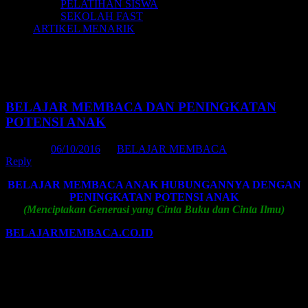
PELATIHAN SISWA
SEKOLAH FAST
ARTIKEL MENARIK
Tag Archives:
belajar membaca dan
menulis
BELAJAR MEMBACA DAN PENINGKATAN
POTENSI ANAK
Posted on
06/10/2016
by
BELAJAR MEMBACA
Reply
BELAJAR MEMBACA ANAK HUBUNGANNYA DENGAN
PENINGKATAN POTENSI ANAK
(Menciptakan Generasi yang Cinta Buku dan Cinta Ilmu)
BELAJARMEMBACA.CO.ID
| Tahukah anda bahwa seorang
anak dapat mulai belajar BAHASA sejak masih bayi, dan pada usia
6 tahun ia dapat mengembangkan keterampilan berbahasa tersebut
pada tingkat lanjut.
Pada usia sekitar 3 tahun anak mulai menyusun kata-kata menjadi
kalimat sederhana dan pada usia 6 tahun mengalami ledakan kosa