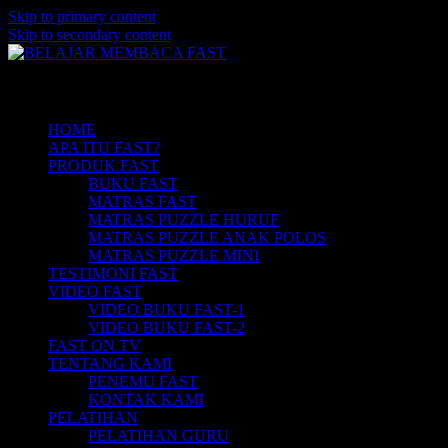
Skip to primary content
Skip to secondary content
Belajar Membaca Anak | Buku Belajar
BELAJAR MEMBACA FAST
Main menu
Membaca | Cara Cepat Belajar Membaca |
Game Belajar Membaca | Cara Belajar
HOME
APA ITU FAST?
Membaca | Hub: 08233 100 4433
PRODUK FAST
BUKU FAST
MATRAS FAST
MATRAS PUZZLE HURUF
MATRAS PUZZLE ANAK POLOS
MATRAS PUZZLE MINI
TESTIMONI FAST
VIDEO FAST
VIDEO BUKU FAST-1
VIDEO BUKU FAST-2
FAST ON TV
TENTANG KAMI
PENEMU FAST
KONTAK KAMI
PELATIHAN
PELATIHAN GURU