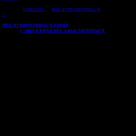
Posted on
10/06/2015
by
BELAJAR MEMBACA
2
BELAJARMEMBACA.CO.ID
| AYAH BUNDA
ingin tahu trik
cespleng
CARA CEPAT BELAJAR MEMBACA
? Kami akan
bagikan metodenya. Namun, ini menjadi hal yang penting. Kegiatan
Belajar Membaca
mutlak harus disampaikan dengan proses yang
menyenangkan, tidak memaksa, membuat anak menjadi bergembira,
serta memberikan stimulasi bagi peningkatan daya kreativitas anak.
Mengapa pengetahuan tentang ini penting?
Karena masih sedikit orangtua yang tahu, bahwa ada pendapat yang
menyatakan bahwa: kegiatan
BELAJAR MEMBACA
yang
disampaikan kepada anak usia dini dengan metode konvensional
akan cenderung berdampak pada pengurangan perkembangan saraf
kreativitas anak.
Mengapa hal ini terjadi?
PENJELASAN PERTAMA:
Metode Belajar Membaca Anak
secara konvensional
dilaksanakan dengan metode menghapal huruf-huruf alphabet secara