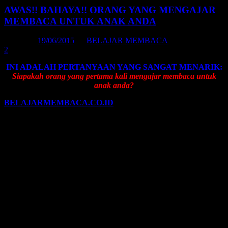
AWAS!! BAHAYA!! ORANG YANG MENGAJAR
MEMBACA UNTUK ANAK ANDA
Posted on
19/06/2015
by
BELAJAR MEMBACA
2
INI ADALAH PERTANYAAN YANG SANGAT MENARIK:
Siapakah orang yang pertama kali mengajar membaca untuk
anak anda?
BELAJARMEMBACA.CO.ID
| Kegiatan
BELAJAR
MEMBACA UNTUK ANAK
merupakan kegiatan yang sangat
fundamental. Mengapa sangat fundamental? Karena ilmu
Belajar
Membaca
merupakan ilmu pondasi (ilmu paling dasar) bagi anak
yang akan digunakan untuk menuntut ilmu dan aktivitas
kehidupannya hingga akhir hayat.
Di Sidoarjo pernah ada seorang ibu yang menangis. Ia menitikkan
air mata. Lalu, ketika ia ditanya mengapa menangis? Sang ibu
tersebut menjawab: “Aku menangis karena yang mengajari anakku
bacaan Al Fatihah adalah bukan aku sendiri. Melainkan guru
ngajinya.”
Kemudian ia ditanya kembali, “Lantas mengapa guru ngajinya telah