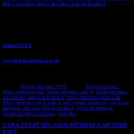
Hadirlah anda di depan anak anda. Duduklah bersamanya. Dan mari
kita perkenalkan dengan kitab suci. Kita perkenalkan dengan buku.
Sehingga mereka akan menjadi manusia-manusia yang cinta akan
ilmu.
Salam sukses untuk anda semuanya ….
Salam FAST!!
Temukan artikel-artikel menarik kami lainnya di:
www.belajarmembaca.co.id
NB: Jangan lupa, klik Like dan Share ya. Untuk Indonesia yang
lebih baik.
Posted in
Belajar Membaca FAST
|
Tagged
Belajar membaca
,
belajar membaca anak
,
belajar membaca anak tk
,
belajar membaca
dan menulis
,
belajar membaca tk
,
belajar membaca untuk anak
,
belajar membaca untuk anak tk
,
buku belajar membaca
,
cara belajar
membaca
,
cara cepat belajar membaca
,
mengajar membaca
,
permainan belajar membaca
|
2
Replies
CARA CEPAT BELAJAR MEMBACA METODE
FAST