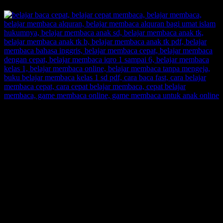
SUPERNOVA CONSULTING:
Citra Garden City Q9,
Ciputra Malang,
East Java, Indonesia
HUBUNGI
HOTLINE-1: +62 852 3046 8161
HOTLINE-2: +62 852 3123 6622
Contact Center: (0341) 754 358
Email: belajarmembacaFAST@gmail.com
Web: www.belajarmembaca.co.id
LINK CHAT WHATSAPP