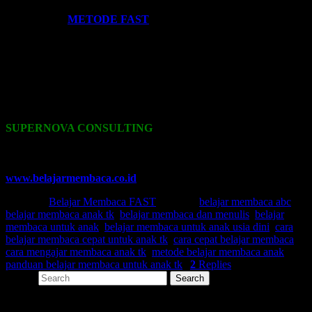
Ingin tahu lebih lengkap tentang Belajar Membaca Metode
FAST?
Klik:
METODE FAST
.
Ikutilah program-program kami dan media-media pembelajaran
yang kami miliki. Kami hadirkan untuk anda. Bisa klik di menu-
menu website ini.
Hubungi kami:
SUPERNOVA CONSULTING
08233 100 4433, 0857 558 45 429
0852 3046 8161, 0857 496 28 492
Email: belajarmembacaFAST@gmail.com
www.belajarmembaca.co.id
Posted in
Belajar Membaca FAST
|
Tagged
belajar membaca abc
,
belajar membaca anak tk
,
belajar membaca dan menulis
,
belajar
membaca untuk anak
,
belajar membaca untuk anak usia dini
,
cara
belajar membaca cepat untuk anak tk
,
cara cepat belajar membaca
,
cara mengajar membaca anak tk
,
metode belajar membaca anak
,
panduan belajar membaca untuk anak tk
|
2
Replies
Search
SHARE