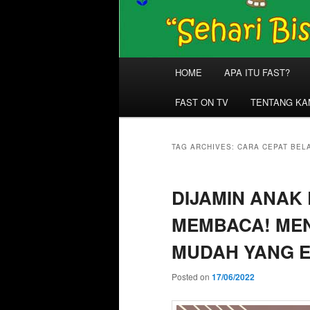
Main
HOME
APA ITU FAST?
menu
FAST ON TV
TENTANG KA
TAG ARCHIVES:
CARA CEPAT BEL
DIJAMIN ANAK
MEMBACA! ME
MUDAH YANG E
Posted on
17/06/2022