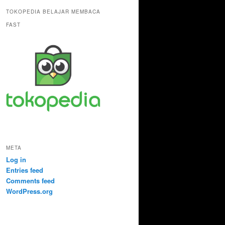
TOKOPEDIA BELAJAR MEMBACA
FAST
META
Log in
Entries feed
Comments feed
WordPress.org