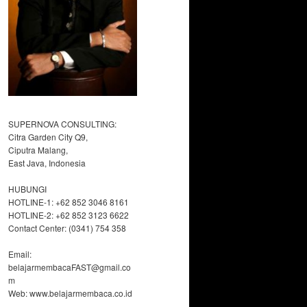
SUPERNOVA CONSULTING:
Citra Garden City Q9,
Ciputra Malang,
East Java, Indonesia
HUBUNGI
HOTLINE-1: +62 852 3046 8161
HOTLINE-2: +62 852 3123 6622
Contact Center: (0341) 754 358
Email:
belajarmembacaFAST@gmail.co
m
Web: www.belajarmembaca.co.id