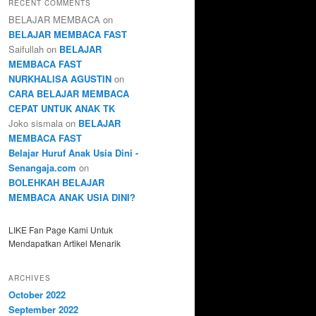
RECENT COMMENTS
BELAJAR MEMBACA
on
BELAJAR MEMBACA FAST
Saifullah
on
BELAJAR
MEMBACA FAST
NURKHALISA AGUSTIN
on
CARA BELAJAR MEMBACA
CEPAT UNTUK ANAK TK
Joko sismala
on
BELAJAR
MEMBACA FAST
Belajar Huruf Anak Usia Dini -
Senangaja.com
on
BOLEHKAH BELAJAR
MEMBACA ANAK USIA DINI?
LIKE Fan Page Kami Untuk
Mendapatkan Artikel Menarik
ARCHIVES
October 2022
September 2022