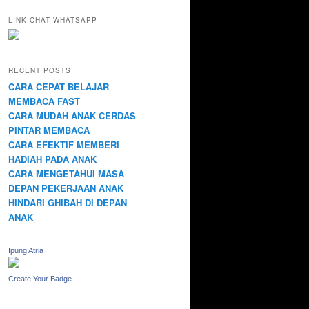
LINK CHAT WHATSAPP
RECENT POSTS
CARA CEPAT BELAJAR
MEMBACA FAST
CARA MUDAH ANAK CERDAS
PINTAR MEMBACA
CARA EFEKTIF MEMBERI
HADIAH PADA ANAK
CARA MENGETAHUI MASA
DEPAN PEKERJAAN ANAK
HINDARI GHIBAH DI DEPAN
ANAK
Ipung Atria
Create Your Badge