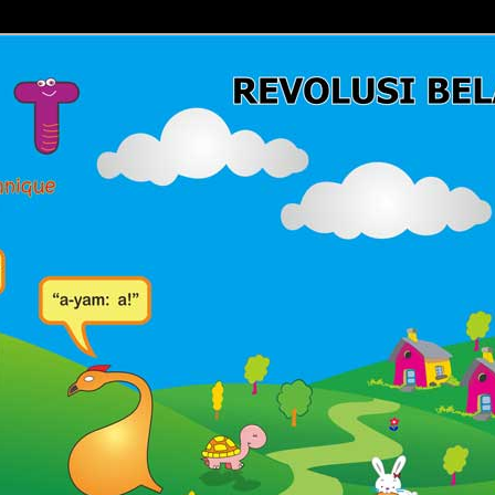
Belajar Membaca | Cara Cepat Belajar Membaca | Game Belajar
ca | Hub: 08233 100 4433
MBACA FAST