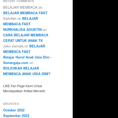
RECENT COMMENTS
BELAJAR MEMBACA
on
BELAJAR MEMBACA FAST
Saifullah
on
BELAJAR
MEMBACA FAST
NURKHALISA AGUSTIN
on
CARA BELAJAR MEMBACA
CEPAT UNTUK ANAK TK
Joko sismala
on
BELAJAR
MEMBACA FAST
Belajar Huruf Anak Usia Dini -
Senangaja.com
on
BOLEHKAH BELAJAR
MEMBACA ANAK USIA DINI?
LIKE Fan Page Kami Untuk
Mendapatkan Artikel Menarik
ARCHIVES
October 2022
September 2022