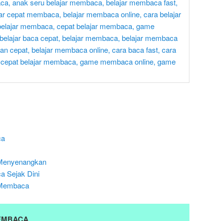
ca
 Menyenangkan
 Sejak Dini
r Membaca
EMBACA