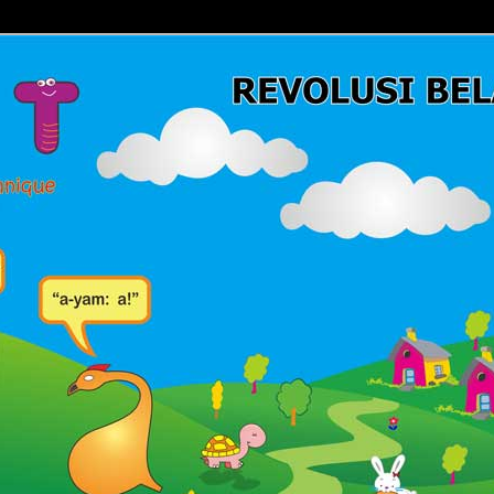
Belajar Membaca | Cara Cepat Belajar Membaca | Game Belajar
ca | Hub: 08233 100 4433
MBACA FAST