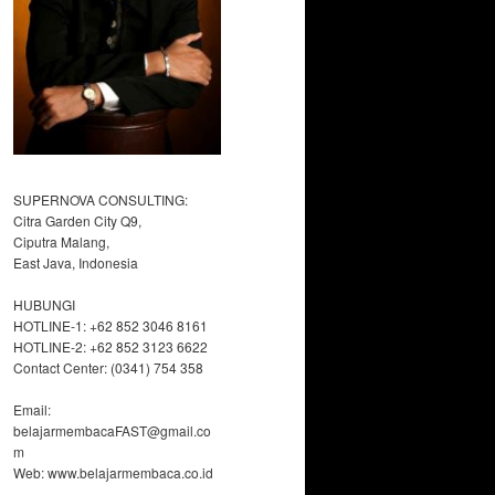
SUPERNOVA CONSULTING:
Citra Garden City Q9,
Ciputra Malang,
East Java, Indonesia
HUBUNGI
HOTLINE-1: +62 852 3046 8161
HOTLINE-2: +62 852 3123 6622
Contact Center: (0341) 754 358
Email:
belajarmembacaFAST@gmail.co
m
Web: www.belajarmembaca.co.id