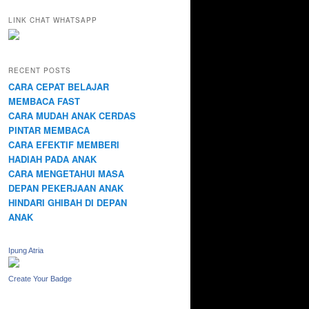
LINK CHAT WHATSAPP
RECENT POSTS
CARA CEPAT BELAJAR
MEMBACA FAST
CARA MUDAH ANAK CERDAS
PINTAR MEMBACA
CARA EFEKTIF MEMBERI
HADIAH PADA ANAK
CARA MENGETAHUI MASA
DEPAN PEKERJAAN ANAK
HINDARI GHIBAH DI DEPAN
ANAK
Ipung Atria
Create Your Badge