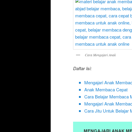
Cara Mengajari Anak
Daftar Isi:
Mengajari Anak Memba
Anak Membaca Cepat
Cara Belajar Membaca
Mengajari Anak Membaca
Cara Jitu Untuk Belaja
MENGAJARI ANAK M