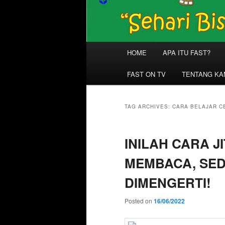
Main
HOME
APA ITU FAST?
menu
FAST ON TV
TENTANG KA
TAG ARCHIVES:
CARA BELAJAR C
INILAH CARA 
MEMBACA, SE
DIMENGERTI!
Posted on
16/06/2022