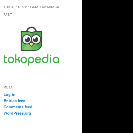
TOKOPEDIA BELAJAR MEMBACA
FAST
META
Log in
Entries feed
Comments feed
WordPress.org