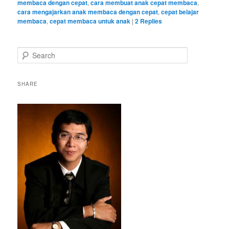
membaca dengan cepat
,
cara membuat anak cepat membaca
,
cara mengajarkan anak membaca dengan cepat
,
cepat belajar
membaca
,
cepat membaca untuk anak
|
2
Replies
S
e
a
r
SHARE
c
h