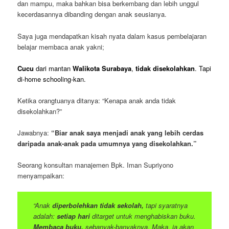
dan mampu, maka bahkan bisa berkembang dan lebih unggul
kecerdasannya dibanding dengan anak seusianya.
Saya juga mendapatkan kisah nyata dalam kasus pembelajaran
belajar membaca anak yakni;
Cucu
dari mantan
Walikota Surabaya
,
tidak disekolahkan
. Tapi
di-home schooling-kan.
Ketika orangtuanya ditanya: “Kenapa anak anda tidak
disekolahkan?”
Jawabnya:
“Biar anak saya menjadi anak yang lebih cerdas
daripada anak-anak pada umumnya yang disekolahkan.”
Seorang konsultan manajemen Bpk. Iman Supriyono
menyampaikan:
“Anak
diperbolehkan tidak sekolah,
tapi syaratnya
adalah:
setiap hari
ditarget untuk menghabiskan buku.
Membaca buku,
sebanyak-banyaknya. Maka, ia akan