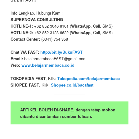
Info Lengkap, Hubungi Kami:
SUPERNOVA CONSULTING
HOTLINE-1:
+62 852 3046 8161 (
WhatsApp
, Call, SMS)
HOTLINE-2:
+62 852 3123 6622 (
WhatsApp
, Call, SMS)
Contact Center:
(0341) 754 358
Chat WA FAST:
http://bit.ly/BukuFAST
Email:
belajarmembacaFAST@gmail.com
Web:
www.belajarmembaca.co.id
TOKOPEDIA FAST
, Klik:
Tokopedia.com/belajarmembaca
SHOPEE FAST
, Klik:
Shopee.co.id/bacafast
ARTIKEL BOLEH DI-SHARE, dengan tetap mohon
dibantu dicantumkan sumber tulisan.