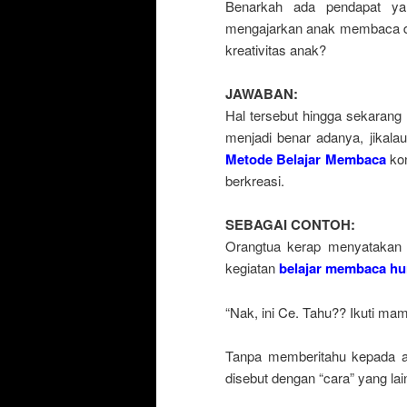
Benarkah ada pendapat 
mengajarkan anak membaca di u
kreativitas anak?
JAWABAN:
Hal tersebut hingga sekarang
menjadi benar adanya, jika
Metode Belajar Membaca
kon
berkreasi.
SEBAGAI CONTOH:
Orangtua kerap menyatakan 
kegiatan
belajar membaca hu
“Nak, ini Ce. Tahu?? Ikuti ma
Tanpa memberitahu kepada an
disebut dengan “cara” yang lai