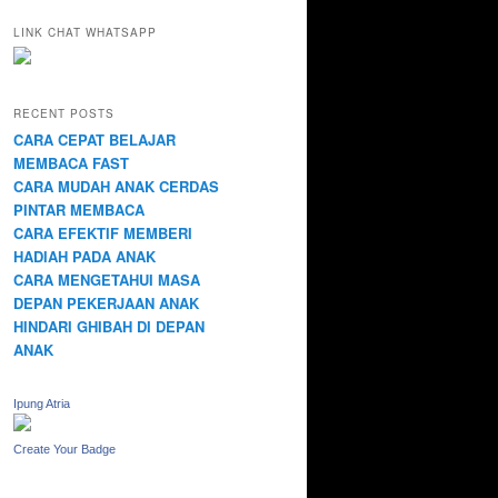
LINK CHAT WHATSAPP
RECENT POSTS
CARA CEPAT BELAJAR
MEMBACA FAST
CARA MUDAH ANAK CERDAS
PINTAR MEMBACA
CARA EFEKTIF MEMBERI
HADIAH PADA ANAK
CARA MENGETAHUI MASA
DEPAN PEKERJAAN ANAK
HINDARI GHIBAH DI DEPAN
ANAK
Ipung Atria
Create Your Badge