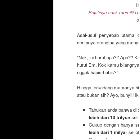
I
Sejatinya anak memiliki d
o
Asal-usul penyebab utama da
ceritanya orangtua yang men
“Nak, ini huruf apa?? Apa?? K
huruf Em. Kok kamu bilangnya
nggak habis-habis?”
Hingga terkadang mamanya hi
atau bukan sih? Ayo, bunyi!! 
Tahukan anda bahwa di 
lebih dari 10 trilyun
sel 
Cukup dengan hanya s
lebih dari 1 milyar
sel ot