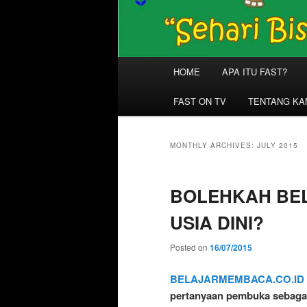
Main
HOME
APA ITU FAST?
menu
FAST ON TV
TENTANG KA
MONTHLY ARCHIVES:
JULY 2015
BOLEHKAH BE
USIA DINI?
Posted on
16/07/2015
BELAJARMEMBACA.CO.ID
pertanyaan pembuka sebagai