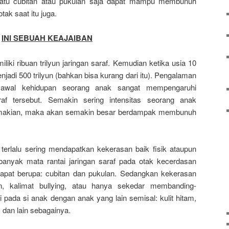
atu cubitan atau pukulan saja dapat mampu membunuh
otak saat itu juga.
INI SEBUAH KEAJAIBAN
iliki ribuan trilyun jaringan saraf. Kemudian ketika usia 10
jadi 500 trilyun (bahkan bisa kurang dari itu). Pengalaman
n awal kehidupan seorang anak sangat mempengaruhi
af tersebut. Semakin sering intensitas seorang anak
makian, maka akan semakin besar berdampak membunuh
 terlalu sering mendapatkan kekerasan baik fisik ataupun
banyak mata rantai jaringan saraf pada otak kecerdasan
dapat berupa: cubitan dan pukulan. Sedangkan kekerasan
an, kalimat bullying, atau hanya sekedar membanding-
i pada si anak dengan anak yang lain semisal: kulit hitam,
 dan lain sebagainya.