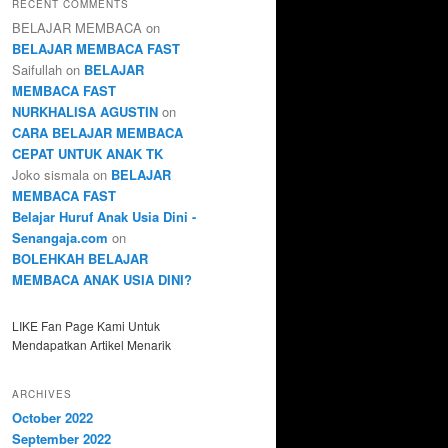
RECENT COMMENTS
BELAJAR MEMBACA
on
BELAJAR MEMBACA FAST
Saifullah
on
BELAJAR
MEMBACA FAST
NURKHALISA AGUSTIN
on
CARA BELAJAR MEMBACA
CEPAT UNTUK ANAK TK
Joko sismala
on
BELAJAR
MEMBACA FAST
Belajar Huruf Anak Usia Dini -
Senangaja.com
on
BOLEHKAH BELAJAR
MEMBACA ANAK USIA DINI?
LIKE Fan Page Kami Untuk
Mendapatkan Artikel Menarik
ARCHIVES
October 2022
September 2022