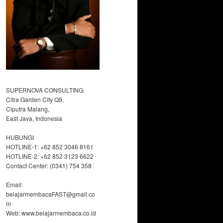
SUPERNOVA CONSULTING:
Citra Garden City Q9,
Ciputra Malang,
East Java, Indonesia
HUBUNGI
HOTLINE-1: +62 852 3046 8161
HOTLINE-2: +62 852 3123 6622
Contact Center: (0341) 754 358
Email:
belajarmembacaFAST@gmail.co
m
Web: www.belajarmembaca.co.id