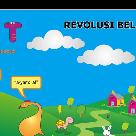
Belajar Membaca | Cara Cepat Belajar Membaca | Game Belajar
ca | Hub: 08233 100 4433
MBACA FAST