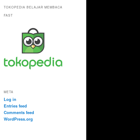
TOKOPEDIA BELAJAR MEMBACA
FAST
META
Log in
Entries feed
Comments feed
WordPress.org