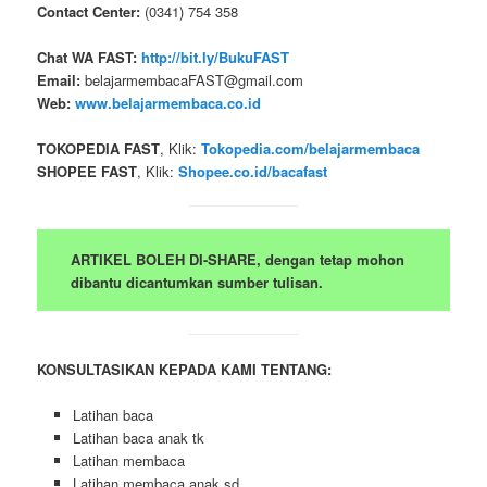
Contact Center:
(0341) 754 358
Chat WA FAST:
http://bit.ly/BukuFAST
Email:
belajarmembacaFAST@gmail.com
Web:
www.belajarmembaca.co.id
TOKOPEDIA FAST
, Klik:
Tokopedia.com/belajarmembaca
SHOPEE FAST
, Klik:
Shopee.co.id/bacafast
ARTIKEL BOLEH DI-SHARE, dengan tetap mohon
dibantu dicantumkan sumber tulisan.
KONSULTASIKAN KEPADA KAMI TENTANG:
Latihan baca
Latihan baca anak tk
Latihan membaca
Latihan membaca anak sd