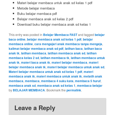
Materi belajar membaca untuk anak sd kelas 1 pdf
Metode belajar membaca
Buku belajar membaca pdf
Belajar membaca anak sd kelas 2 pdf
Download buku belajar membaca anak sd kelas 1
This entry was posted in
Belajar Membaca FAST
and tagged
belajar
baca online
,
belajar membaca anak sd kelas 1 pdf
,
belajar
membaca online
,
cara mengajari anak membaca tanpa mengeja
,
kalimat belajar membaca anak sd pdf
,
latihan baca
,
latihan baca
anak tk
,
latihan membaca
,
latihan membaca anak sd
,
latihan
membaca kelas 2 sd
,
latihan membaca tk
,
latihan membaca untuk
anak tk
,
materi baca anak tk
,
materi belajar membaca
,
materi
belajar membaca anak tk
,
materi belajar membaca untuk anak sd
,
Materi belajar membaca untuk anak sd kelas 1 pdf
,
materi
membaca anak tk
,
materi membaca untuk anak tk
,
melatih anak
membaca
,
membaca
,
membaca 4 suku kata
,
membaca 5 huruf
,
membaca anak sd
,
membaca anak sd kelas 1
,
membaca belajar
by
BELAJAR MEMBACA
. Bookmark the
permalink
.
Leave a Reply