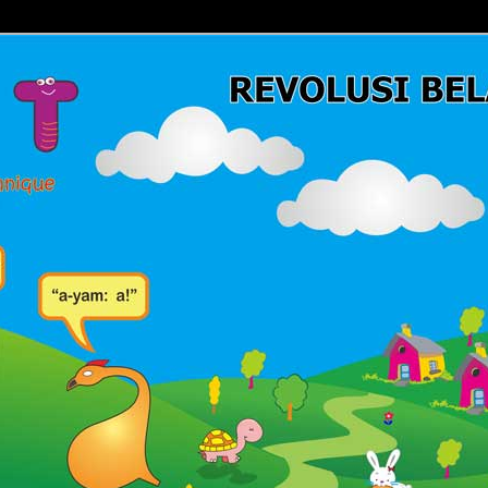
Belajar Membaca | Cara Cepat Belajar Membaca | Game Belajar
ca | Hub: 08233 100 4433
MBACA FAST