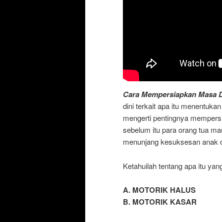
Cara Mempersiapkan Masa 
dini terkait apa itu menentuk
mengerti pentingnya mempersi
sebelum itu para orang tua ma
menunjang kesuksesan anak 
Ketahuilah tentang apa itu yan
A. MOTORIK HALUS
B. MOTORIK KASAR