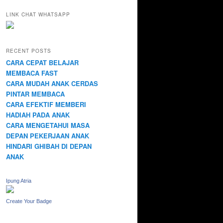
LINK CHAT WHATSAPP
RECENT POSTS
CARA CEPAT BELAJAR
MEMBACA FAST
CARA MUDAH ANAK CERDAS
PINTAR MEMBACA
CARA EFEKTIF MEMBERI
HADIAH PADA ANAK
CARA MENGETAHUI MASA
DEPAN PEKERJAAN ANAK
HINDARI GHIBAH DI DEPAN
ANAK
Ipung Atria
Create Your Badge