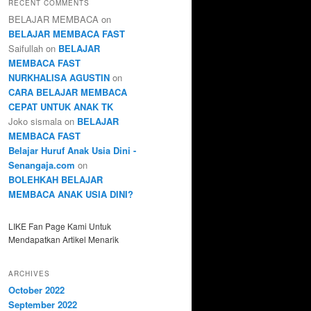
RECENT COMMENTS
BELAJAR MEMBACA
on
BELAJAR MEMBACA FAST
Saifullah
on
BELAJAR
MEMBACA FAST
NURKHALISA AGUSTIN
on
CARA BELAJAR MEMBACA
CEPAT UNTUK ANAK TK
Joko sismala
on
BELAJAR
MEMBACA FAST
Belajar Huruf Anak Usia Dini -
Senangaja.com
on
BOLEHKAH BELAJAR
MEMBACA ANAK USIA DINI?
LIKE Fan Page Kami Untuk
Mendapatkan Artikel Menarik
ARCHIVES
October 2022
September 2022