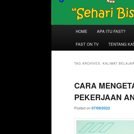
Main
HOME
APA ITU FAST?
menu
FAST ON TV
TENTANG KA
TAG ARCHIVES:
KALIMAT BELAJA
CARA MENGET
PEKERJAAN A
Posted on
07/09/2022