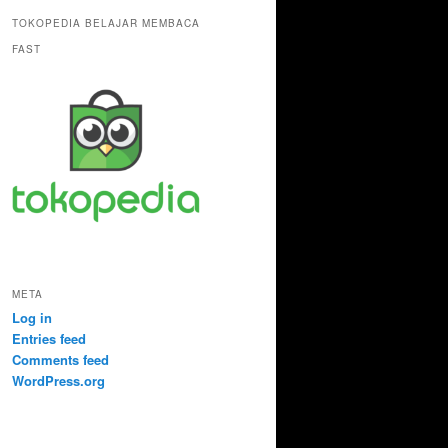
TOKOPEDIA BELAJAR MEMBACA
FAST
META
Log in
Entries feed
Comments feed
WordPress.org