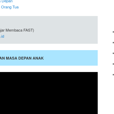
a Depan
 Orang Tua
lajar Membaca FAST)
.id
AN MASA DEPAN ANAK