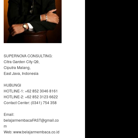
SUPERNOVA CONSULTING:
Citra Garden City Q9,
Ciputra Malang,
East Java, Indonesia
HUBUNGI
HOTLINE-1: +62 852 3046 8161
HOTLINE-2: +62 852 3123 6622
Contact Center: (0341) 754 358
Email:
belajarmembacaFAST@gmail.co
m
Web: www.belajarmembaca.co.id