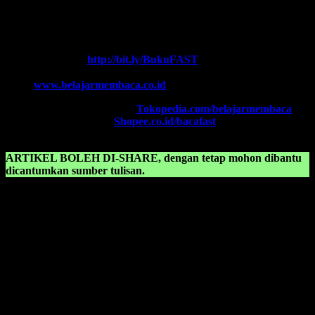
HOTLINE-1:
+62 852 3046 8161 (
WhatsApp
, Call, SMS)
HOTLINE-2:
+62 852 3123 6622 (
WhatsApp
, Call, SMS)
Contact Center:
(0341) 754 358
Chat WA FAST:
http://bit.ly/BukuFAST
Email:
belajarmembacaFAST@gmail.com
Web:
www.belajarmembaca.co.id
TOKOPEDIA FAST
, Klik:
Tokopedia.com/belajarmembaca
SHOPEE FAST
, Klik:
Shopee.co.id/bacafast
ARTIKEL BOLEH DI-SHARE, dengan tetap mohon dibantu
dicantumkan sumber tulisan.
KONSULTASIKAN KEPADA KAMI TENTANG:
Huruf sambung untuk anak tk
Kalimat anak tk
Kalimat baca anak tk
Kalimat belajar membaca
Kalimat belajar membaca anak sd
Kalimat belajar membaca anak sd pdf
Kalimat belajar membaca anak tk