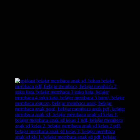
Cepat dari Metode Konvensional.
1 Hari Anak Langsung Bisa Membaca.
Anak Langsung Bisa Hafal Semua Huruf Dalam Tempo
Waktu yang Cepat, Tanpa Perlu Menghafalnya.
Inilah Belajar Membaca Unik, Kreatif, dan Inovatif.
Out of The Box!! Membongkar pakem-pakem yang sudah
ada.
Belajar Membaca Anak yang menyenangkan.
Dengan Belajar Membaca FAST: anak senang, orangtua
senang, guru senang.
Inilah jawaban dari problem orangtua yang selama ini kerap
menjadikan urusan belajar membaca pada anak sebagai
momok yang meresahkan.