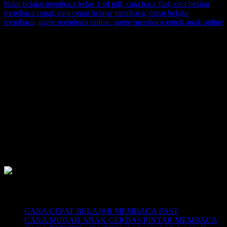
SUPERNOVA CONSULTING:
Citra Garden City Q9,
Ciputra Malang,
East Java, Indonesia
HUBUNGI
HOTLINE-1: +62 852 3046 8161
HOTLINE-2: +62 852 3123 6622
Contact Center: (0341) 754 358
Email: belajarmembacaFAST@gmail.com
Web: www.belajarmembaca.co.id
LINK CHAT WHATSAPP
Recent Posts
CARA CEPAT BELAJAR MEMBACA FAST
CARA MUDAH ANAK CERDAS PINTAR MEMBACA