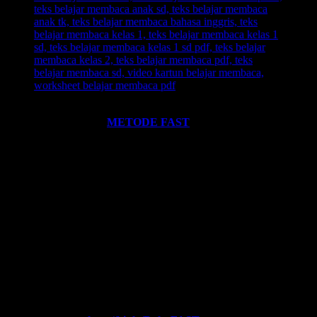
Ingin informasi lebih lengkap tentang
BELAJAR MEMBACA
FAST
? Silahkan klik:
METODE FAST
.
Ikutilah program-program kami dan media-media pembelajaran
yang kami miliki. Kami hadirkan untuk anda. Termasuk:
Pelatihan-
Pelatihan
yang kami selenggarakan. Bisa klik pada menu-menu di
website ini.
Every Leader is a Reader.
Salam FAST!!
Info Lengkap, Hubungi Kami:
SUPERNOVA CONSULTING
HOTLINE-1:
+62 852 3046 8161 (
WhatsApp
, Call, SMS)
HOTLINE-2:
+62 852 3123 6622 (
WhatsApp
, Call, SMS)
Contact Center:
(0341) 754 358