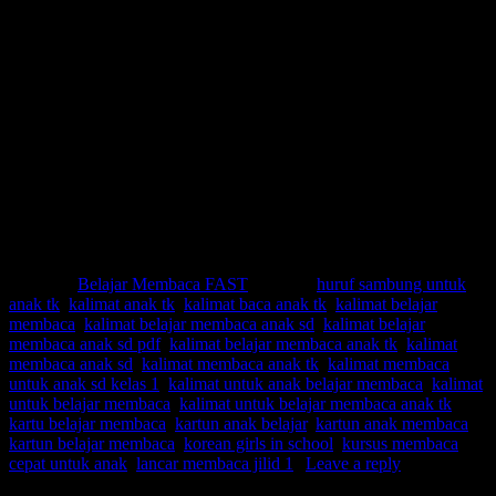
Kalimat membaca anak sd
Kalimat membaca anak tk
Kalimat membaca untuk anak sd kelas 1
Kalimat untuk anak belajar membaca
Kalimat untuk belajar membaca
Kalimat untuk belajar membaca anak tk
Kartu belajar membaca
Kartun anak belajar
Kartun anak membaca
Kartun belajar membaca
Korean girls in school
Kursus membaca cepat untuk anak
Lancar membaca jilid 1
Posted in
Belajar Membaca FAST
|
Tagged
huruf sambung untuk
anak tk
,
kalimat anak tk
,
kalimat baca anak tk
,
kalimat belajar
membaca
,
kalimat belajar membaca anak sd
,
kalimat belajar
membaca anak sd pdf
,
kalimat belajar membaca anak tk
,
kalimat
membaca anak sd
,
kalimat membaca anak tk
,
kalimat membaca
untuk anak sd kelas 1
,
kalimat untuk anak belajar membaca
,
kalimat
untuk belajar membaca
,
kalimat untuk belajar membaca anak tk
,
kartu belajar membaca
,
kartun anak belajar
,
kartun anak membaca
,
kartun belajar membaca
,
korean girls in school
,
kursus membaca
cepat untuk anak
,
lancar membaca jilid 1
|
Leave a reply