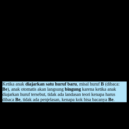
Jangan panik jangan risau yaa Ayah Bunda…
Maka dari itu sangat penting memperhatikan metode pembelajaran
yang cocok untuk anak yang akan mengasah kreativitas anak, bukan
malah mematikan saraf kreativitas anak.
Perlu Ayah Bunda ketahui bahwa ketika anak diajarkan membaca
dengan metode konvensional itu akan membuat anak makin
bingung, karena dengan setiap contoh yang diajarkan di metode
belajar membaca alfabet A-Z
, anak akan dituntut untuk
menghafal, memahami,
sekaligus
mengerti
tentang huruf-huruf
baru yang baru mereka ketahui,
tanpa ada dasar
pokok kenapa
mereka harus mempelajari itu.
Contoh;
Ketika anak
diajarkan satu huruf baru
, misal huruf
B
(dibaca:
Be
), anak otomatis akan langsung
bingung
karena ketika anak
diajarkan huruf tersebut, tidak ada landasan teori kenapa harus
dibaca
Be
, tidak ada penjelasan, kenapa kok bisa bacanya
Be
.
Padahal sejatinya ketika
anak diajarkan hal baru
, maka
otak
saraf
mereka akan
berkembang
dan
membentuk sel-sel baru,
yang akan
menambah kreativitas anak,