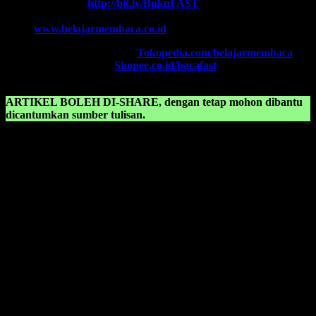
Chat WA FAST:
http://bit.ly/BukuFAST
Email:
belajarmembacaFAST@gmail.com
Web:
www.belajarmembaca.co.id
TOKOPEDIA FAST
, Klik:
Tokopedia.com/belajarmembaca
SHOPEE FAST
, Klik:
Shopee.co.id/bacafast
ARTIKEL BOLEH DI-SHARE, dengan tetap mohon dibantu
dicantumkan sumber tulisan.
KONSULTASIKAN KEPADA KAMI TENTANG:
Kartu belajar membaca pdf
Kartun belajar membaca
Kartun belajar membaca anak tk
Kartun diva belajar membaca
Kartun islami belajar membaca
Latihan belajar membaca anak tk pdf
Materi belajar membaca anak tk pdf
Materi belajar membaca untuk anak sd kelas 1
Modul belajar membaca
Modul belajar membaca anak sd kelas 1
Modul belajar membaca anak sd pdf
Modul belajar membaca anak tk