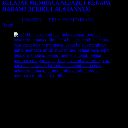
BELAJAR MEMBACA ALFABET KENAPA
HARAM? BERIKUT ALASANNYA!
Posted on
18/04/2022
by
BELAJAR MEMBACA
Reply
Belajar membaca alfabet
bisa dikatakan
haram
karena dalam
proses pembelajaran yang diajarkan dan jika disamakan dengan cara
yang diajarkan ketika menggunakan metode belajar membaca
alfabet, sangat disayangkan karena ketika anak diajarkan membaca
menggunakan metode pembelajarn konvensional alias
membaca
huruf alfabet A-Z
, itu hanya akan membuat anak menjadi tambah
bingung, pusing, bahkan bisa berdampak anak menjadi malas
belajar membaca.