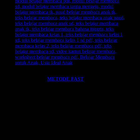
Ingin informasi lebih lengkap tentang
BELAJAR MEMBACA
FAST
? Silahkan klik:
METODE FAST
.
Ikutilah program-program kami dan media-media pembelajaran
yang kami miliki. Kami hadirkan untuk anda. Termasuk:
Pelatihan-
Pelatihan
yang kami selenggarakan. Bisa klik pada menu-menu di
website ini.
Every Leader is a Reader.
Salam FAST!!
Info Lengkap, Hubungi Kami:
SUPERNOVA CONSULTING