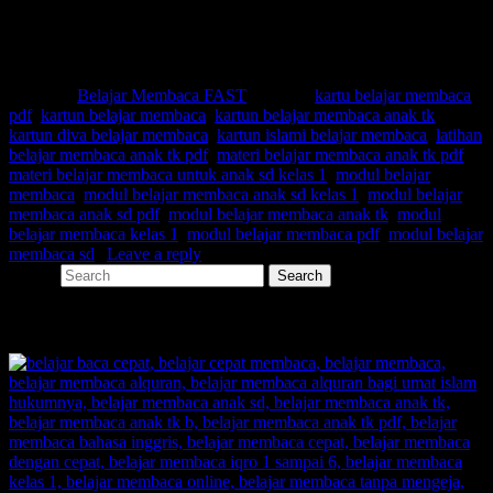
Modul belajar membaca kelas 1
Modul belajar membaca pdf
Modul belajar membaca sd
Posted in
Belajar Membaca FAST
|
Tagged
kartu belajar membaca
pdf
,
kartun belajar membaca
,
kartun belajar membaca anak tk
,
kartun diva belajar membaca
,
kartun islami belajar membaca
,
latihan
belajar membaca anak tk pdf
,
materi belajar membaca anak tk pdf
,
materi belajar membaca untuk anak sd kelas 1
,
modul belajar
membaca
,
modul belajar membaca anak sd kelas 1
,
modul belajar
membaca anak sd pdf
,
modul belajar membaca anak tk
,
modul
belajar membaca kelas 1
,
modul belajar membaca pdf
,
modul belajar
membaca sd
|
Leave a reply
Search
SHARE