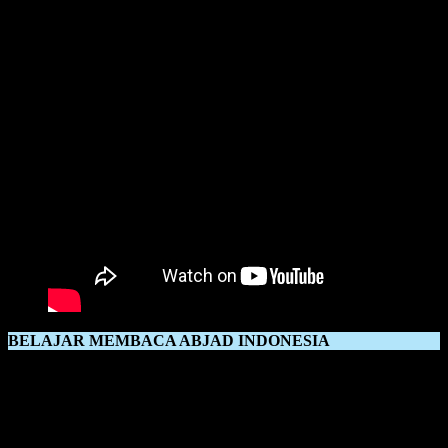
BELAJAR MEMBACA ABJAD INDONESIA
Belajar Membaca Abjad Indonesia memang sudah menjadi
kebiasaan masyarakat Indonesia, ketika anak ingin belajar membaca,
maka akan disuguhkan dengan metode membaca abjad alias metode
konvensional alias metode
belajar membaca alfabet A-Z.