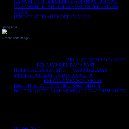
CARA EFEKTIF MEMBERI HADIAH PADA ANAK
CARA MENGETAHUI MASA DEPAN PEKERJAAN
ANAK
HINDARI GHIBAH DI DEPAN ANAK
Ipung Atria
Create Your Badge
Recent Comments
BELAJAR MEMBACA
on
BELAJAR MEMBACA FAST
Saifullah
on
BELAJAR MEMBACA FAST
NURKHALISA AGUSTIN
on
CARA BELAJAR
MEMBACA CEPAT UNTUK ANAK TK
Joko sismala
on
BELAJAR MEMBACA FAST
Belajar Huruf Anak Usia Dini - Senangaja.com
on
BOLEHKAH BELAJAR MEMBACA ANAK USIA DINI?
LIKE Fan Page Kami Untuk
Mendapatkan Artikel Menarik
Archives
October 2022