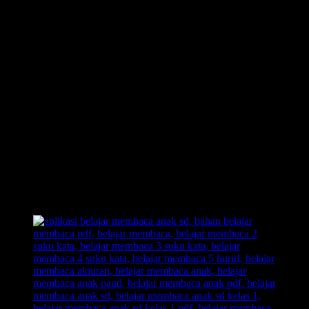
INOVASI BARU – BELAJAR MEMBACA FAST
Revolusi Belajar Membaca Pertama di Indonesia.
Permainan Belajar Membaca yang 700 Kali Lipat Lebih
Cepat dari Metode Konvensional.
1 Hari Anak Langsung Bisa Membaca.
Anak Langsung Bisa Hafal Semua Huruf Dalam Tempo
Waktu yang Cepat, Tanpa Perlu Menghafalnya.
Inilah Belajar Membaca Unik, Kreatif, dan Inovatif.
Out of The Box!! Membongkar pakem-pakem yang sudah
ada.
Belajar Membaca Anak yang menyenangkan.
Dengan Belajar Membaca FAST: anak senang, orangtua
senang, guru senang.
Inilah jawaban dari problem orangtua yang selama ini kerap
menjadikan urusan belajar membaca pada anak sebagai
momok yang meresahkan.