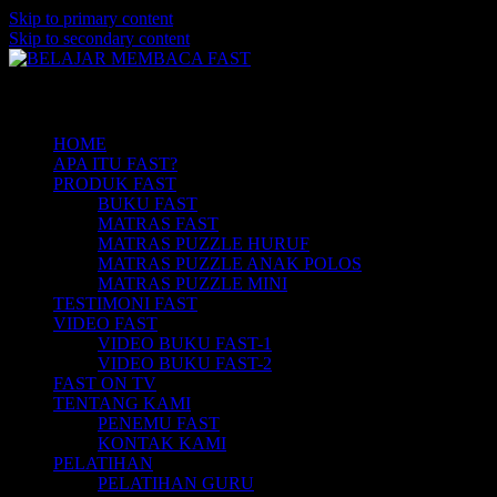
Skip to primary content
Skip to secondary content
Belajar Membaca Anak | Buku Belajar
BELAJAR MEMBACA FAST
Main menu
Membaca | Cara Cepat Belajar Membaca |
Game Belajar Membaca | Cara Belajar
HOME
APA ITU FAST?
Membaca | Hub: 08233 100 4433
PRODUK FAST
BUKU FAST
MATRAS FAST
MATRAS PUZZLE HURUF
MATRAS PUZZLE ANAK POLOS
MATRAS PUZZLE MINI
TESTIMONI FAST
VIDEO FAST
VIDEO BUKU FAST-1
VIDEO BUKU FAST-2
FAST ON TV
TENTANG KAMI
PENEMU FAST
KONTAK KAMI
PELATIHAN
PELATIHAN GURU