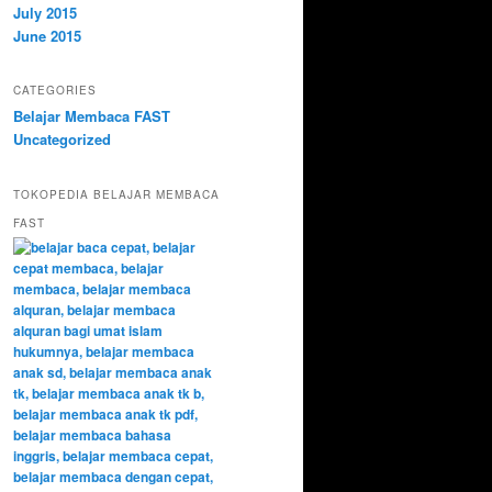
July 2015
June 2015
CATEGORIES
Belajar Membaca FAST
Uncategorized
TOKOPEDIA BELAJAR MEMBACA
FAST