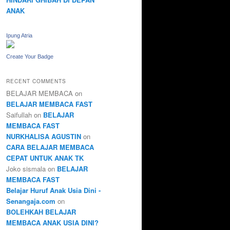
ANAK
Ipung Atria
Create Your Badge
RECENT COMMENTS
BELAJAR MEMBACA
on
BELAJAR MEMBACA FAST
Saifullah
on
BELAJAR
MEMBACA FAST
NURKHALISA AGUSTIN
on
CARA BELAJAR MEMBACA
CEPAT UNTUK ANAK TK
Joko sismala
on
BELAJAR
MEMBACA FAST
Belajar Huruf Anak Usia Dini -
Senangaja.com
on
BOLEHKAH BELAJAR
MEMBACA ANAK USIA DINI?