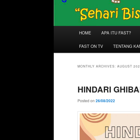
Main
HOME
APA ITU FAST?
menu
FAST ON TV
TENTANG KA
MONTHLY ARCHIVES:
AUGUST 202
HINDARI GHIBA
Posted on
26/08/2022