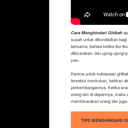
Cara Menghindari Ghibah
ap
susah untuk dikondisikan bagi 
bersama, bahwa ketika ibu-ibu
dibicarakan, lalu ujung-ujungny
yaa..
Karena untuk kebiasaan ghib
tersebut menirukan, bahkan 
perkembangannya. Ketika ana
orang lain di depannya, maka
membicarakan orang lain juga.
TIPS MENGHINDARI G