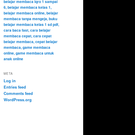
META
Log in
Entries feed
Comments feed
WordPress.org