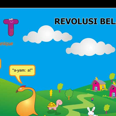
Belajar Membaca | Cara Cepat Belajar Membaca | Game Belajar
ca | Hub: 08233 100 4433
MBACA FAST