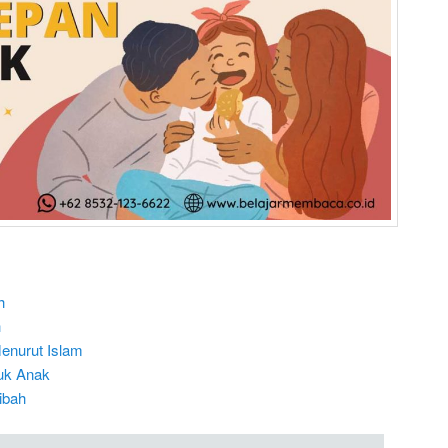
h
h
enurut Islam
uk Anak
ibah