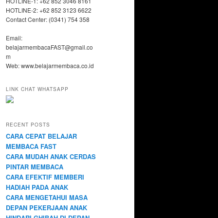
HOTLINE-1: +62 852 3046 8161
HOTLINE-2: +62 852 3123 6622
Contact Center: (0341) 754 358
Email:
belajarmembacaFAST@gmail.co
m
Web: www.belajarmembaca.co.id
LINK CHAT WHATSAPP
RECENT POSTS
CARA CEPAT BELAJAR
MEMBACA FAST
CARA MUDAH ANAK CERDAS
PINTAR MEMBACA
CARA EFEKTIF MEMBERI
HADIAH PADA ANAK
CARA MENGETAHUI MASA
DEPAN PEKERJAAN ANAK
HINDARI GHIBAH DI DEPAN