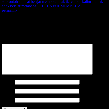
sd
,
contoh kalimat belajar membaca anak tk
,
contoh kalimat untuk
anak belajar membaca
by
BELAJAR MEMBACA
. Bookmark the
permalink
.
Leave a Reply
Your email address will not be published.
Required fields are
marked
*
Comment
*
Name
*
Email
*
Website