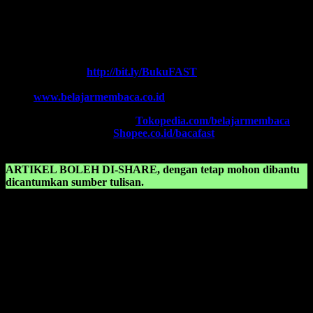
SUPERNOVA CONSULTING
HOTLINE-1:
+62 852 3046 8161 (
WhatsApp
, Call, SMS)
HOTLINE-2:
+62 852 3123 6622 (
WhatsApp
, Call, SMS)
Contact Center:
(0341) 754 358
Chat WA FAST:
http://bit.ly/BukuFAST
Email:
belajarmembacaFAST@gmail.com
Web:
www.belajarmembaca.co.id
TOKOPEDIA FAST
, Klik:
Tokopedia.com/belajarmembaca
SHOPEE FAST
, Klik:
Shopee.co.id/bacafast
ARTIKEL BOLEH DI-SHARE, dengan tetap mohon dibantu
dicantumkan sumber tulisan.
KONSULTASIKAN KEPADA KAMI TENTANG:
Cara mengajari anak membaca dengan cepat
Cara mengajari anak membaca tanpa mengeja
Cara mengajari anak supaya cepat bisa membaca
Cara mengajarkan anak belajar membaca
Cara mengajarkan anak membaca
Cara mengajarkan huruf abjad kepada anak tk