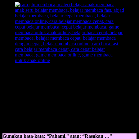
Gaya Belajar Anak Kinestetik
sangat aktif, oleh karena itu kita
sebagai orang tua juga harus mengerti dan mengaplikasikan ke-
aktifan anak dalam hal yang benar, dengan memberikan suatu
pembelajaran baru tanpa membuat anak bosa, contohnya dengan
sebuah praktik, dan tidak hanya dengan membaca buku saja.
KINESTETIK:
Body
Touch
Gunakan kata-kata: “Pahami,” atau: “Rasakan …”