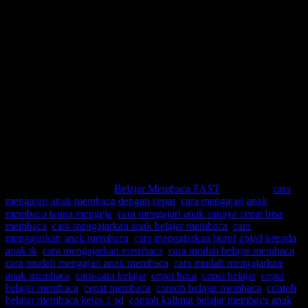
Cara mengajarkan membaca
Cara mudah belajar membaca
Cara mudah mengajari anak membaca
Cara mudah mengajarkan anak membaca
Cara-cara belajar
Cepat baca
Cepat belajar
Cepat belajar membaca
Cepat membaca
Contoh belajar membaca
Contoh belajar membaca kelas 1 sd
Contoh kalimat belajar membaca anak sd
Contoh kalimat belajar membaca anak tk
Contoh kalimat untuk anak belajar membaca
This entry was posted in
Belajar Membaca FAST
and tagged
cara
mengajari anak membaca dengan cepat
,
cara mengajari anak
membaca tanpa mengeja
,
cara mengajari anak supaya cepat bisa
membaca
,
cara mengajarkan anak belajar membaca
,
cara
mengajarkan anak membaca
,
cara mengajarkan huruf abjad kepada
anak tk
,
cara mengajarkan membaca
,
cara mudah belajar membaca
,
cara mudah mengajari anak membaca
,
cara mudah mengajarkan
anak membaca
,
cara-cara belajar
,
cepat baca
,
cepat belajar
,
cepat
belajar membaca
,
cepat membaca
,
contoh belajar membaca
,
contoh
belajar membaca kelas 1 sd
,
contoh kalimat belajar membaca anak