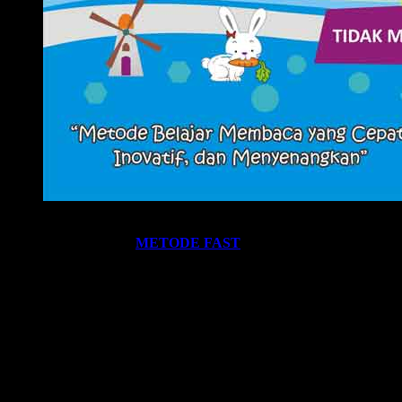
Ingin informasi lebih lengkap tentang
BELAJAR MEMBACA
FAST
? Silahkan klik:
METODE FAST
.
Ikutilah program-program kami dan media-media pembelajaran
yang kami miliki. Kami hadirkan untuk anda. Termasuk:
Pelatihan-
Pelatihan
yang kami selenggarakan. Bisa klik pada menu-menu di
website ini.
Every Leader is a Reader.
Salam FAST!!
Info Lengkap, Hubungi Kami: