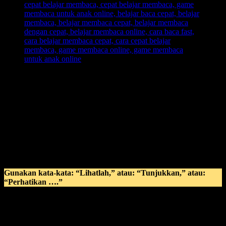
Gaya Belajar Anak Visual
dengan memanfaatkan penglihatan
sebagai patokan utama dalam anak belajar membaca, karen adalam
gaya belajar anak visual, tipe anak dengan model seperti ini sangat
memperhatikan ilmu baru dengan menggunakan penglihatan.
VISUAL:
Text
Picture
Gunakan kata-kata: “Lihatlah,” atau: “Tunjukkan,” atau:
“Perhatikan ….”
Untuk anak visual:
Kalau sekolah, lebih efektif: DUDUK DI BANGKU PAS
PALING DEPAN. Kalau perlu, mejanya nempel dengan