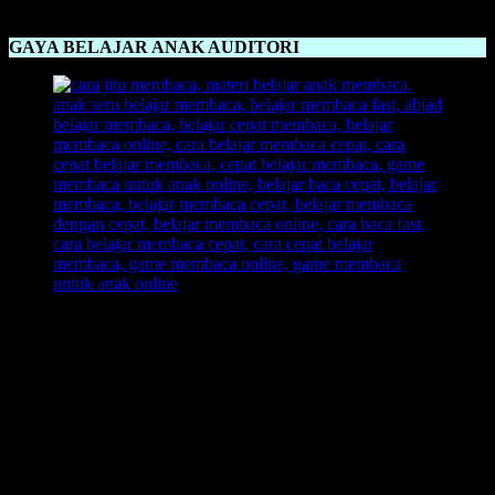
Hehe …
GAYA BELAJAR ANAK AUDITORI
Gaya Belajar Anak Auditori
adalah dengan mendengar. Oleh
karena itu sebai guru maupun orang tua harus memperhatikan
metode yang pas untuk anak auditori. Anak dengan tipe ini lebih
suka untuk mendengarkan pelajaran, dan dijamin anak akan
memahami dengan cepat jika ia mendengarkan ilmu belajar
membaca secara seksama dan konsentrasi.
AUDITORY: