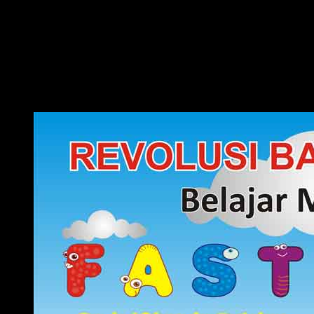
Out of The Box!! Membongkar pakem-pakem yang sudah
ada.
Belajar Membaca Anak yang menyenangkan.
Dengan Belajar Membaca FAST: anak senang, orangtua
senang, guru senang.
Inilah jawaban dari problem orangtua yang selama ini kerap
menjadikan urusan belajar membaca pada anak sebagai
momok yang meresahkan.