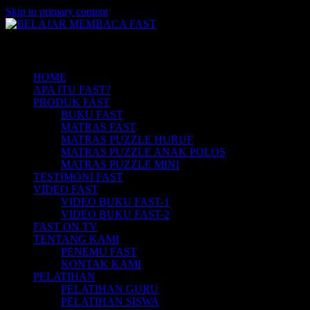
Skip to primary content
Belajar Membaca Anak | Buku Belajar
BELAJAR MEMBACA FAST
Main menu
Membaca | Cara Cepat Belajar Membaca |
Game Belajar Membaca | Cara Belajar
HOME
APA ITU FAST?
Membaca | Hub: 08233 100 4433
PRODUK FAST
BUKU FAST
MATRAS FAST
MATRAS PUZZLE HURUF
MATRAS PUZZLE ANAK POLOS
MATRAS PUZZLE MINI
TESTIMONI FAST
VIDEO FAST
VIDEO BUKU FAST-1
VIDEO BUKU FAST-2
FAST ON TV
TENTANG KAMI
PENEMU FAST
KONTAK KAMI
PELATIHAN
PELATIHAN GURU
PELATIHAN SISWA