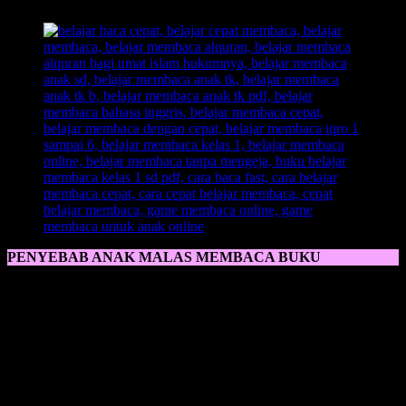
PENYEBAB ANAK MALAS MEMBACA BUKU
Penyebab Anak Malas Membaca Buku
banyak faktor yang bisa
dibenarkan lagi, karena anak malas belajar itu hal yang biasa, jika
memang fator-faktor ini mempengaruhi, yaitu;
1. Kurangnya Jam Tidur
Ketika anak kurang jam tidur, itu akan mempengaruhi proses belajar
membaca anak ketika di oagi hari, oleh karenanya sangat wajib
dipantau jam tidur anak agar tidak memberikan dampak buruk bagi
masa perkembangan sang anak.