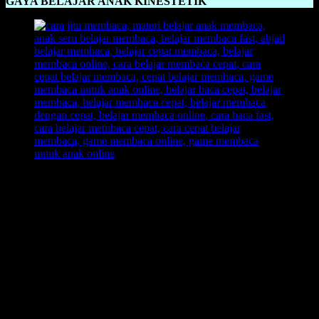
GAYA BELAJAR ANAK KINESTETIK
Gaya Belajar Anak Kinestetik
sangat aktif, oleh karena itu kita
sebagai orang tua juga harus mengerti dan mengaplikasikan ke-
aktifan anak dalam hal yang benar, dengan memberikan suatu
pembelajaran baru tanpa membuat anak bosa, contohnya dengan
sebuah praktik, dan tidak hanya dengan membaca buku saja.
KINESTETIK:
Body
Touch