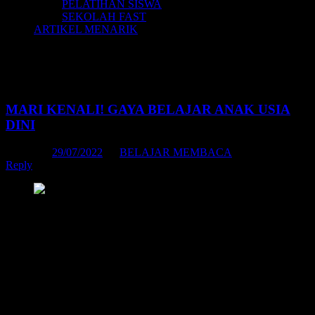
PELATIHAN SISWA
SEKOLAH FAST
ARTIKEL MENARIK
Tag Archives:
contoh kalimat belajar
membaca anak tk
MARI KENALI! GAYA BELAJAR ANAK USIA
DINI
Posted on
29/07/2022
by
BELAJAR MEMBACA
Reply