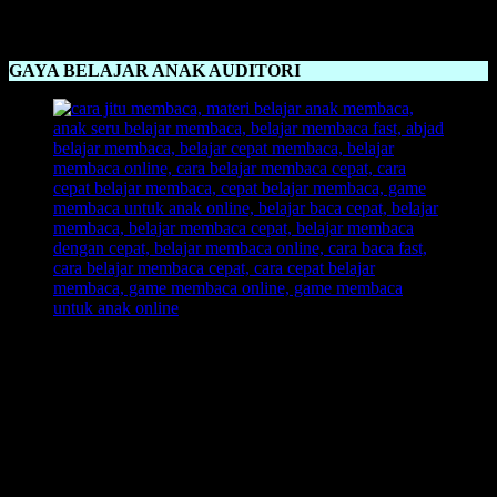
Jikalau suami kebanyakan tingkah: lakukan hal yang sama.
Hehe …
GAYA BELAJAR ANAK AUDITORI
Gaya Belajar Anak Auditori
adalah dengan mendengar. Oleh
karena itu sebai guru maupun orang tua harus memperhatikan
metode yang pas untuk anak auditori. Anak dengan tipe ini lebih
suka untuk mendengarkan pelajaran, dan dijamin anak akan
memahami dengan cepat jika ia mendengarkan ilmu belajar
membaca secara seksama dan konsentrasi.
AUDITORY: