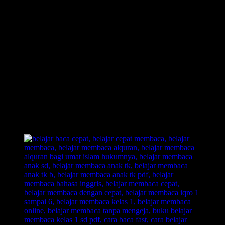
tidak bisa membaca karena faktor tidak ada yang mendukungnya
dalam lingkungannya.
Anak yang tidak suka membaca
juga mengarah kepada
anak
yang tidak bisa membaca
, yang mana akan berdampak besar bagi
anak karena di jaman sekarangpun anak sudah bisa mendapatkan
perlakuan yang tidak adil dalam lingkup pertemanan. Maksudnya
ialah anak akan di bully habis-habis an karena ia tidak bisa
membaca, dan pem-bully adalah teman sebaya nya sendiri. Yang
mana bully sangat berdampak negatif bagi anak yang nantinya juga
mempengaruhi prestasi akademik anak itu sendiri. Jadi jangan
samapi anak kita di-bully oleh teman sebayanya hanya karena tidak
bisa membaca, maka dari itu, ajari anak belajar membaca yang baik
dan benar.