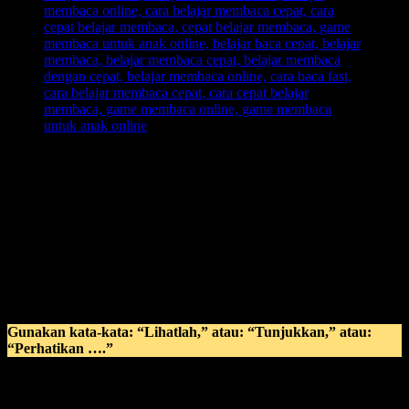
Gaya Belajar Anak Visual
dengan memanfaatkan penglihatan
sebagai patokan utama dalam anak belajar membaca, karen adalam
gaya belajar anak visual, tipe anak dengan model seperti ini sangat
memperhatikan ilmu baru dengan menggunakan penglihatan.
VISUAL:
Text
Picture
Gunakan kata-kata: “Lihatlah,” atau: “Tunjukkan,” atau:
“Perhatikan ….”
Untuk anak visual: