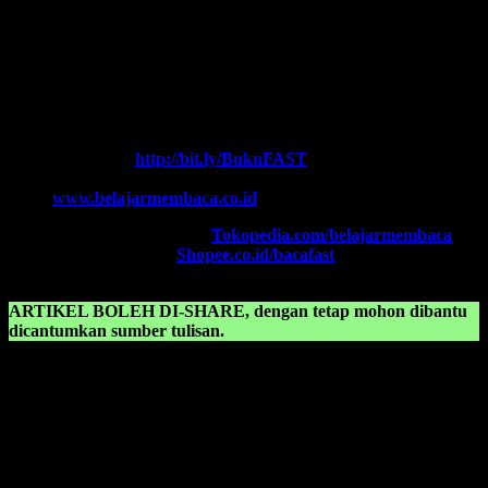
Salam FAST!!
Info Lengkap, Hubungi Kami:
SUPERNOVA CONSULTING
HOTLINE-1:
+62 852 3046 8161 (
WhatsApp
, Call, SMS)
HOTLINE-2:
+62 852 3123 6622 (
WhatsApp
, Call, SMS)
Contact Center:
(0341) 754 358
Chat WA FAST:
http://bit.ly/BukuFAST
Email:
belajarmembacaFAST@gmail.com
Web:
www.belajarmembaca.co.id
TOKOPEDIA FAST
, Klik:
Tokopedia.com/belajarmembaca
SHOPEE FAST
, Klik:
Shopee.co.id/bacafast
ARTIKEL BOLEH DI-SHARE, dengan tetap mohon dibantu
dicantumkan sumber tulisan.
KONSULTASIKAN KEPADA KAMI TENTANG:
Cara mengajari anak membaca dengan cepat
Cara mengajari anak membaca tanpa mengeja
Cara mengajari anak supaya cepat bisa membaca
Cara mengajarkan anak belajar membaca