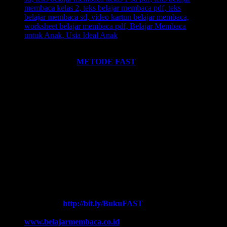
Ingin informasi lebih lengkap tentang
BELAJAR MEMBACA
FAST
? Silahkan klik:
METODE FAST
.
Ikutilah program-program kami dan media-media pembelajaran
yang kami miliki. Kami hadirkan untuk anda. Termasuk:
Pelatihan-
Pelatihan
yang kami selenggarakan. Bisa klik pada menu-menu di
website ini.
Every Leader is a Reader.
Salam FAST!!
Info Lengkap, Hubungi Kami:
SUPERNOVA CONSULTING
HOTLINE-1:
+62 852 3046 8161 (
WhatsApp
, Call, SMS)
HOTLINE-2:
+62 852 3123 6622 (
WhatsApp
, Call, SMS)
Contact Center:
(0341) 754 358
Chat WA FAST:
http://bit.ly/BukuFAST
Email:
belajarmembacaFAST@gmail.com
Web:
www.belajarmembaca.co.id