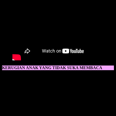
KERUGIAN ANAK YANG TIDAK SUKA MEMBACA
Kerugian Anak Yang Tidak Suka Membaca
akan dirasakan oleh
anak sendiri ketika sang anak beranjak dewasa. Sangat disayangkan
ketika anak tidak suka membaca, karena itu juga bisa mempengaruhi
daya perkembangan otak anak, jika anak tidak suka membaca, anak
akan cenderung pasif dan susah untuk menerima hal baru. Salah
satu penyebab anak tidak suka membaca ialah dengan
tidak
didukungnya oleh lingkungan ia berkembang.
Ketika
lingkungan sang anak tidak membuat anak jadi lebih kreatif dan
malah tidak bisa mengasah ilmunya, anak akan merasa stuck dengan