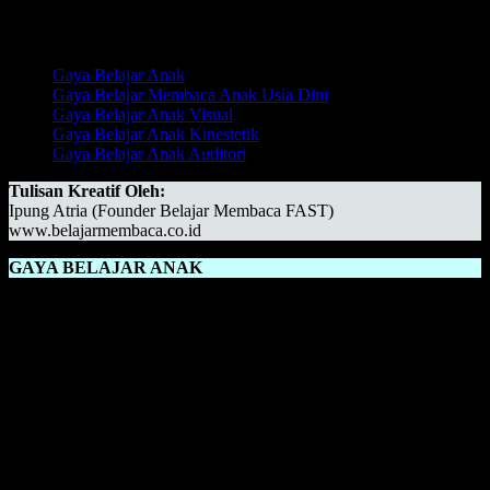
Daftar Isi:
Gaya Belajar Anak
Gaya Belajar Membaca Anak Usia Dini
Gaya Belajar Anak Visual
Gaya Belajar Anak Kinestetik
Gaya Belajar Anak Auditori
Tulisan Kreatif Oleh:
Ipung Atria (Founder Belajar Membaca FAST)
www.belajarmembaca.co.id
GAYA BELAJAR ANAK