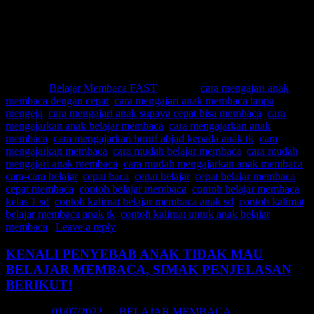
Cepat membaca
Contoh belajar membaca
Contoh belajar membaca kelas 1 sd
Contoh kalimat belajar membaca anak sd
Contoh kalimat belajar membaca anak tk
Contoh kalimat untuk anak belajar membaca
Posted in
Belajar Membaca FAST
|
Tagged
cara mengajari anak
membaca dengan cepat
,
cara mengajari anak membaca tanpa
mengeja
,
cara mengajari anak supaya cepat bisa membaca
,
cara
mengajarkan anak belajar membaca
,
cara mengajarkan anak
membaca
,
cara mengajarkan huruf abjad kepada anak tk
,
cara
mengajarkan membaca
,
cara mudah belajar membaca
,
cara mudah
mengajari anak membaca
,
cara mudah mengajarkan anak membaca
,
cara-cara belajar
,
cepat baca
,
cepat belajar
,
cepat belajar membaca
,
cepat membaca
,
contoh belajar membaca
,
contoh belajar membaca
kelas 1 sd
,
contoh kalimat belajar membaca anak sd
,
contoh kalimat
belajar membaca anak tk
,
contoh kalimat untuk anak belajar
membaca
|
Leave a reply
KENALI PENYEBAB ANAK TIDAK MAU
BELAJAR MEMBACA, SIMAK PENJELASAN
BERIKUT!
Posted on
01/07/2022
by
BELAJAR MEMBACA