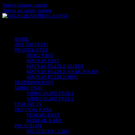
Skip to primary content
Skip to secondary content
Belajar Membaca Anak | Buku Belajar
BELAJAR MEMBACA FAST
Main menu
Membaca | Cara Cepat Belajar Membaca |
Game Belajar Membaca | Cara Belajar
HOME
APA ITU FAST?
Membaca | Hub: 08233 100 4433
PRODUK FAST
BUKU FAST
MATRAS FAST
MATRAS PUZZLE HURUF
MATRAS PUZZLE ANAK POLOS
MATRAS PUZZLE MINI
TESTIMONI FAST
VIDEO FAST
VIDEO BUKU FAST-1
VIDEO BUKU FAST-2
FAST ON TV
TENTANG KAMI
PENEMU FAST
KONTAK KAMI
PELATIHAN
PELATIHAN GURU