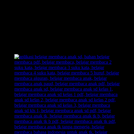
Inilah Belajar Membaca Unik, Kreatif, dan Inovatif.
Out of The Box!! Membongkar pakem-pakem yang sudah
ada.
Belajar Membaca Anak yang menyenangkan.
Dengan Belajar Membaca FAST: anak senang, orangtua
senang, guru senang.
Inilah jawaban dari problem orangtua yang selama ini kerap
menjadikan urusan belajar membaca pada anak sebagai
momok yang meresahkan.