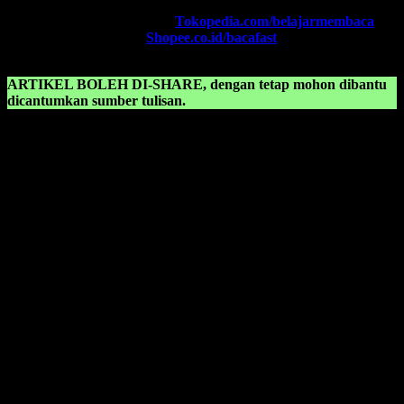
TOKOPEDIA FAST
, Klik:
Tokopedia.com/belajarmembaca
SHOPEE FAST
, Klik:
Shopee.co.id/bacafast
ARTIKEL BOLEH DI-SHARE, dengan tetap mohon dibantu
dicantumkan sumber tulisan.
KONSULTASIKAN KEPADA KAMI TENTANG:
Cara mengajari anak membaca dengan cepat
Cara mengajari anak membaca tanpa mengeja
Cara mengajari anak supaya cepat bisa membaca
Cara mengajarkan anak belajar membaca
Cara mengajarkan anak membaca
Cara mengajarkan huruf abjad kepada anak tk
Cara mengajarkan membaca
Cara mudah belajar membaca
Cara mudah mengajari anak membaca
Cara mudah mengajarkan anak membaca
Cara-cara belajar
Cepat baca
Cepat belajar
Cepat belajar membaca