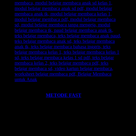
Ingin informasi lebih lengkap tentang
BELAJAR MEMBACA
FAST
? Silahkan klik:
METODE FAST
.
Ikutilah program-program kami dan media-media pembelajaran
yang kami miliki. Kami hadirkan untuk anda. Termasuk:
Pelatihan-
Pelatihan
yang kami selenggarakan. Bisa klik pada menu-menu di
website ini.
Every Leader is a Reader.