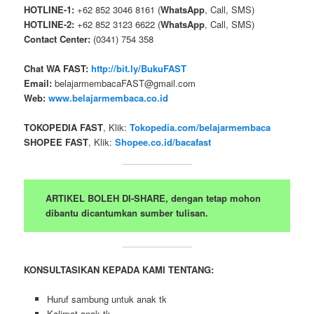
HOTLINE-1:
+62 852 3046 8161 (
WhatsApp
, Call, SMS)
HOTLINE-2:
+62 852 3123 6622 (
WhatsApp
, Call, SMS)
Contact Center:
(0341) 754 358
Chat WA FAST:
http://bit.ly/BukuFAST
Email:
belajarmembacaFAST@gmail.com
Web:
www.belajarmembaca.co.id
TOKOPEDIA FAST
, Klik:
Tokopedia.com/belajarmembaca
SHOPEE FAST
, Klik:
Shopee.co.id/bacafast
ARTIKEL BOLEH DI-SHARE, dengan tetap mohon
dibantu dicantumkan sumber tulisan.
KONSULTASIKAN KEPADA KAMI TENTANG:
Huruf sambung untuk anak tk
Kalimat anak tk