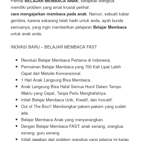
Perihal
BELAJAR MEMBACA ANAK
, kerapkali orangtua
memiliki problem yang amat krusial perihal:
cara mengajarkan membaca pada anak
. Namun, sebuah kabar
gembira, karena sekarang telah hadir untuk anda, ayah bunda
semuanya, yang ingin memberikan pelajaran
Belajar Membaca
untuk anak anda.
INOVASI BARU – BELAJAR MEMBACA FAST
Revolusi Belajar Membaca Pertama di Indonesia.
Permainan Belajar Membaca yang 700 Kali Lipat Lebih
Cepat dari Metode Konvensional.
1 Hari Anak Langsung Bisa Membaca.
Anak Langsung Bisa Hafal Semua Huruf Dalam Tempo
Waktu yang Cepat, Tanpa Perlu Menghafalnya.
Inilah Belajar Membaca Unik, Kreatif, dan Inovatif.
Out of The Box!! Membongkar pakem-pakem yang sudah
ada.
Belajar Membaca Anak yang menyenangkan.
Dengan Belajar Membaca FAST: anak senang, orangtua
senang, guru senang.
Inilah jawaban dari problem orangtua yang selama ini kerap