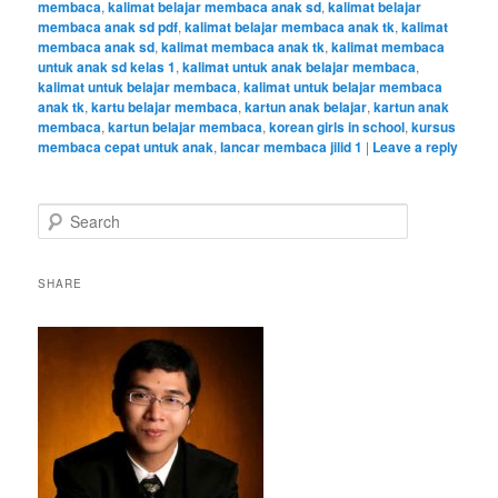
membaca
,
kalimat belajar membaca anak sd
,
kalimat belajar
membaca anak sd pdf
,
kalimat belajar membaca anak tk
,
kalimat
membaca anak sd
,
kalimat membaca anak tk
,
kalimat membaca
untuk anak sd kelas 1
,
kalimat untuk anak belajar membaca
,
kalimat untuk belajar membaca
,
kalimat untuk belajar membaca
anak tk
,
kartu belajar membaca
,
kartun anak belajar
,
kartun anak
membaca
,
kartun belajar membaca
,
korean girls in school
,
kursus
membaca cepat untuk anak
,
lancar membaca jilid 1
|
Leave a reply
S
e
a
r
SHARE
c
h