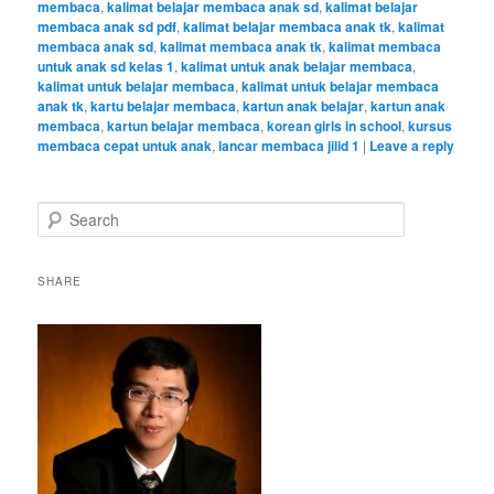
membaca
,
kalimat belajar membaca anak sd
,
kalimat belajar
membaca anak sd pdf
,
kalimat belajar membaca anak tk
,
kalimat
membaca anak sd
,
kalimat membaca anak tk
,
kalimat membaca
untuk anak sd kelas 1
,
kalimat untuk anak belajar membaca
,
kalimat untuk belajar membaca
,
kalimat untuk belajar membaca
anak tk
,
kartu belajar membaca
,
kartun anak belajar
,
kartun anak
membaca
,
kartun belajar membaca
,
korean girls in school
,
kursus
membaca cepat untuk anak
,
lancar membaca jilid 1
|
Leave a reply
S
e
a
r
SHARE
c
h