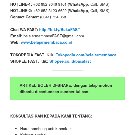
HOTLINE-1:
+62 852 3046 8161 (
WhatsApp
, Call, SMS)
HOTLINE-2:
+62 852 3123 6622 (
WhatsApp
, Call, SMS)
Contact Center:
(0341) 754 358
Chat WA FAST:
http://bit.ly/BukuFAST
Email:
belajarmembacaFAST@gmail.com
Web:
www.belajarmembaca.co.id
TOKOPEDIA FAST
, Klik:
Tokopedia.com/belajarmembaca
SHOPEE FAST
, Klik:
Shopee.co.id/bacafast
ARTIKEL BOLEH DI-SHARE, dengan tetap mohon
dibantu dicantumkan sumber tulisan.
KONSULTASIKAN KEPADA KAMI TENTANG:
Huruf sambung untuk anak tk
Kalimat anak tk