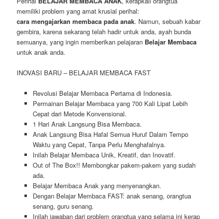
Perihal
BELAJAR MEMBACA ANAK
, kerapkali orangtua
memiliki problem yang amat krusial perihal:
cara mengajarkan membaca pada anak
. Namun, sebuah kabar
gembira, karena sekarang telah hadir untuk anda, ayah bunda
semuanya, yang ingin memberikan pelajaran
Belajar Membaca
untuk anak anda.
INOVASI BARU – BELAJAR MEMBACA FAST
Revolusi Belajar Membaca Pertama di Indonesia.
Permainan Belajar Membaca yang 700 Kali Lipat Lebih
Cepat dari Metode Konvensional.
1 Hari Anak Langsung Bisa Membaca.
Anak Langsung Bisa Hafal Semua Huruf Dalam Tempo
Waktu yang Cepat, Tanpa Perlu Menghafalnya.
Inilah Belajar Membaca Unik, Kreatif, dan Inovatif.
Out of The Box!! Membongkar pakem-pakem yang sudah
ada.
Belajar Membaca Anak yang menyenangkan.
Dengan Belajar Membaca FAST: anak senang, orangtua
senang, guru senang.
Inilah jawaban dari problem orangtua yang selama ini kerap