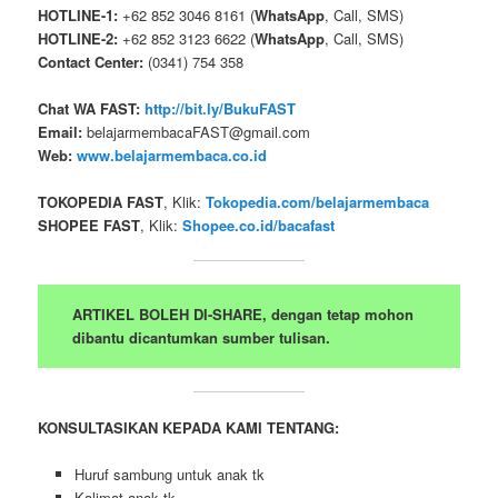
HOTLINE-1:
+62 852 3046 8161 (
WhatsApp
, Call, SMS)
HOTLINE-2:
+62 852 3123 6622 (
WhatsApp
, Call, SMS)
Contact Center:
(0341) 754 358
Chat WA FAST:
http://bit.ly/BukuFAST
Email:
belajarmembacaFAST@gmail.com
Web:
www.belajarmembaca.co.id
TOKOPEDIA FAST
, Klik:
Tokopedia.com/belajarmembaca
SHOPEE FAST
, Klik:
Shopee.co.id/bacafast
ARTIKEL BOLEH DI-SHARE, dengan tetap mohon
dibantu dicantumkan sumber tulisan.
KONSULTASIKAN KEPADA KAMI TENTANG:
Huruf sambung untuk anak tk
Kalimat anak tk