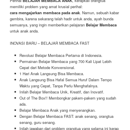
Perihal
BELAJAR MEMBACA ANAK
, kerapkali orangtua
memiliki problem yang amat krusial perihal:
cara mengajarkan membaca pada anak
. Namun, sebuah kabar
gembira, karena sekarang telah hadir untuk anda, ayah bunda
semuanya, yang ingin memberikan pelajaran
Belajar Membaca
untuk anak anda.
INOVASI BARU – BELAJAR MEMBACA FAST
Revolusi Belajar Membaca Pertama di Indonesia.
Permainan Belajar Membaca yang 700 Kali Lipat Lebih
Cepat dari Metode Konvensional.
1 Hari Anak Langsung Bisa Membaca.
Anak Langsung Bisa Hafal Semua Huruf Dalam Tempo
Waktu yang Cepat, Tanpa Perlu Menghafalnya.
Inilah Belajar Membaca Unik, Kreatif, dan Inovatif.
Out of The Box!! Membongkar pakem-pakem yang sudah
ada.
Belajar Membaca Anak yang menyenangkan.
Dengan Belajar Membaca FAST: anak senang, orangtua
senang, guru senang.
Inilah jawaban dari problem orangtua yang selama ini kerap