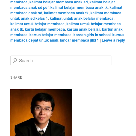
membaca
,
kalimat belajar membaca anak sd
,
kalimat belajar
membaca anak sd pdf
,
kalimat belajar membaca anak tk
,
kalimat
membaca anak sd
,
kalimat membaca anak tk
,
kalimat membaca
untuk anak sd kelas 1
,
kalimat untuk anak belajar membaca
,
kalimat untuk belajar membaca
,
kalimat untuk belajar membaca
anak tk
,
kartu belajar membaca
,
kartun anak belajar
,
kartun anak
membaca
,
kartun belajar membaca
,
korean girls in school
,
kursus
membaca cepat untuk anak
,
lancar membaca jilid 1
|
Leave a reply
S
e
a
r
SHARE
c
h