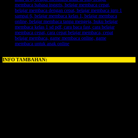
INFO TAMBAHAN:
Perihal
BELAJAR MEMBACA ANAK
, kerapkali orangtua
memiliki problem yang amat krusial perihal:
cara mengajarkan membaca pada anak
. Namun, sebuah kabar
gembira, karena sekarang telah hadir untuk anda, ayah bunda
semuanya, yang ingin memberikan pelajaran
Belajar Membaca
untuk anak anda.
INOVASI BARU – BELAJAR MEMBACA FAST
Revolusi Belajar Membaca Pertama di Indonesia.
Permainan Belajar Membaca yang 700 Kali Lipat Lebih
Cepat dari Metode Konvensional.
1 Hari Anak Langsung Bisa Membaca.