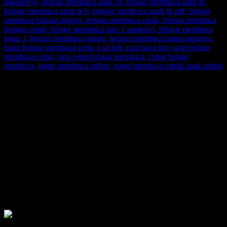
SUPERNOVA CONSULTING:
Citra Garden City Q9,
Ciputra Malang,
East Java, Indonesia
HUBUNGI
HOTLINE-1: +62 852 3046 8161
HOTLINE-2: +62 852 3123 6622
Contact Center: (0341) 754 358
Email: belajarmembacaFAST@gmail.com
Web: www.belajarmembaca.co.id
LINK CHAT WHATSAPP