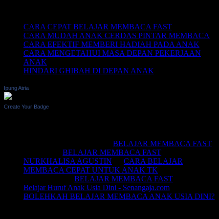
Recent Posts
CARA CEPAT BELAJAR MEMBACA FAST
CARA MUDAH ANAK CERDAS PINTAR MEMBACA
CARA EFEKTIF MEMBERI HADIAH PADA ANAK
CARA MENGETAHUI MASA DEPAN PEKERJAAN
ANAK
HINDARI GHIBAH DI DEPAN ANAK
Ipung Atria
Create Your Badge
Recent Comments
BELAJAR MEMBACA
on
BELAJAR MEMBACA FAST
Saifullah
on
BELAJAR MEMBACA FAST
NURKHALISA AGUSTIN
on
CARA BELAJAR
MEMBACA CEPAT UNTUK ANAK TK
Joko sismala
on
BELAJAR MEMBACA FAST
Belajar Huruf Anak Usia Dini - Senangaja.com
on
BOLEHKAH BELAJAR MEMBACA ANAK USIA DINI?
LIKE Fan Page Kami Untuk