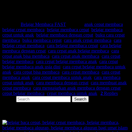
Every Leader is a Reader!!
Posted in
Belajar Membaca FAST
|
Tagged
anak cepat membaca
,
belajar cepat membaca
,
belajar membaca cepat
,
belajar membaca
cepat untuk anak
,
belajar membaca dengan cepat
,
buku cara cepat
membaca
,
buku membaca cepat
,
cara anak cepat membaca
,
cara
belajar cepat membaca
,
cara belajar membaca cepat
,
cara belajar
membaca dengan cepat
,
cara cepat anak belajar membaca
,
cara
cepat anak bisa membaca
,
cara cepat anak membaca
,
cara cepat
belajar membaca
,
cara cepat belajar membaca anak
,
cara cepat
belajar membaca anak usia dini
,
cara cepat belajar membaca untuk
anak
,
cara cepat bisa membaca
,
cara cepat membaca
,
cara cepat
membaca anak
,
cara cepat membaca untuk anak
,
cara membaca
cepat untuk anak
,
cara membaca dengan cepat
,
cara membuat anak
cepat membaca
,
cara mengajarkan anak membaca dengan cepat
,
cepat belajar membaca
,
cepat membaca untuk anak
|
2
Replies
Search
SHARE