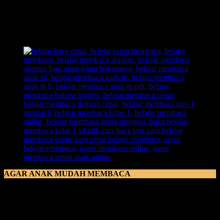
anak diajarkan membaca namun peran anak hanya pasif dan hanya
mendengarkan, anak akan lebih tidak bisa menerima ilmu baru
untuk membaca dan kurang bisa untuk memahami secara
keseluruhan.
AGAR ANAK MUDAH MEMBACA
Agar Anak Mudah Membaca
kita perlu terjun ke dalam dunia
anak, pilih metode yang kreatif untuk menarik anak yang tetap
dalam dunia bermainya, namun menemukan ilmu baru yakni
membaca. cara yang mudah digunakan untuk guru maupun orang