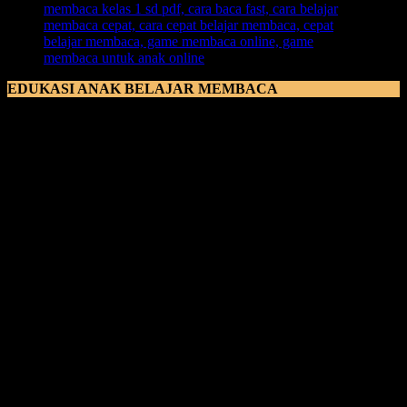
EDUKASI ANAK BELAJAR MEMBACA
Edukasi Anak Belajar Membaca
perlu juga diimbangi dengan
suasana yang mendukung, dengan
memberikan ruang belajar
membaca yang nyaman untuk anak
. Ketika anak nyaman berada
di sebuah tempat, maka anak juga akan lebih bisa berkonsentrasi
dalam proses pembelajaran belajar membaca. Ruang yang nyaman
juga mendukung anak untuk merasakan
lingkungan yang kondusif
dan terkendali untuk proses pembelajaran.
Karena jika
lingkungan yang anak rasakan terasa positif baginya dengan banyak
anak yang belajar membaca juga, maka anak akan lebih termotivasi
lagi untuk bisa membaca.
Edukasi yang paling penting untuk anka yang sedang belajar
membaca ialah dengan
memperkenalkan huruf kepada anak
.
Namun tenang, di dalam metode yang akan kami jelaskan ini, anak
tidak perlu mengahafal huruf karena anak akan hafal dengan
sendirinya. Metode pembelajaran ini dinamakan
Metode Belajar
Membaca FAST
. Metode FAST ini merupakan metode yang
inovatif, edukatif, kreatif, out of the box, dan dijamin 700 kali