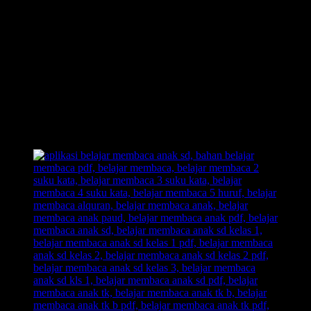
Anak Langsung Bisa Hafal Semua Huruf Dalam Tempo
Waktu yang Cepat, Tanpa Perlu Menghafalnya.
Inilah Belajar Membaca Unik, Kreatif, dan Inovatif.
Out of The Box!! Membongkar pakem-pakem yang sudah
ada.
Belajar Membaca Anak yang menyenangkan.
Dengan Belajar Membaca FAST: anak senang, orangtua
senang, guru senang.
Inilah jawaban dari problem orangtua yang selama ini kerap
menjadikan urusan belajar membaca pada anak sebagai
momok yang meresahkan.