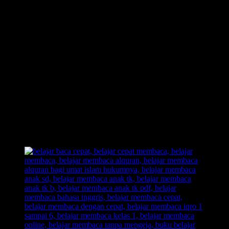
tua ialah dengan
mengiringi lagu untuk proses belajar membaca
.
dengan iringin sebuah lagu atau membuat proses belajar membaca
diaplikasikan dengan lagu, anak akan lebih gembira dan senang dan
proses pembelajran pun terasa seperti bermain, yang tanpa anak
sadari bahwa mereka sedang belajar.
Banyak sekali ilmu dan metode terkait proses belajar membaca
untuk ank, namun tidak bisa dipungkiri ketika anak mulai jenuh
dengan rutinitas yang ia lakuakan ketika belajar, jangan menyerah
bunda, karena kita bisa mengakali dengan menambah sebuah
media
teknologi untuk membantu menunjang anak belajar membaca
.
Dengan menunjukkan dan memberikan sebuah contoh video yang
edukatif untuk mengenalkan sebuah huruf kepada anak, dengan
demikian anak akan lebih merasa fresh dan tidak tertekan karena
hanya menggunakan metode belajar membaca yang monoton saja.