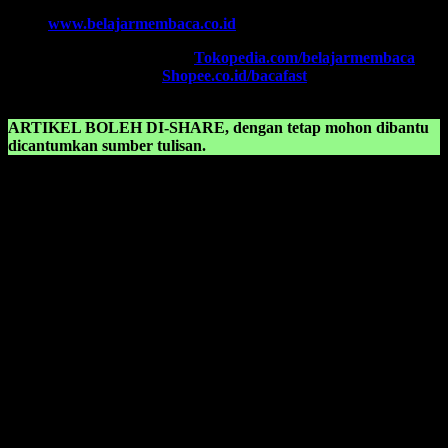
Email:
belajarmembacaFAST@gmail.com
Web:
www.belajarmembaca.co.id
TOKOPEDIA FAST
, Klik:
Tokopedia.com/belajarmembaca
SHOPEE FAST
, Klik:
Shopee.co.id/bacafast
ARTIKEL BOLEH DI-SHARE, dengan tetap mohon dibantu
dicantumkan sumber tulisan.
KONSULTASIKAN KEPADA KAMI TENTANG:
Cara belajar membaca cepat
Cara belajar membaca dengan cepat
Cara belajar membaca untuk anak tk
Cara belajar membaca yang cepat
Cara cepat anak belajar membaca
Cara cepat anak bisa membaca
Cara cepat baca
Cara cepat belajar
Cara cepat belajar baca
Cara cepat belajar membaca
Cara cepat belajar membaca anak tk
Cara cepat belajar membaca untuk anak sd kelas 1
Cara cepat belajar membaca untuk anak tk