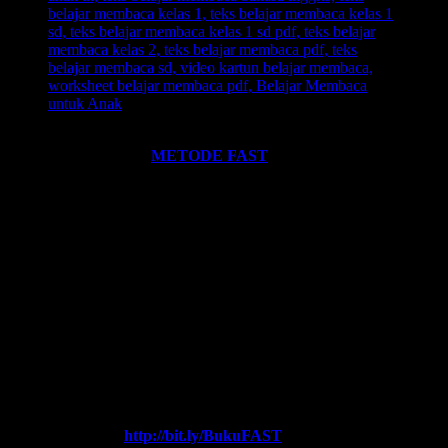
Ingin informasi lebih lengkap tentang
BELAJAR MEMBACA
FAST
? Silahkan klik:
METODE FAST
.
Ikutilah program-program kami dan media-media pembelajaran
yang kami miliki. Kami hadirkan untuk anda. Termasuk:
Pelatihan-
Pelatihan
yang kami selenggarakan. Bisa klik pada menu-menu di
website ini.
Every Leader is a Reader.
Salam FAST!!
Info Lengkap, Hubungi Kami:
SUPERNOVA CONSULTING
HOTLINE-1:
+62 852 3046 8161 (
WhatsApp
, Call, SMS)
HOTLINE-2:
+62 852 3123 6622 (
WhatsApp
, Call, SMS)
Contact Center:
(0341) 754 358
Chat WA FAST:
http://bit.ly/BukuFAST