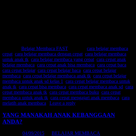
Cara cepat bisa membaca
Cara cepat membaca anak sd
Cara cepat membaca anak tk
Cara cepat membaca buku
Cara cepat membaca untuk anak tk
Cara cepat mengajari anak membaca
Cara melatih anak membaca
Posted in
Belajar Membaca FAST
|
Tagged
cara belajar membaca
cepat
,
cara belajar membaca dengan cepat
,
cara belajar membaca
untuk anak tk
,
cara belajar membaca yang cepat
,
cara cepat anak
belajar membaca
,
cara cepat anak bisa membaca
,
cara cepat baca
,
cara cepat belajar
,
cara cepat belajar baca
,
cara cepat belajar
membaca
,
cara cepat belajar membaca anak tk
,
cara cepat belajar
membaca untuk anak sd kelas 1
,
cara cepat belajar membaca untuk
anak tk
,
cara cepat bisa membaca
,
cara cepat membaca anak sd
,
cara
cepat membaca anak tk
,
cara cepat membaca buku
,
cara cepat
membaca untuk anak tk
,
cara cepat mengajari anak membaca
,
cara
melatih anak membaca
|
Leave a reply
YANG MANAKAH ANAK KEBANGGAAN
ANDA?
Posted on
04/09/2015
by
BELAJAR MEMBACA