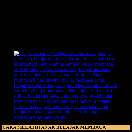
lipat lebih baik dari metode konvensional
. Bahkan Metode FAST
ini terbukti bisa membuat anak yang awalnya belum bisa membaca,
langsung bisa membaca dalam kurun waktu sehari.
Metode FAST
ini menggunakan sebuah ilustrasi gambar yang
edukatif, sehingga anak tidak akan bosan jika menggunakan buku
belajar membaca FAST ini. Anak akan merasa senang dan tidak
akan terbebani dan orang tua pun juga tidak kesusahan dalam
mengajari anak membaca. Buktikan sendiri!
CARA MELATIH ANAK BELAJAR MEMBACA