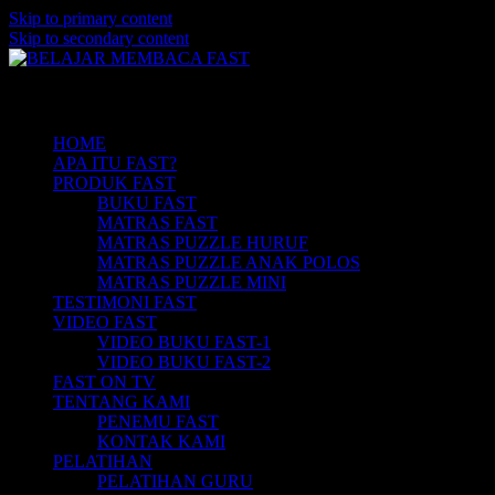
Skip to primary content
Skip to secondary content
Belajar Membaca Anak | Buku Belajar
BELAJAR MEMBACA FAST
Main menu
Membaca | Cara Cepat Belajar Membaca |
Game Belajar Membaca | Cara Belajar
HOME
APA ITU FAST?
Membaca | Hub: 08233 100 4433
PRODUK FAST
BUKU FAST
MATRAS FAST
MATRAS PUZZLE HURUF
MATRAS PUZZLE ANAK POLOS
MATRAS PUZZLE MINI
TESTIMONI FAST
VIDEO FAST
VIDEO BUKU FAST-1
VIDEO BUKU FAST-2
FAST ON TV
TENTANG KAMI
PENEMU FAST
KONTAK KAMI
PELATIHAN
PELATIHAN GURU