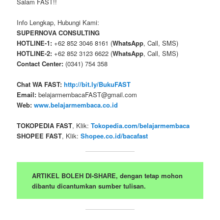
Salam FAST!!
Info Lengkap, Hubungi Kami:
SUPERNOVA CONSULTING
HOTLINE-1:
+62 852 3046 8161 (
WhatsApp
, Call, SMS)
HOTLINE-2:
+62 852 3123 6622 (
WhatsApp
, Call, SMS)
Contact Center:
(0341) 754 358
Chat WA FAST:
http://bit.ly/BukuFAST
Email:
belajarmembacaFAST@gmail.com
Web:
www.belajarmembaca.co.id
TOKOPEDIA FAST
, Klik:
Tokopedia.com/belajarmembaca
SHOPEE FAST
, Klik:
Shopee.co.id/bacafast
ARTIKEL BOLEH DI-SHARE, dengan tetap mohon
dibantu dicantumkan sumber tulisan.