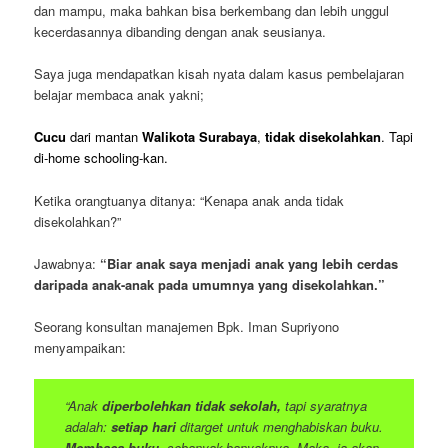
dan mampu, maka bahkan bisa berkembang dan lebih unggul
kecerdasannya dibanding dengan anak seusianya.
Saya juga mendapatkan kisah nyata dalam kasus pembelajaran
belajar membaca anak yakni;
Cucu
dari mantan
Walikota Surabaya
,
tidak disekolahkan
. Tapi
di-home schooling-kan.
Ketika orangtuanya ditanya: “Kenapa anak anda tidak
disekolahkan?”
Jawabnya:
“Biar anak saya menjadi anak yang lebih cerdas
daripada anak-anak pada umumnya yang disekolahkan.”
Seorang konsultan manajemen Bpk. Iman Supriyono
menyampaikan:
“Anak
diperbolehkan tidak sekolah,
tapi syaratnya
adalah:
setiap hari
ditarget untuk menghabiskan buku.
Membaca buku,
sebanyak-banyaknya. Maka, ia akan