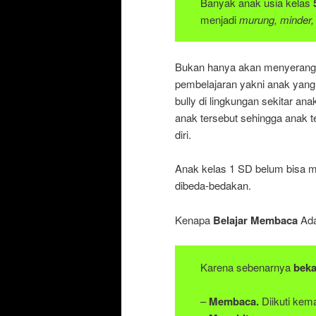
Banyak anak usia kelas
menjadi
murung, minder,
Bukan hanya akan menyerang m
pembelajaran yakni anak yan
bully di lingkungan sekitar a
anak tersebut sehingga anak 
diri.
Anak kelas 1 SD belum bisa me
dibeda-bedakan.
Kenapa
Belajar Membaca
Ada
Karena sebenarnya
beka
–
Membaca.
Diikuti ke