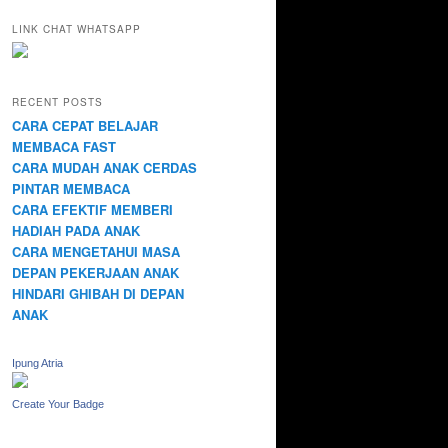
LINK CHAT WHATSAPP
RECENT POSTS
CARA CEPAT BELAJAR
MEMBACA FAST
CARA MUDAH ANAK CERDAS
PINTAR MEMBACA
CARA EFEKTIF MEMBERI
HADIAH PADA ANAK
CARA MENGETAHUI MASA
DEPAN PEKERJAAN ANAK
HINDARI GHIBAH DI DEPAN
ANAK
Ipung Atria
Create Your Badge