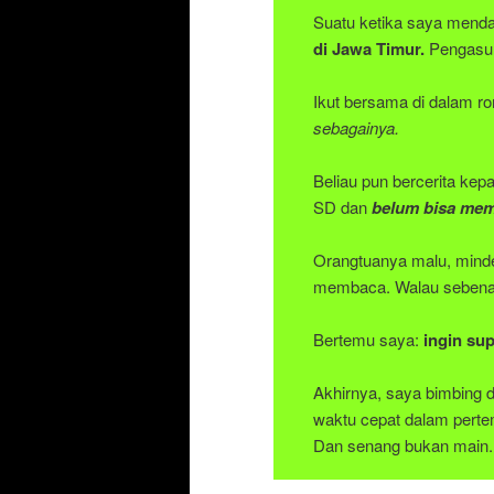
Suatu ketika saya mend
di Jawa Timur.
Pengasuh
Ikut bersama di dalam 
sebagainya.
Beliau pun bercerita kep
SD dan
belum bisa mem
Orangtuanya malu, mind
membaca. Walau sebenar
Bertemu saya:
ingin su
Akhirnya, saya bimbing
waktu cepat dalam perte
Dan senang bukan main.