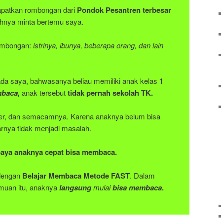
apatkan rombongan dari
Pondok Pesantren terbesar
nya minta bertemu saya.
rombongan:
istrinya, ibunya, beberapa orang, dan lain
ada saya, bahwasanya beliau memiliki anak kelas 1
baca,
anak tersebut
tidak pernah sekolah TK.
er, dan semacamnya. Karena anaknya belum bisa
nya tidak menjadi masalah.
paya anaknya cepat bisa membaca.
 dengan
Belajar Membaca Metode FAST
. Dalam
muan itu, anaknya
langsung
mulai
bisa membaca
.