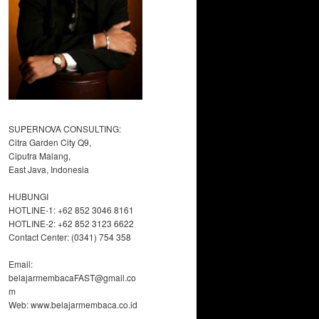
SUPERNOVA CONSULTING:
Citra Garden City Q9,
Ciputra Malang,
East Java, Indonesia
HUBUNGI
HOTLINE-1: +62 852 3046 8161
HOTLINE-2: +62 852 3123 6622
Contact Center: (0341) 754 358
Email:
belajarmembacaFAST@gmail.co
m
Web: www.belajarmembaca.co.id