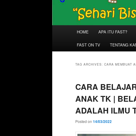
Main
HOME
APA ITU FAST?
menu
FAST ON TV
TENTANG KA
TAG ARCHIVES:
CARA MEMBUAT A
CARA BELAJA
ANAK TK | BE
ADALAH ILMU 
Posted on
14/03/2022