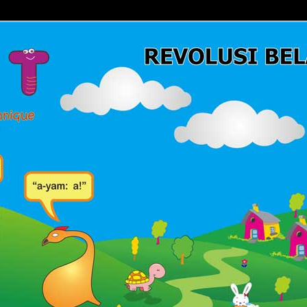
Belajar Membaca | Cara Cepat Belajar Membaca | Game Belajar
ca | Hub: 08233 100 4433
MBACA FAST