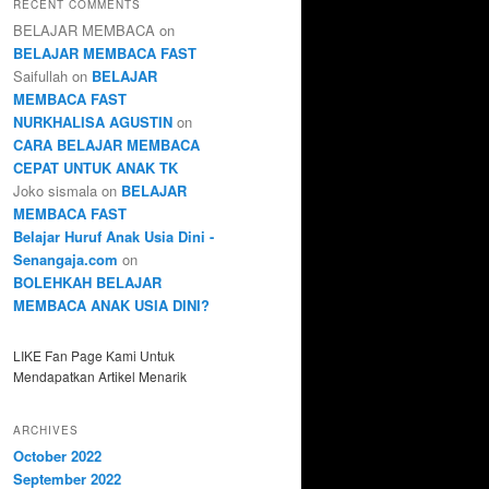
RECENT COMMENTS
BELAJAR MEMBACA
on
BELAJAR MEMBACA FAST
Saifullah
on
BELAJAR
MEMBACA FAST
NURKHALISA AGUSTIN
on
CARA BELAJAR MEMBACA
CEPAT UNTUK ANAK TK
Joko sismala
on
BELAJAR
MEMBACA FAST
Belajar Huruf Anak Usia Dini -
Senangaja.com
on
BOLEHKAH BELAJAR
MEMBACA ANAK USIA DINI?
LIKE Fan Page Kami Untuk
Mendapatkan Artikel Menarik
ARCHIVES
October 2022
September 2022