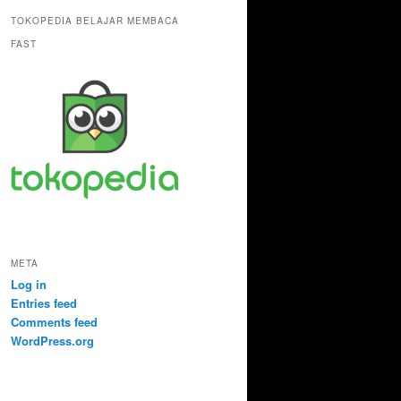
TOKOPEDIA BELAJAR MEMBACA
FAST
META
Log in
Entries feed
Comments feed
WordPress.org