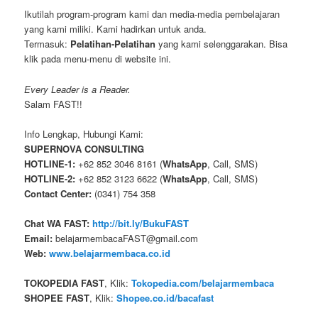
Ikutilah program-program kami dan media-media pembelajaran
yang kami miliki. Kami hadirkan untuk anda.
Termasuk:
Pelatihan-Pelatihan
yang kami selenggarakan. Bisa
klik pada menu-menu di website ini.
Every Leader is a Reader.
Salam FAST!!
Info Lengkap, Hubungi Kami:
SUPERNOVA CONSULTING
HOTLINE-1:
+62 852 3046 8161 (
WhatsApp
, Call, SMS)
HOTLINE-2:
+62 852 3123 6622 (
WhatsApp
, Call, SMS)
Contact Center:
(0341) 754 358
Chat WA FAST:
http://bit.ly/BukuFAST
Email:
belajarmembacaFAST@gmail.com
Web:
www.belajarmembaca.co.id
TOKOPEDIA FAST
, Klik:
Tokopedia.com/belajarmembaca
SHOPEE FAST
, Klik:
Shopee.co.id/bacafast