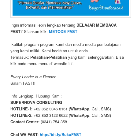
Ingin informasi lebih lengkap tentang
BELAJAR MEMBACA
FAST
? Silahkan klik:
METODE FAST
.
Ikutilah program-program kami dan media-media pembelajaran
yang kami miliki. Kami hadirkan untuk anda.
Termasuk:
Pelatihan-Pelatihan
yang kami selenggarakan. Bisa
klik pada menu-menu di website ini.
Every Leader is a Reader.
Salam FAST!!
Info Lengkap, Hubungi Kami:
SUPERNOVA CONSULTING
HOTLINE-1:
+62 852 3046 8161 (
WhatsApp
, Call, SMS)
HOTLINE-2:
+62 852 3123 6622 (
WhatsApp
, Call, SMS)
Contact Center:
(0341) 754 358
Chat WA FAST:
http://bit.ly/BukuFAST