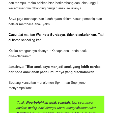
dan mampu, maka bahkan bisa berkembang dan lebih unggul
kecerdasannya dibanding dengan anak seusianya.
Saya juga mendapatkan kisah nyata dalam kasus pembelajaran
belajar membaca anak yakni;
Cucu
dari mantan
Walikota Surabaya
,
tidak disekolahkan
. Tapi
di-home schooling-kan.
Ketika orangtuanya ditanya: “Kenapa anak anda tidak
disekolahkan?”
Jawabnya:
“Biar anak saya menjadi anak yang lebih cerdas
daripada anak-anak pada umumnya yang disekolahkan.”
Seorang konsultan manajemen Bpk. Iman Supriyono
menyampaikan:
“Anak
diperbolehkan tidak sekolah,
tapi syaratnya
adalah:
setiap hari
ditarget untuk menghabiskan buku.
Membaca buku,
sebanyak-banyaknya. Maka, ia akan