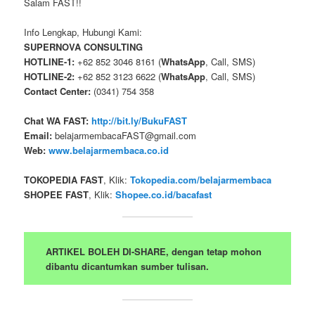
Salam FAST!!
Info Lengkap, Hubungi Kami:
SUPERNOVA CONSULTING
HOTLINE-1:
+62 852 3046 8161 (
WhatsApp
, Call, SMS)
HOTLINE-2:
+62 852 3123 6622 (
WhatsApp
, Call, SMS)
Contact Center:
(0341) 754 358
Chat WA FAST:
http://bit.ly/BukuFAST
Email:
belajarmembacaFAST@gmail.com
Web:
www.belajarmembaca.co.id
TOKOPEDIA FAST
, Klik:
Tokopedia.com/belajarmembaca
SHOPEE FAST
, Klik:
Shopee.co.id/bacafast
ARTIKEL BOLEH DI-SHARE, dengan tetap mohon
dibantu dicantumkan sumber tulisan.