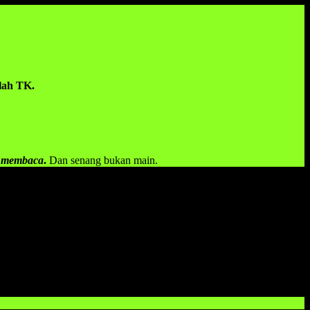
lah TK.
a membaca
.
Dan senang bukan main.
ebut bukan menjadi masalah besar ketika dapat diperbaiki dan
AST
.
kan bagi anak dan bisa langsung dipraktekkan oleh anak bahkan
5 tahun pun ada yang masih belum bisa membaca.