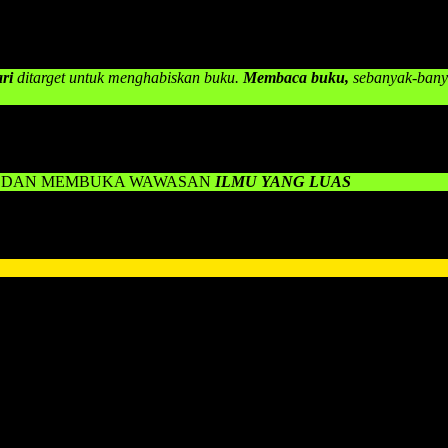
ripada anak-anak pada umumnya yang disekolahkan.”
ari
ditarget untuk menghabiskan buku.
Membaca buku,
sebanyak-banya
tunya akan membuka banyak wawasan ilmu yang lebih besar lagi, oleh
 pembelajaran belajar membaca yang lebih baik dan layak bagi anak.
DAN MEMBUKA WAWASAN
ILMU YANG LUAS
 cerdas tentunya.
ki problem yang amat krusial perihal:
cara mengajarkan membaca p
Belajar Membaca
untuk anak anda.
dari Metode Konvensional.
yang Cepat, Tanpa Perlu Menghafalnya.