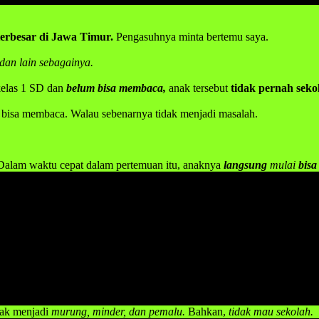
erbesar di Jawa Timur.
Pengasuhnya minta bertemu saya.
 dan lain sebagainya.
kelas 1 SD dan
belum bisa membaca,
anak tersebut
tidak pernah seko
bisa membaca. Walau sebenarnya tidak menjadi masalah.
 Dalam waktu cepat dalam pertemuan itu, anaknya
langsung
mulai
bis
 khawatir dan jangan pula merasa resah bahkan malu, karena hal ters
embaca yang seharusnya di usianya sudah bisa membaca.
 cepat belajar membaca
adalah metodel
BELAJAR MEMBACA F
metode belajar membaca yang asyik, menyenangkan, dan tidak membosan
gan baik bahkan lancar dalam kurun waktu yang cepat.
a membaca. Bukan haya di usia muda dibawah 5 tahun, bahkan diatas 
ak menjadi
murung, minder, dan pemalu.
Bahkan,
tidak mau sekolah.