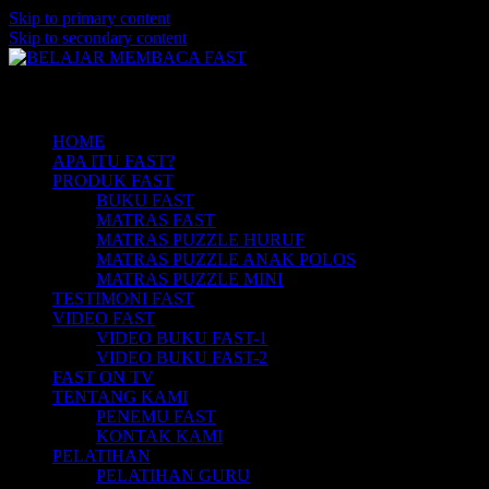
Skip to primary content
Skip to secondary content
Belajar Membaca Anak | Buku Belajar Me
BELAJAR MEMBACA FAST
Main menu
Membaca | Hub: 08233 100 4433
HOME
APA ITU FAST?
PRODUK FAST
BUKU FAST
MATRAS FAST
MATRAS PUZZLE HURUF
MATRAS PUZZLE ANAK POLOS
MATRAS PUZZLE MINI
TESTIMONI FAST
VIDEO FAST
VIDEO BUKU FAST-1
VIDEO BUKU FAST-2
FAST ON TV
TENTANG KAMI
PENEMU FAST
KONTAK KAMI
PELATIHAN
PELATIHAN GURU