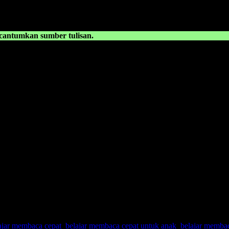
ntumkan sumber tulisan.
ajar membaca cepat
,
belajar membaca cepat untuk anak
,
belajar memba