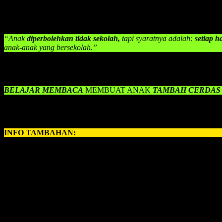
Jawabnya:
“Biar anak saya menjadi anak yang lebih cerdas da
Seorang konsultan manajemen Bpk. Iman Supriyono menyampaikan:
“Anak
diperbolehkan tidak sekolah,
tapi syaratnya adalah:
setiap h
anak-anak yang bersekolah.”
Belajar membaca
akan membuat anak menjadi tambah cerdas dan ten
orang tua adalah untuk membimbing anak tersebut untuk mendapatkan
BELAJAR MEMBACA
MEMBUAT ANAK
TAMBAH CERDAS
Sehingga anak bisa membaca dan bisa berkembang menjadi anak yang
INFO TAMBAHAN:
Perihal
BELAJAR MEMBACA ANAK
, kerapkali orangtua memili
untuk anda, ayah bunda semuanya, yang ingin memberikan pelajaran
INOVASI BARU – BELAJAR MEMBACA FAST
Revolusi Belajar Membaca Pertama di Indonesia.
Permainan Belajar Membaca yang 700 Kali Lipat Lebih Cepat 
1 Hari Anak Langsung Bisa Membaca.
Anak Langsung Bisa Hafal Semua Huruf Dalam Tempo Waktu 