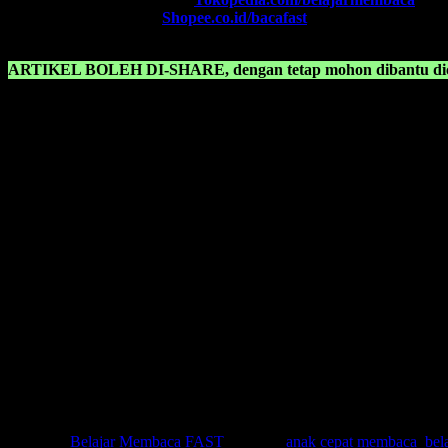
SHOPEE FAST
, Klik:
Shopee.co.id/bacafast
ARTIKEL BOLEH DI-SHARE, dengan tetap mohon dibantu dica
KONSULTASIKAN KEPADA KAMI TENTANG:
Belajar membaca cepat untuk anak.
Buku cara cepat membaca.
Cara anak cepat membaca.
Cara belajar membaca cepat.
Cara cepat anak belajar membaca.
Cara membaca cepat untuk anak.
Cara membaca dengan cepat.
Cara membuat anak cepat membaca.
Cara mengajarkan anak membaca.
Cara belajar membaca.
Cepat membaca untuk anak.
Cara mudah belajar membaca.
Cara belajar baca cepat.
Cara membuat anak pintar membaca.
Bagaimana cara mengajarkan anak membaca.
Posted in
Belajar Membaca FAST
|
Tagged
anak cepat membaca
,
bel