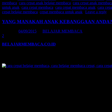
membaca
,
cara cepat anak belajar membaca
,
cara cepat anak membac
untuk anak
,
cara cepat membaca
,
cara cepat membaca anak
,
cara cep
cepat belajar membaca
,
cepat membaca untuk anak
|
Leave a reply
YANG MANAKAH ANAK KEBANGGAAN ANDA
Posted on
04/09/2015
by
BELAJAR MEMBACA
2
BELAJARMEMBACA.CO.ID
| Suatu ketika, saat di ruang tung
Saya sempatkan bertanya kepada ibu tersebut perihal hendak ke mana
secara lengkap.
“Di Singapore, tujuan saya hendak mengunjungi menantu saya yang 
tuturnya bercerita, “itu
anak saya yang keempat
, anak yang terakhir
“Anak ibu yang lain sekarang di mana?” Tanya saya penasaran.
“
Anak saya yang nomor tiga
sekarang sedang menjadi kandidat do
suaminya menjadi dosen di Unair.”
“Alhamdulillah, luar biasa. Ibu telah melahirkan anak-anak yang h