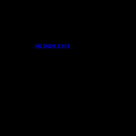
, guru senang.
menjadikan urusan belajar membaca pada anak sebagai momok yang mer
ST
? Silahkan klik:
METODE FAST
.
kami miliki. Kami hadirkan untuk anda. Termasuk:
Pelatihan-Pelatiha