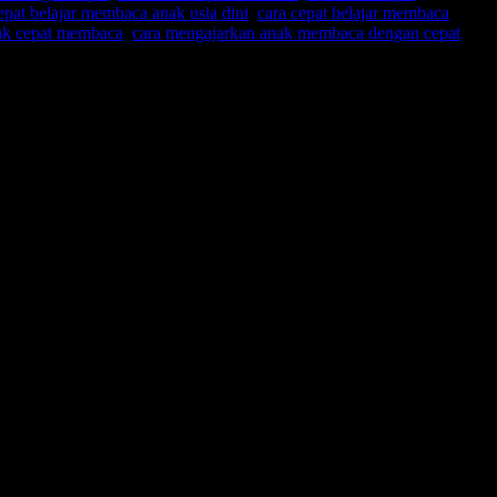
epat belajar membaca anak usia dini
,
cara cepat belajar membaca
ak cepat membaca
,
cara mengajarkan anak membaca dengan cepat
,
Percakapan tersebut sederhana namun sangat membuat haru.
t sebelum kemudian terbang ke Singapore. Kemudian beliau bercerita
lah kepala cabang sebuah perusahaan minyak di Singapore …,”
gkan
anak saya yang nomor dua
adalah dokter di Surabaya, dan
ebanggaan kepada ibu tersebut.