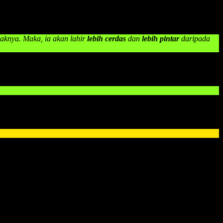
knya. Maka, ia akan lahir
lebih cerdas
dan
lebih pintar
daripada
 karenanya sangat penting bagi anak untuk bisa membaca dan tugas
ada anak
. Namun, sebuah kabar gembira, karena sekarang telah hadir