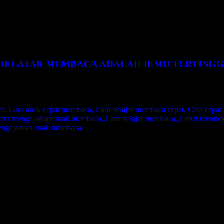
 BELAJAR MEMBACA ADALAH ILMU TERTINGG
dalah hal yang sangat penting yang wajib dipelajari bagi setiap insan
di usia sedini mungkin untuk melihat perkembangan yang akan terjadi
iperhatikan bahwasanya perkembangan anak tersebut juga ada andil or
dapat membaca dengan baik, benar, dan lancar.
alanan seorang anak yang belum bisa membaca dan akhirnya dia bisa m
 lain diluar sana yang memiliki buah hati yang belum bisa membaca.