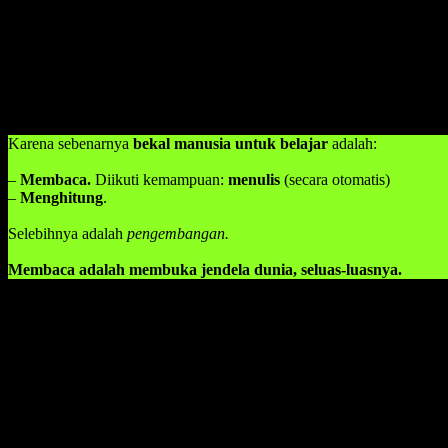
Bukan hanya akan menyerang mental anak tersebut, kasus yang serin
tersebut dan dampaknya akan menyerang kepribadian anak tersebut se
Anak kelas 1 SD belum bisa membaca : dibully. Bahkan, oleh gurunya
Kenapa
Belajar Membaca
Adalah Ilmu Tertinggi?
Karena sebenarnya
bekal manusia untuk belajar
adalah:
–
Membaca.
Diikuti kemampuan:
menulis
(secara otomatis)
–
Menghitung
.
Selebihnya adalah
pengembangan.
Membaca adalah membuka jendela dunia, seluas-luasnya.
Namun ketika anak belajar membaca, juga tidak harus dilaksanakan d
berkembang dan lebih unggul kecerdasannya dibanding dengan anak 
Saya juga mendapatkan kisah nyata dalam kasus pembelajaran belaja
Cucu
dari mantan
Walikota Surabaya
,
tidak disekolahkan
. Tapi d
Ketika orangtuanya ditanya: “Kenapa anak anda tidak disekolahkan?