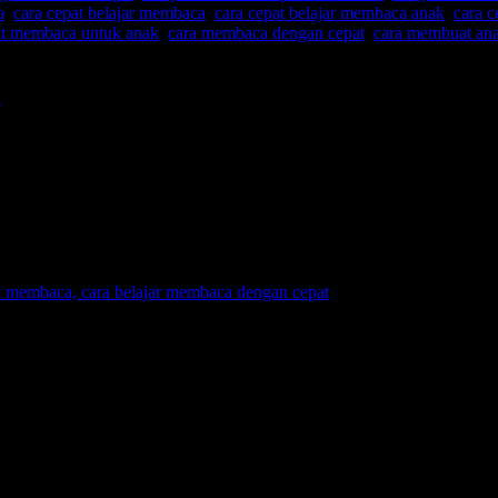
a
,
cara cepat belajar membaca
,
cara cepat belajar membaca anak
,
cara c
at membaca untuk anak
,
cara membaca dengan cepat
,
cara membuat an
?
gu Airport, terjadilah sebuah percakapan pendek bersama seorang ibu. 
 tujuannya. Beliau menjawab hendak bepergian ke Jakarta untuk transi
sedang akan menjalani persalinan anaknya yang kedua. Anak saya ada
, mas.”
ktor di Amerika. Alhamdulillah, mohon doanya …,” lanjutnya. “Sedan
ebat dan membanggakan …,” demikian statement saya turut memberikan k