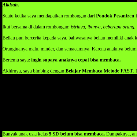
Alkisah,
Suatu ketika saya mendapatkan rombongan dari
Pondok Pesantren t
Ikut bersama di dalam rombongan:
istrinya, ibunya, beberapa orang,
Beliau pun bercerita kepada saya, bahwasanya beliau memiliki anak 
Orangtuanya malu, minder, dan semacamnya. Karena anaknya belum 
Bertemu saya:
ingin supaya anaknya cepat bisa membaca.
Akhirnya, saya bimbing dengan
Belajar Membaca Metode FAST
.
Bagi Ayah Bunda yang memiliki anak yang belum bisa membaca, jangan
memang ada solusi dalam mengatasi masalah anak yang belum bisa m
Metode yang akan kami kenalkan kepada para orang tua tentang
cara
Apa itu fast? Fast (Fun and Stimulation Technique) adalah sebuah 
setelah belajar metode ini, dijamin anak langsung bisa membaca den
Banyak kasus dalam orang tua yang memiliki anak, namun belum bis
Banyak anak usia kelas
5 SD belum bisa membaca.
Dampaknya, an