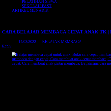
PELATIHAN SISWA
SEKOLAH FAST
ARTIKEL MENARIK
Tag Archives:
cara cepat membaca anak
CARA BELAJAR MEMBACA CEPAT ANAK TK |
Posted on
14/03/2022
by
BELAJAR MEMBACA
Reply
Cara Belajar Membaca Cepat
– Dalam dunia pembelajaran, membaca a
Karena apa?
Karena dalam pembelajaran yang baik ialah dia yang mampu membaca 
Bagi orang tua, ketika anak sedang belajar membaca, sangat wajib d
anak, sehingga anak mendapatkan apa yang seharusnya dicapai yakni 
Ada suatu cerita yang sangat menginspirasi dalam sebuah kisah perj
dengan suatu metode yang mungkin akan menginspirasi para orang tua