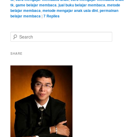
tk
,
game belajar membaca
,
jual buku belajar membaca
,
metode
belajar membaca
,
metode mengajar anak usia dini
,
permainan
belajar membaca
|
7
Replies
S
e
a
r
SHARE
c
h