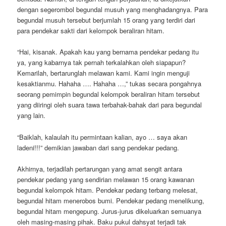
dengan segerombol begundal musuh yang menghadangnya. Para
begundal musuh tersebut berjumlah 15 orang yang terdiri dari
para pendekar sakti dari kelompok beraliran hitam.
“Hai, kisanak. Apakah kau yang bernama pendekar pedang itu
ya, yang kabarnya tak pernah terkalahkan oleh siapapun?
Kemarilah, bertarunglah melawan kami. Kami ingin menguji
kesaktianmu. Hahaha …. Hahaha …,” tukas secara pongahnya
seorang pemimpin begundal kelompok beraliran hitam tersebut
yang diiringi oleh suara tawa terbahak-bahak dari para begundal
yang lain.
“Baiklah, kalaulah itu permintaan kalian, ayo … saya akan
ladeni!!!” demikian jawaban dari sang pendekar pedang.
Akhirnya, terjadilah pertarungan yang amat sengit antara
pendekar pedang yang sendirian melawan 15 orang kawanan
begundal kelompok hitam. Pendekar pedang terbang melesat,
begundal hitam menerobos bumi. Pendekar pedang menelikung,
begundal hitam mengepung. Jurus-jurus dikeluarkan semuanya
oleh masing-masing pihak. Baku pukul dahsyat terjadi tak