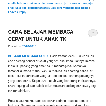
media belajar anak usia dini
,
membaca abjad
,
metode mengajar
anak usia dini
,
pendidikan anak usia dini
,
video belajar abjad
|
Leave a reply
CARA BELAJAR MEMBACA
7
CEPAT UNTUK ANAK TK
Posted on
07/10/2015
BELAJARMEMBACA.CO.ID
| Pada zaman dahulu, dikisahkan
ada seorang pendekar sakti yang terkenal kesaktiannya karena
memiliki pedang yang amat sakti mandraguna. Namanya
tersohor di mana-mana. Yah, ia merupakan seorang pendekar
dalam dunia persilatan yang tak terkalahkan karena pedangnya
yang amat sakti. Siapa pun musuh yang bertarung melawannya,
akan terjungkal dan babak belur melawan pedang saktinya yang
tak terkalahkan.
Pada suatu ketika, sang pendekar pedang tersebut berangkat
berkuda. Namun, di tengah-tengah perjalanan, ia dikejutkan