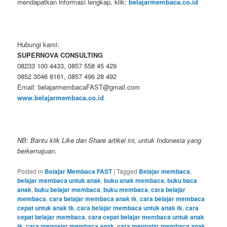
mendapatkan informasi lengkap, klik:
belajarmembaca.co.id
Hubungi kami:
SUPERNOVA CONSULTING
08233 100 4433, 0857 558 45 429
0852 3046 8161, 0857 496 28 492
Email: belajarmembacaFAST@gmail.com
www.belajarmembaca.co.id
NB: Bantu klik Like dan Share artikel ini, untuk Indonesia yang
berkemajuan.
Posted in
Belajar Membaca FAST
|
Tagged
Belajar membaca
,
belajar membaca untuk anak
,
buku anak membaca
,
buku baca
anak
,
buku belajar membaca
,
buku membaca
,
cara belajar
membaca
,
cara belajar membaca anak tk
,
cara belajar membaca
cepat untuk anak tk
,
cara belajar membaca untuk anak tk
,
cara
cepat belajar membaca
,
cara cepat belajar membaca untuk anak
tk
,
cara mengajar membaca anak
,
cara mengajar membaca anak