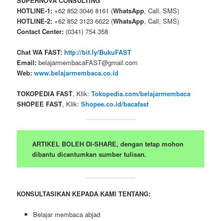
SUPERNOVA CONSULTING
HOTLINE-1:
+62 852 3046 8161 (
WhatsApp
, Call, SMS)
HOTLINE-2:
+62 852 3123 6622 (
WhatsApp
, Call, SMS)
Contact Center:
(0341) 754 358
Chat WA FAST:
http://bit.ly/BukuFAST
Email:
belajarmembacaFAST@gmail.com
Web:
www.belajarmembaca.co.id
TOKOPEDIA FAST
, Klik:
Tokopedia.com/belajarmembaca
SHOPEE FAST
, Klik:
Shopee.co.id/bacafast
ARTIKEL BOLEH DI-SHARE, dengan tetap mohon
dibantu dicantumkan sumber tulisan.
KONSULTASIKAN KEPADA KAMI TENTANG:
Belajar membaca abjad