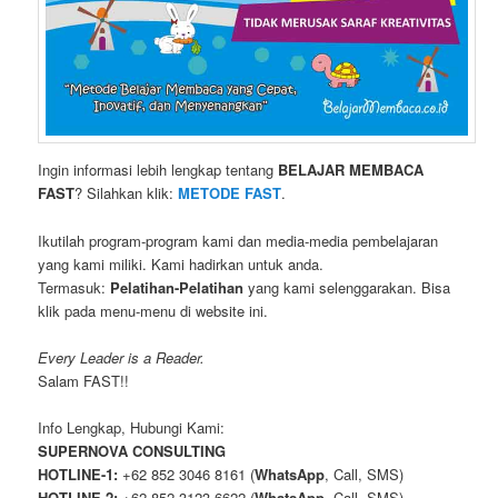
Ingin informasi lebih lengkap tentang
BELAJAR MEMBACA
FAST
? Silahkan klik:
METODE FAST
.
Ikutilah program-program kami dan media-media pembelajaran
yang kami miliki. Kami hadirkan untuk anda.
Termasuk:
Pelatihan-Pelatihan
yang kami selenggarakan. Bisa
klik pada menu-menu di website ini.
Every Leader is a Reader.
Salam FAST!!
Info Lengkap, Hubungi Kami:
SUPERNOVA CONSULTING
HOTLINE-1:
+62 852 3046 8161 (
WhatsApp
, Call, SMS)
HOTLINE-2:
+62 852 3123 6622 (
WhatsApp
, Call, SMS)