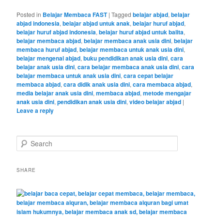
Posted in
Belajar Membaca FAST
|
Tagged
belajar abjad
,
belajar
abjad indonesia
,
belajar abjad untuk anak
,
belajar huruf abjad
,
belajar huruf abjad indonesia
,
belajar huruf abjad untuk balita
,
belajar membaca abjad
,
belajar membaca anak usia dini
,
belajar
membaca huruf abjad
,
belajar membaca untuk anak usia dini
,
belajar mengenal abjad
,
buku pendidikan anak usia dini
,
cara
belajar anak usia dini
,
cara belajar membaca anak usia dini
,
cara
belajar membaca untuk anak usia dini
,
cara cepat belajar
membaca abjad
,
cara didik anak usia dini
,
cara membaca abjad
,
media belajar anak usia dini
,
membaca abjad
,
metode mengajar
anak usia dini
,
pendidikan anak usia dini
,
video belajar abjad
|
Leave a reply
S
e
a
r
SHARE
c
h