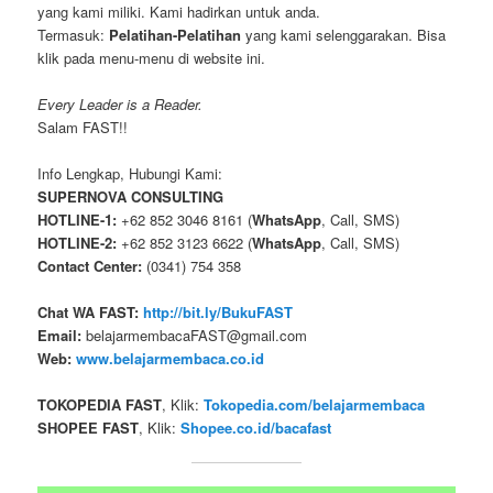
yang kami miliki. Kami hadirkan untuk anda.
Termasuk:
Pelatihan-Pelatihan
yang kami selenggarakan. Bisa
klik pada menu-menu di website ini.
Every Leader is a Reader.
Salam FAST!!
Info Lengkap, Hubungi Kami:
SUPERNOVA CONSULTING
HOTLINE-1:
+62 852 3046 8161 (
WhatsApp
, Call, SMS)
HOTLINE-2:
+62 852 3123 6622 (
WhatsApp
, Call, SMS)
Contact Center:
(0341) 754 358
Chat WA FAST:
http://bit.ly/BukuFAST
Email:
belajarmembacaFAST@gmail.com
Web:
www.belajarmembaca.co.id
TOKOPEDIA FAST
, Klik:
Tokopedia.com/belajarmembaca
SHOPEE FAST
, Klik:
Shopee.co.id/bacafast